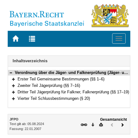
Zur
Zur
Toggle
Startseite
Trefferliste
navigati
von
der
BAYERN.RECHT
letzten
Navigation
Inhaltsverzeichnis
Suche
Verordnung über die Jäger- und Falknerprüfung (Jäger- und Falknerprüfungsordnung – JFPO) Vom 22. Januar 2007 (GVBl. S. 59) BayRS 792-7-W (§§ 1–20)
Bereich reduzieren
Erster Teil Gemeinsame Bestimmungen (§§ 1–6)
Bereich erweitern
Zweiter Teil Jägerprüfung (§§ 7–16)
Bereich erweitern
Dritter Teil Jägerprüfung für Falkner, Falknerprüfung (§§ 17–19)
Bereich erweitern
Vierter Teil Schlussbestimmungen (§ 20)
Bereich erweitern
Inhalt
JFPO
Gesamtansicht
Text gilt ab: 05.08.2024
Download
Drucken
Vorheriges
Nächste
Fassung: 22.01.2007
Dokument
Dokume
(inaktiv)