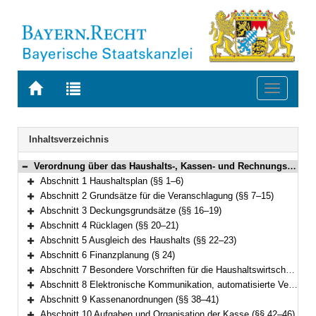
Zur
Zur
Toggle
Startseite
Trefferliste
navigati
von
der
BAYERN.RECHT
letzten
Navigation
Inhaltsverzeichnis
Suche
Verordnung über das Haushalts-, Kassen- und Rechnungswesen der Gemeinden, der Landkreise und der Bezirke nach den Grundsätzen der Kameralistik (Kommunalhaushaltsverordnung – Kameralistik – KommHV-Kameralistik) Vom 3. Dezember 1976 (BayRS Nr. II S. 443) BayRS 2023-1-I (§§ 1–89)
Bereich reduzieren
Abschnitt 1 Haushaltsplan (§§ 1–6)
Bereich erweitern
Abschnitt 2 Grundsätze für die Veranschlagung (§§ 7–15)
Bereich erweitern
Abschnitt 3 Deckungsgrundsätze (§§ 16–19)
Bereich erweitern
Abschnitt 4 Rücklagen (§§ 20–21)
Bereich erweitern
Abschnitt 5 Ausgleich des Haushalts (§§ 22–23)
Bereich erweitern
Abschnitt 6 Finanzplanung (§ 24)
Bereich erweitern
Abschnitt 7 Besondere Vorschriften für die Haushaltswirtschaft (§§ 25–36)
Bereich erweitern
Abschnitt 8 Elektronische Kommunikation, automatisierte Verfahren (§ 37)
Bereich erweitern
Abschnitt 9 Kassenanordnungen (§§ 38–41)
Bereich erweitern
Abschnitt 10 Aufgaben und Organisation der Kasse (§§ 42–46)