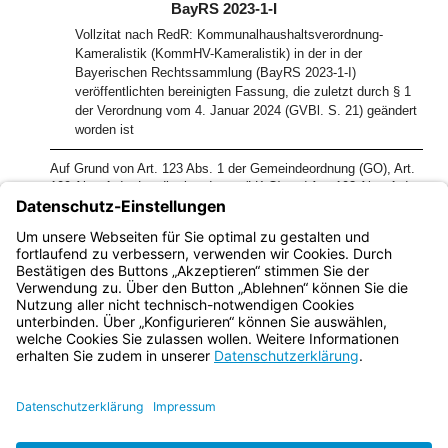
BayRS 2023-1-I
Vollzitat nach RedR: Kommunalhaushaltsverordnung-
Kameralistik (KommHV-Kameralistik) in der in der
Bayerischen Rechtssammlung (BayRS 2023-1-I)
veröffentlichten bereinigten Fassung, die zuletzt durch § 1
der Verordnung vom 4. Januar 2024 (GVBl. S. 21) geändert
worden ist
Auf Grund von Art. 123 Abs. 1 der Gemeindeordnung (GO), Art.
109 Abs. 1 der Landkreisordnung (LKrO) und Art. 103 Abs. 1 der
Bezirksordnung (BezO) erläßt das Bayerische
Staatsministerium des Innern im Einvernehmen mit dem
Bayerischen Staatsministerium der Finanzen folgende
Verordnung:
Bayern.de
BayernPortal
Datenschutz
Impressum
Barrierefreiheit