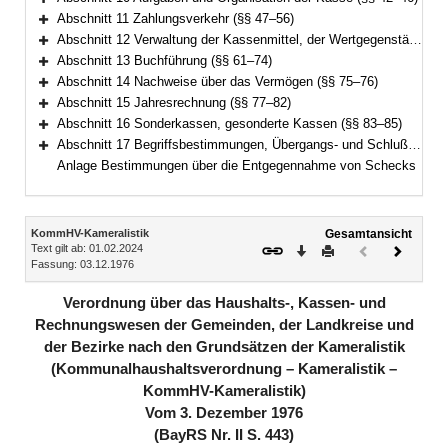
Bereich erweitern
Abschnitt 11 Zahlungsverkehr (§§ 47–56)
Bereich erweitern
Abschnitt 12 Verwaltung der Kassenmittel, der Wertgegenstände und anderer Gegenstände (§§ 57–60)
Bereich erweitern
Abschnitt 13 Buchführung (§§ 61–74)
Bereich erweitern
Abschnitt 14 Nachweise über das Vermögen (§§ 75–76)
Bereich erweitern
Abschnitt 15 Jahresrechnung (§§ 77–82)
Bereich erweitern
Abschnitt 16 Sonderkassen, gesonderte Kassen (§§ 83–85)
Bereich erweitern
Abschnitt 17 Begriffsbestimmungen, Übergangs- und Schlußvorschriften (§§ 86–89)
Bereich erweitern
Anlage Bestimmungen über die Entgegennahme von Schecks
Inhalt
KommHV-Kameralistik
Gesamtansicht
Text gilt ab: 01.02.2024
Download
Drucken
Vorheriges
Nächste
Fassung: 03.12.1976
Dokument
Dokume
(inaktiv)
Verordnung über das Haushalts-, Kassen- und
Rechnungswesen der Gemeinden, der Landkreise und
der Bezirke nach den Grundsätzen der Kameralistik
(Kommunalhaushaltsverordnung – Kameralistik –
KommHV-Kameralistik)
Vom 3. Dezember 1976
(BayRS Nr. II S. 443)