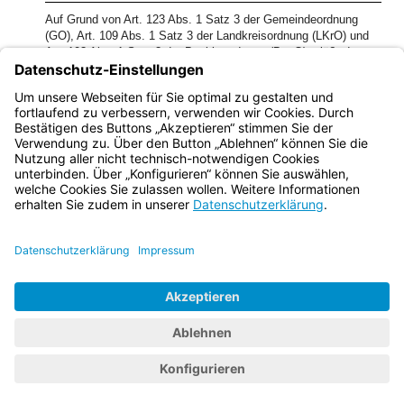
Auf Grund von Art. 123 Abs. 1 Satz 3 der Gemeindeordnung
(GO), Art. 109 Abs. 1 Satz 3 der Landkreisordnung (LKrO) und
Art. 103 Abs. 1 Satz 3 der Bezirksordnung (BezO) erläßt das
Bayerische Staatsministerium des Innern im Einvernehmen mit
den Bayerischen Staatsministerien für Arbeit und Sozialordnung,
Familie, Frauen und Gesundheit sowie der Finanzen folgende
Verordnung:
Bayern.de
BayernPortal
Datenschutz
Impressum
Barrierefreiheit
Hilfe
Kontakt
Kontrastwechsel
Schriftgröße