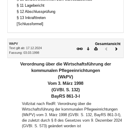
§ 11 Lagebericht
§ 12 Abschlussprüfung
§ 13 Inkrafttreten
[Schlussformel]
Inhalt
WkPV
Gesamtansicht
Text gilt ab: 17.12.2024
Download
Drucken
Vorheriges
Nächste
Fassung: 03.03.1998
Dokument
Dokume
(inaktiv)
Verordnung über die Wirtschaftsführung der
kommunalen Pflegeeinrichtungen
(WkPV)
Vom 3. März 1998
(GVBl. S. 132)
BayRS 861-3-I
Vollzitat nach RedR: Verordnung über die
Wirtschaftsführung der kommunalen Pflegeeinrichtungen
(WkPV) vom 3. März 1998 (GVBl. S. 132, BayRS 861-3-I),
die zuletzt durch § 8 des Gesetzes vom 9. Dezember 2024
(GVBl. S. 573) geändert worden ist