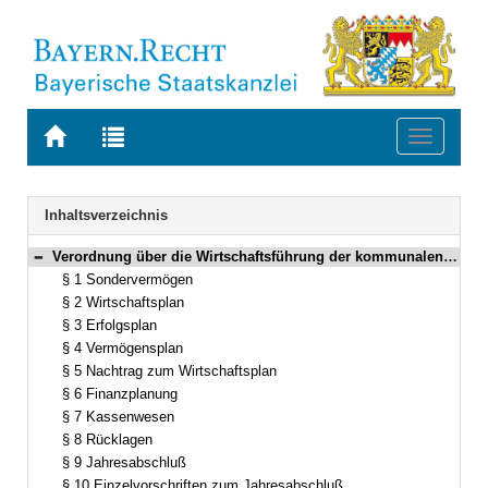
Zur
Zur
Toggle
Startseite
Trefferliste
navigati
von
der
BAYERN.RECHT
letzten
Navigation
Inhaltsverzeichnis
Suche
Verordnung über die Wirtschaftsführung der kommunalen Pflegeeinrichtungen (WkPV) Vom 3. März 1998 (GVBl. S. 132) BayRS 861-3-I (§§ 1–13)
Bereich reduzieren
§ 1 Sondervermögen
§ 2 Wirtschaftsplan
§ 3 Erfolgsplan
§ 4 Vermögensplan
§ 5 Nachtrag zum Wirtschaftsplan
§ 6 Finanzplanung
§ 7 Kassenwesen
§ 8 Rücklagen
§ 9 Jahresabschluß
§ 10 Einzelvorschriften zum Jahresabschluß