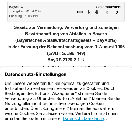
Inhalt
BayAbfG
Gesamtansicht
Text gilt ab: 01.04.2026
Download
Drucken
Vorheriges
Nächste
Fassung: 09.08.1996
Dokument
Dokume
(inaktiv)
Gesetz zur Vermeidung, Verwertung und sonstigen
Bewirtschaftung von Abfällen in Bayern
(Bayerisches Abfallwirtschaftsgesetz – BayAbfG)
in der Fassung der Bekanntmachung vom 9. August 1996
(GVBl. S. 396, 449)
BayRS 2129-2-1-U
Vollzitat nach RedR: Bayerisches Abfallwirtschaftsgesetz
(BayAbfG) in der Fassung der Bekanntmachung vom 9.
August 1996 (GVBl. S. 396, 449, BayRS 2129-2-1-U), das
zuletzt durch § 52 des Gesetzes vom 26. März 2026 (GVBl.
S. 75) geändert worden ist
Bayern.de
BayernPortal
Datenschutz