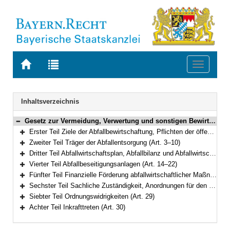
Zur
Zur
Toggle
Startseite
Trefferliste
navigati
von
der
BAYERN.RECHT
letzten
Navigation
Inhaltsverzeichnis
Suche
Gesetz zur Vermeidung, Verwertung und sonstigen Bewirtschaftung von Abfällen in Bayern (Bayerisches Abfallwirtschaftsgesetz – BayAbfG) in der Fassung der Bekanntmachung vom 9. August 1996 (GVBl. S. 396, 449) BayRS 2129-2-1-U (Art. 1–30)
Bereich reduzieren
Erster Teil Ziele der Abfallbewirtschaftung, Pflichten der öffentlichen Hand (Art. 1–2)
Bereich erweitern
Zweiter Teil Träger der Abfallentsorgung (Art. 3–10)
Bereich erweitern
Dritter Teil Abfallwirtschaftsplan, Abfallbilanz und Abfallwirtschaftskonzept (Art. 11–13)
Bereich erweitern
Vierter Teil Abfallbeseitigungsanlagen (Art. 14–22)
Bereich erweitern
Fünfter Teil Finanzielle Förderung abfallwirtschaftlicher Maßnahmen (Art. 23–24)
Bereich erweitern
Sechster Teil Sachliche Zuständigkeit, Anordnungen für den Einzelfall, Aufsicht (Art. 25–28)
Bereich erweitern
Siebter Teil Ordnungswidrigkeiten (Art. 29)
Bereich erweitern
Achter Teil Inkrafttreten (Art. 30)
Bereich erweitern