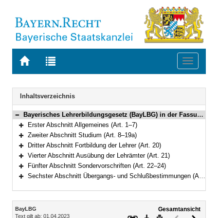
Zur
Zur
Toggle
Startseite
Trefferliste
navigati
von
der
BAYERN.RECHT
letzten
Navigation
Inhaltsverzeichnis
Suche
Bayerisches Lehrerbildungsgesetz (BayLBG) in der Fassung der Bekanntmachung vom 12. Dezember 1995 (GVBl. 1996 S. 16, 40) BayRS 2238-1-K (Art. 1–29)
Bereich reduzieren
Erster Abschnitt Allgemeines (Art. 1–7)
Bereich erweitern
Zweiter Abschnitt Studium (Art. 8–19a)
Bereich erweitern
Dritter Abschnitt Fortbildung der Lehrer (Art. 20)
Bereich erweitern
Vierter Abschnitt Ausübung der Lehrämter (Art. 21)
Bereich erweitern
Fünfter Abschnitt Sondervorschriften (Art. 22–24)
Bereich erweitern
Sechster Abschnitt Übergangs- und Schlußbestimmungen (Art. 25–29)
Bereich erweitern
Inhalt
BayLBG
Gesamtansicht
Text gilt ab: 01.04.2023
Download
Drucken
Vorheriges
Nächste