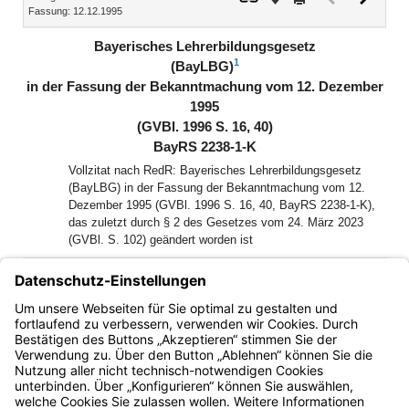
Fassung: 12.12.1995
Dokument
Dokume
(inaktiv)
Bayerisches Lehrerbildungsgesetz
1
(BayLBG)
in der Fassung der Bekanntmachung vom 12. Dezember
1995
(GVBl. 1996 S. 16, 40)
BayRS 2238-1-K
Vollzitat nach RedR: Bayerisches Lehrerbildungsgesetz
(BayLBG) in der Fassung der Bekanntmachung vom 12.
Dezember 1995 (GVBl. 1996 S. 16, 40, BayRS 2238-1-K),
das zuletzt durch § 2 des Gesetzes vom 24. März 2023
(GVBl. S. 102) geändert worden ist
1
[Amtl. Anm.:]
Dieses Gesetz dient der Umsetzung der
Richtlinie 2005/36/EG des Europäischen Parlaments und
des Rates vom 7. September 2005 über die Anerkennung
von Berufsqualifikationen (ABl EG Nr. L 255 S. 22).
Bayern.de