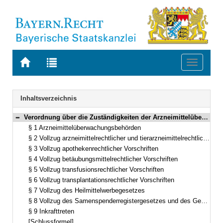
Zur
Zur
Toggle
Startseite
Trefferliste
navigati
von
der
BAYERN.RECHT
letzten
Navigation
Inhaltsverzeichnis
Suche
Verordnung über die Zuständigkeiten der Arzneimittelüberwachungsbehörden und zum Vollzug des Samenspenderregistergesetzes sowie des Gendiagnostikgesetzes (Arzneimittelüberwachungszuständigkeitsverordnung – ZustVAMÜB) Vom 8. September 2013 (GVBl. S. 586) BayRS 2121-2-1-1-G (§§ 1–9)
Bereich reduzieren
§ 1 Arzneimittelüberwachungsbehörden
§ 2 Vollzug arzneimittelrechtlicher und tierarzneimittelrechtlicher Vorschriften
§ 3 Vollzug apothekenrechtlicher Vorschriften
§ 4 Vollzug betäubungsmittelrechtlicher Vorschriften
§ 5 Vollzug transfusionsrechtlicher Vorschriften
§ 6 Vollzug transplantationsrechtlicher Vorschriften
§ 7 Vollzug des Heilmittelwerbegesetzes
§ 8 Vollzug des Samenspenderregistergesetzes und des Gendiagnostikgesetzes
§ 9 Inkrafttreten
[Schlussformel]