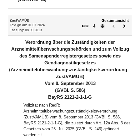
Inhalt
ZustVAMÜB
Gesamtansicht
Text gilt ab: 01.07.2024
Download
Drucken
Vorheriges
Nächste
Fassung: 08.09.2013
Dokument
Dokume
(inaktiv)
Verordnung über die Zuständigkeiten der
Arzneimittelüberwachungsbehörden und zum Vollzug
des Samenspenderregistergesetzes sowie des
Gendiagnostikgesetzes
(Arzneimittelüberwachungszuständigkeitsverordnung –
ZustVAMÜB)
Vom 8. September 2013
(GVBl. S. 586)
BayRS 2121-2-1-1-G
Vollzitat nach RedR:
Arzneimittelüberwachungszuständigkeitsverordnung
(ZustVAMÜB) vom 8. September 2013 (GVBl. S. 586,
BayRS 2121-2-1-1-G), die zuletzt durch Art. 12a Abs. 3 des
Gesetzes vom 25. Juli 2025 (GVBl. S. 246) geändert
worden ist