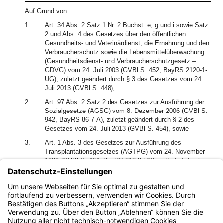
Auf Grund von
1.
Art. 34 Abs. 2 Satz 1 Nr. 2 Buchst. e, g und i sowie Satz
2 und Abs. 4 des Gesetzes über den öffentlichen
Gesundheits- und Veterinärdienst, die Ernährung und den
Verbraucherschutz sowie die Lebensmittelüberwachung
(Gesundheitsdienst- und Verbraucherschutzgesetz –
GDVG) vom 24. Juli 2003 (GVBl S. 452, BayRS 2120-1-
UG), zuletzt geändert durch § 3 des Gesetzes vom 24.
Juli 2013 (GVBl S. 448),
2.
Art. 97 Abs. 2 Satz 2 des Gesetzes zur Ausführung der
Sozialgesetze (AGSG) vom 8. Dezember 2006 (GVBl S.
942, BayRS 86-7-A), zuletzt geändert durch § 2 des
Gesetzes vom 24. Juli 2013 (GVBl S. 454), sowie
3.
Art. 1 Abs. 3 des Gesetzes zur Ausführung des
Transplantationsgesetzes (AGTPG) vom 24. November
1999 (GVBl S. 464, BayRS 212-2-UG), geändert durch
Gesetz vom 8. Februar 2010 (GVBl S. 55),
erlässt das Bayerische Staatsministerium für Umwelt und
Gesundheit folgende Verordnung: