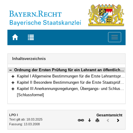
Zur
Zur
Toggle
Startseite
Trefferliste
navigati
von
der
BAYERN.RECHT
letzten
Navigation
Inhaltsverzeichnis
Suche
Ordnung der Ersten Prüfung für ein Lehramt an öffentlichen Schulen (Lehramtsprüfungsordnung I – LPO I) Vom 13. März 2008 (GVBl. S. 180) BayRS 2038-3-4-1-1-K (§§ 1–127)
Bereich reduzieren
Kapitel I Allgemeine Bestimmungen für die Erste Lehramtsprüfung (§§ 1–6)
Bereich erweitern
Kapitel II Besondere Bestimmungen für die Erste Staatsprüfung (§§ 7–119)
Bereich erweitern
Kapitel III Anerkennungsregelungen, Übergangs- und Schlussbestimmungen, Besondere Bestimmungen anlässlich der COVID-19-Pandemie (§§ 120–127)
Bereich erweitern
[Schlussformel]
Inhalt
LPO I
Gesamtansicht
Text gilt ab: 18.03.2025
Download
Drucken
Vorheriges
Nächste
Fassung: 13.03.2008
Dokument
Dokume
(inaktiv)