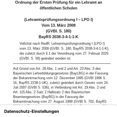
Ordnung der Ersten Prüfung für ein Lehramt an
öffentlichen Schulen
(Lehramtsprüfungsordnung I – LPO I)
Vom 13. März 2008
(GVBl. S. 180)
BayRS 2038-3-4-1-1-K
Vollzitat nach RedR: Lehramtsprüfungsordnung I (LPO I)
vom 13. März 2008 (GVBl. S. 180, BayRS 2038-3-4-1-1-K),
die zuletzt durch § 1 der Verordnung vom 27. Februar 2025
(GVBl. S. 58) geändert worden ist
Auf Grund von Art. 28 Abs. 1 und 2 und Art. 23 Abs. 3 des
Bayerischen Lehrerbildungsgesetzes (BayLBG) in der Fassung
der Bekanntmachung vom 12. Dezember 1995 (GVBl 1996 S.
16, BayRS 2238-1-UK), zuletzt geändert durch Gesetz vom 24.
Juli 2007 (GVBl S. 536), in Verbindung mit Art. 19 Abs. 2 und
Art. 115 Abs. 2 Satz 2 Halbsatz 2 des Bayerischen
Beamtengesetzes (BayBG) in der Fassung der
Bekanntmachung vom 27. August 1998 (GVBl S. 702, BayRS
2030-1-1-F), zuletzt geändert durch § 2 des Gesetzes vom 20.
Dezember 2007 (GVBl S. 931), erlässt das Bayerische
Staatsministerium für Unterricht und Kultus im Einvernehmen