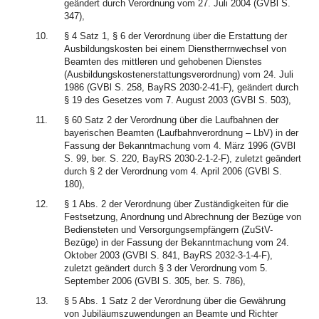
geändert durch Verordnung vom 27. Juli 2004 (GVBl S.
347),
10.
§ 4 Satz 1, § 6 der Verordnung über die Erstattung der
Ausbildungskosten bei einem Dienstherrnwechsel von
Beamten des mittleren und gehobenen Dienstes
(Ausbildungskostenerstattungsverordnung) vom 24. Juli
1986 (GVBl S. 258, BayRS 2030-2-41-F), geändert durch
§ 19 des Gesetzes vom 7. August 2003 (GVBl S. 503),
11.
§ 60 Satz 2 der Verordnung über die Laufbahnen der
bayerischen Beamten (Laufbahnverordnung – LbV) in der
Fassung der Bekanntmachung vom 4. März 1996 (GVBl
S. 99, ber. S. 220, BayRS 2030-2-1-2-F), zuletzt geändert
durch § 2 der Verordnung vom 4. April 2006 (GVBl S.
180),
12.
§ 1 Abs. 2 der Verordnung über Zuständigkeiten für die
Festsetzung, Anordnung und Abrechnung der Bezüge von
Bediensteten und Versorgungsempfängern (ZuStV-
Bezüge) in der Fassung der Bekanntmachung vom 24.
Oktober 2003 (GVBl S. 841, BayRS 2032-3-1-4-F),
zuletzt geändert durch § 3 der Verordnung vom 5.
September 2006 (GVBl S. 305, ber. S. 786),
13.
§ 5 Abs. 1 Satz 2 der Verordnung über die Gewährung
von Jubiläumszuwendungen an Beamte und Richter