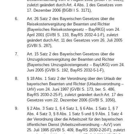
zuletzt geändert durch Art. 4 Abs. 1 des Gesetzes vom
17. Dezember 2006 (BGBl I S. 3171),
6.
Art. 26 Satz 2 des Bayerischen Gesetzes über die
Reisekostenvergütung der Beamten und Richter
(Bayerisches Reisekostengesetz – BayRKG) vom 24.
April 2001 (GVBl S. 133, BayRS 2032-4-1-F), zuletzt
geändert durch Art. 11 des Gesetzes vom 26. Juli 2005
(GVBl S. 287),
7.
Art. 15 Satz 2 des Bayerischen Gesetzes über die
Umzugskostenvergütung der Beamten und Richter
(Bayerisches Umzugskostengesetz – BayUKG) vom 24.
Juni 2005 (GVBl S. 192, BayRS 2032-5-1-F),
8.
§ 18 Abs. 1 Satz 2 der Verordnung über den Urlaub der
bayerischen Beamten und Richter (Urlaubsverordnung –
UrlV) vom 24. Juni 1997 (GVBl S. 173, ber. S. 486,
BayRS 2030-2-25-F), zuletzt geändert durch Art. 17 des
Gesetzes vom 22. Dezember 2006 (GVBl S. 1056),
9.
§ 2 Abs. 3 Satz 1, § 4 Satz 1, § 6 Abs. 1 Satz 1, § 7
Abs. 4 Satz 3, § 8 Abs. 1 Satz 5 und § 9 Abs. 1 Satz 4
der Verordnung über die Arbeitszeit für den bayerischen
öffentlichen Dienst (Arbeitszeitverordnung – AzV) vom
25. Juli 1995 (GVBl S. 409, BayRS 2030-2-20-F), zuletzt