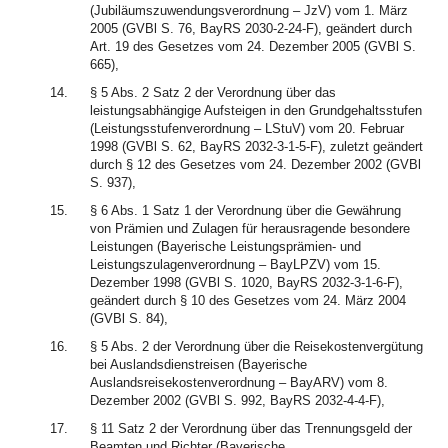
(Jubiläumszuwendungsverordnung – JzV) vom 1. März
2005 (GVBl S. 76, BayRS 2030-2-24-F), geändert durch
Art. 19 des Gesetzes vom 24. Dezember 2005 (GVBl S.
665),
14.
§ 5 Abs. 2 Satz 2 der Verordnung über das
leistungsabhängige Aufsteigen in den Grundgehaltsstufen
(Leistungsstufenverordnung – LStuV) vom 20. Februar
1998 (GVBl S. 62, BayRS 2032-3-1-5-F), zuletzt geändert
durch § 12 des Gesetzes vom 24. Dezember 2002 (GVBl
S. 937),
15.
§ 6 Abs. 1 Satz 1 der Verordnung über die Gewährung
von Prämien und Zulagen für herausragende besondere
Leistungen (Bayerische Leistungsprämien- und
Leistungszulagenverordnung – BayLPZV) vom 15.
Dezember 1998 (GVBl S. 1020, BayRS 2032-3-1-6-F),
geändert durch § 10 des Gesetzes vom 24. März 2004
(GVBl S. 84),
16.
§ 5 Abs. 2 der Verordnung über die Reisekostenvergütung
bei Auslandsdienstreisen (Bayerische
Auslandsreisekostenverordnung – BayARV) vom 8.
Dezember 2002 (GVBl S. 992, BayRS 2032-4-4-F),
17.
§ 11 Satz 2 der Verordnung über das Trennungsgeld der
Beamten und Richter (Bayerische