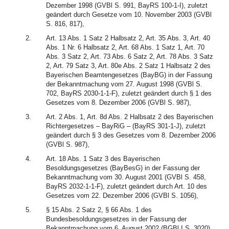
Dezember 1998 (GVBl S. 991, BayRS 100-1-I), zuletzt
geändert durch Gesetze vom 10. November 2003 (GVBl
S. 816, 817),
2.
Art. 13 Abs. 1 Satz 2 Halbsatz 2, Art. 35 Abs. 3, Art. 40
Abs. 1 Nr. 6 Halbsatz 2, Art. 68 Abs. 1 Satz 1, Art. 70
Abs. 3 Satz 2, Art. 73 Abs. 6 Satz 2, Art. 78 Abs. 3 Satz
2, Art. 79 Satz 3, Art. 80e Abs. 2 Satz 1 Halbsatz 2 des
Bayerischen Beamtengesetzes (BayBG) in der Fassung
der Bekanntmachung vom 27. August 1998 (GVBl S.
702, BayRS 2030-1-1-F), zuletzt geändert durch § 1 des
Gesetzes vom 8. Dezember 2006 (GVBl S. 987),
3.
Art. 2 Abs. 1, Art. 8d Abs. 2 Halbsatz 2 des Bayerischen
Richtergesetzes – BayRiG – (BayRS 301-1-J), zuletzt
geändert durch § 3 des Gesetzes vom 8. Dezember 2006
(GVBl S. 987),
4.
Art. 18 Abs. 1 Satz 3 des Bayerischen
Besoldungsgesetzes (BayBesG) in der Fassung der
Bekanntmachung vom 30. August 2001 (GVBl S. 458,
BayRS 2032-1-1-F), zuletzt geändert durch Art. 10 des
Gesetzes vom 22. Dezember 2006 (GVBl S. 1056),
5.
§ 15 Abs. 2 Satz 2, § 66 Abs. 1 des
Bundesbesoldungsgesetzes in der Fassung der
Bekanntmachung vom 6. August 2002 (BGBl I S. 3020),