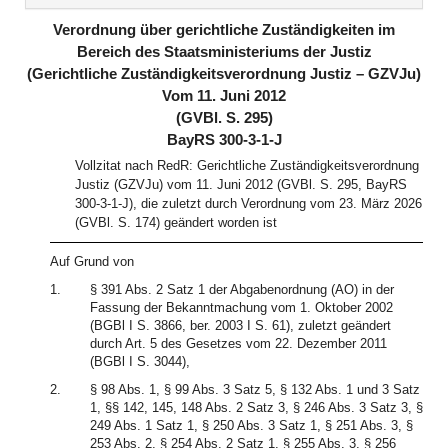
(inaktiv)
Verordnung über gerichtliche Zuständigkeiten im
Bereich des Staatsministeriums der Justiz
(Gerichtliche Zuständigkeitsverordnung Justiz – GZVJu)
Vom 11. Juni 2012
(GVBl. S. 295)
BayRS 300-3-1-J
Vollzitat nach RedR: Gerichtliche Zuständigkeitsverordnung
Justiz (GZVJu) vom 11. Juni 2012 (GVBl. S. 295, BayRS
300-3-1-J), die zuletzt durch Verordnung vom 23. März 2026
(GVBl. S. 174) geändert worden ist
Auf Grund von
1.
§ 391 Abs. 2 Satz 1 der Abgabenordnung (AO) in der
Fassung der Bekanntmachung vom 1. Oktober 2002
(BGBl I S. 3866, ber. 2003 I S. 61), zuletzt geändert
durch Art. 5 des Gesetzes vom 22. Dezember 2011
(BGBl I S. 3044),
2.
§ 98 Abs. 1, § 99 Abs. 3 Satz 5, § 132 Abs. 1 und 3 Satz
1, §§ 142, 145, 148 Abs. 2 Satz 3, § 246 Abs. 3 Satz 3, §
249 Abs. 1 Satz 1, § 250 Abs. 3 Satz 1, § 251 Abs. 3, §
253 Abs. 2, § 254 Abs. 2 Satz 1, § 255 Abs. 3, § 256