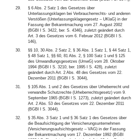
29.
§ 6 Abs. 2 Satz 1 des Gesetzes über
Unterlassungsklagen bei Verbraucherrechts- und anderen
Verstößen (Unterlassungsklagengesetz – UKlaG) in der
Fassung der Bekanntmachung vom 27. August 2002
(BGBl I S. 3422, ber. S. 4346), zuletzt geändert durch
Art. 3 des Gesetzes vom 6. Februar 2012 (BGBl I S.
146),
30.
§§ 10, 30 Abs. 2 Satz 2, § 36 Abs. 1 Satz 1, § 44 Satz 1,
§ 48 Satz 1, §§ 60, 81 Abs. 2, § 100 Satz 1 und § 125
des Umwandlungsgesetzes (UmwG) vom 28. Oktober
1994 (BGBl I S. 3210, ber. 1995 I S. 428), zuletzt
geändert durch Art. 2 Abs. 48 des Gesetzes vom 22.
Dezember 2011 (BGBl I S. 3044),
31.
§ 105 Abs. 1 und 2 des Gesetzes über Urheberrecht und
verwandte Schutzrechte (Urheberrechtsgesetz) vom 9.
September 1965 (BGBl I S. 1273), zuletzt geändert durch
Art. 2 Abs. 53 des Gesetzes vom 22. Dezember 2011
(BGBl I S. 3044),
32.
§ 35 Abs. 3 Satz 1 und § 36 Satz 1 des Gesetzes über
die Beaufsichtigung der Versicherungsunternehmen
(Versicherungsaufsichtsgesetz – VAG) in der Fassung
der Bekanntmachung vom 17. Dezember 1992 (BGBl