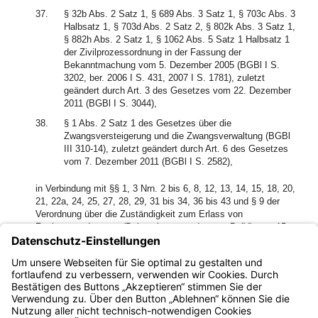
37.
§ 32b Abs. 2 Satz 1, § 689 Abs. 3 Satz 1, § 703c Abs. 3
Halbsatz 1, § 703d Abs. 2 Satz 2, § 802k Abs. 3 Satz 1,
§ 882h Abs. 2 Satz 1, § 1062 Abs. 5 Satz 1 Halbsatz 1
der Zivilprozessordnung in der Fassung der
Bekanntmachung vom 5. Dezember 2005 (BGBl I S.
3202, ber. 2006 I S. 431, 2007 I S. 1781), zuletzt
geändert durch Art. 3 des Gesetzes vom 22. Dezember
2011 (BGBl I S. 3044),
38.
§ 1 Abs. 2 Satz 1 des Gesetzes über die
Zwangsversteigerung und die Zwangsverwaltung (BGBl
III 310-14), zuletzt geändert durch Art. 6 des Gesetzes
vom 7. Dezember 2011 (BGBl I S. 2582),
in Verbindung mit §§ 1, 3 Nrn. 2 bis 6, 8, 12, 13, 14, 15, 18, 20,
21, 22a, 24, 25, 27, 28, 29, 31 bis 34, 36 bis 43 und § 9 der
Verordnung über die Zuständigkeit zum Erlass von
Rechtsverordnungen (Delegationsverordnung – DelV) vom 15.
Juni 2004 (GVBl. S. 239, BayRS 103-2-S), zuletzt geändert
durch Verordnung vom 30. November 2011 (GVBl. S. 626),
erlässt das Bayerische Staatsministerium der Justiz und für
Verbraucherschutz folgende Verordnung: