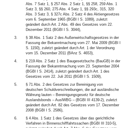
Abs. 7 Satz 1, § 257 Abs. 2 Satz 1, §§ 258, 259 Abs. 1
Satz 3, §§ 260, 275 Abs. 4 Satz 1, §§ 293c, 315, 320
Abs. 3 Satz 3, § 327c Abs. 2 Satz 4 des Aktiengesetzes
vom 6. September 1965 (BGBl I S. 1089), zuletzt
geändert durch Art. 2 Abs. 49 des Gesetzes vom 22.
Dezember 2011 (BGBl I S. 3044),
3.
§ 38 Abs. 1 Satz 2 des Außenwirtschaftsgesetzes in der
Fassung der Bekanntmachung vom 27. Mai 2009 (BGBl I
S. 1150), zuletzt geändert durch Art. 1 der Verordnung
vom 15. Dezember 2011 (BAnz S. 4653),
4.
§ 219 Abs. 2 Satz 1 des Baugesetzbuchs (BauGB) in der
Fassung der Bekanntmachung vom 23. September 2004
(BGBl I S. 2414), zuletzt geändert durch Art. 1 des
Gesetzes vom 22. Juli 2011 (BGBl I S. 1509),
5.
§ 71 Abs. 2 des Gesetzes zur Bereinigung von
deutschen Schuldverschreibungen, die auf ausländische
Währung lauten – Bereinigungsgesetz für deutsche
Auslandsbonds – AuslWBG – (BGBl III 4139-2), zuletzt
geändert durch Art. 82 des Gesetzes vom 17. Dezember
2008 (BGBl I S. 2586),
6.
§ 4 Abs. 1 Satz 1 des Gesetzes über das gerichtliche
Verfahren in Binnenschifffahrtssachen (BGBl III 310-5),