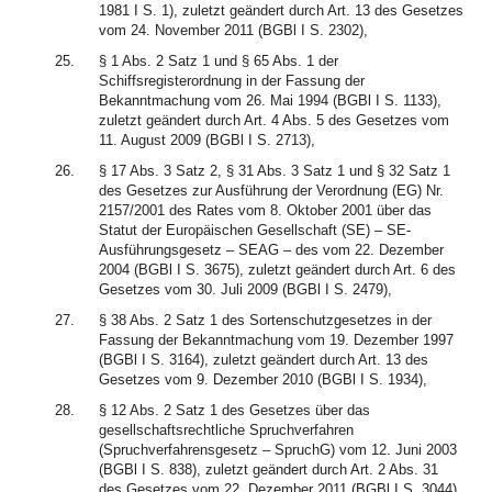
1981 I S. 1), zuletzt geändert durch Art. 13 des Gesetzes
vom 24. November 2011 (BGBl I S. 2302),
25.
§ 1 Abs. 2 Satz 1 und § 65 Abs. 1 der
Schiffsregisterordnung in der Fassung der
Bekanntmachung vom 26. Mai 1994 (BGBl I S. 1133),
zuletzt geändert durch Art. 4 Abs. 5 des Gesetzes vom
11. August 2009 (BGBl I S. 2713),
26.
§ 17 Abs. 3 Satz 2, § 31 Abs. 3 Satz 1 und § 32 Satz 1
des Gesetzes zur Ausführung der Verordnung (EG) Nr.
2157/2001 des Rates vom 8. Oktober 2001 über das
Statut der Europäischen Gesellschaft (SE) – SE-
Ausführungsgesetz – SEAG – des vom 22. Dezember
2004 (BGBl I S. 3675), zuletzt geändert durch Art. 6 des
Gesetzes vom 30. Juli 2009 (BGBl I S. 2479),
27.
§ 38 Abs. 2 Satz 1 des Sortenschutzgesetzes in der
Fassung der Bekanntmachung vom 19. Dezember 1997
(BGBl I S. 3164), zuletzt geändert durch Art. 13 des
Gesetzes vom 9. Dezember 2010 (BGBl I S. 1934),
28.
§ 12 Abs. 2 Satz 1 des Gesetzes über das
gesellschaftsrechtliche Spruchverfahren
(Spruchverfahrensgesetz – SpruchG) vom 12. Juni 2003
(BGBl I S. 838), zuletzt geändert durch Art. 2 Abs. 31
des Gesetzes vom 22. Dezember 2011 (BGBl I S. 3044),