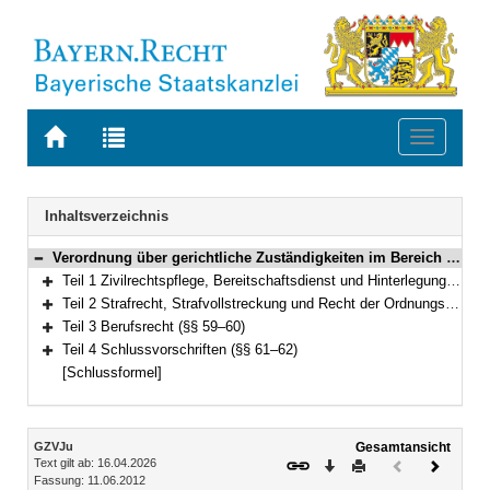
Zur
Zur
Toggle
Startseite
Trefferliste
navigati
von
der
BAYERN.RECHT
letzten
Navigation
Inhaltsverzeichnis
Suche
Verordnung über gerichtliche Zuständigkeiten im Bereich des Staatsministeriums der Justiz (Gerichtliche Zuständigkeitsverordnung Justiz – GZVJu) Vom 11. Juni 2012 (GVBl. S. 295) BayRS 300-3-1-J (§§ 1–62)
Bereich reduzieren
Teil 1 Zivilrechtspflege, Bereitschaftsdienst und Hinterlegung (§§ 1–53)
Bereich erweitern
Teil 2 Strafrecht, Strafvollstreckung und Recht der Ordnungswidrigkeiten (§§ 54–58)
Bereich erweitern
Teil 3 Berufsrecht (§§ 59–60)
Bereich erweitern
Teil 4 Schlussvorschriften (§§ 61–62)
Bereich erweitern
[Schlussformel]
Inhalt
GZVJu
Gesamtansicht
Text gilt ab: 16.04.2026
Download
Drucken
Vorheriges
Nächste
Fassung: 11.06.2012
Dokument
Dokume