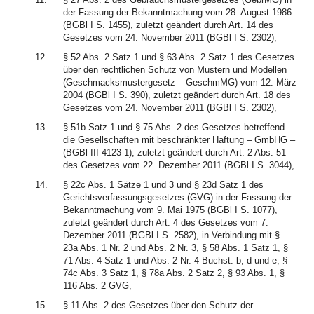
der Fassung der Bekanntmachung vom 28. August 1986
(BGBl I S. 1455), zuletzt geändert durch Art. 14 des
Gesetzes vom 24. November 2011 (BGBl I S. 2302),
12.
§ 52 Abs. 2 Satz 1 und § 63 Abs. 2 Satz 1 des Gesetzes
über den rechtlichen Schutz von Mustern und Modellen
(Geschmacksmustergesetz – GeschmMG) vom 12. März
2004 (BGBl I S. 390), zuletzt geändert durch Art. 18 des
Gesetzes vom 24. November 2011 (BGBl I S. 2302),
13.
§ 51b Satz 1 und § 75 Abs. 2 des Gesetzes betreffend
die Gesellschaften mit beschränkter Haftung – GmbHG –
(BGBl III 4123-1), zuletzt geändert durch Art. 2 Abs. 51
des Gesetzes vom 22. Dezember 2011 (BGBl I S. 3044),
14.
§ 22c Abs. 1 Sätze 1 und 3 und § 23d Satz 1 des
Gerichtsverfassungsgesetzes (GVG) in der Fassung der
Bekanntmachung vom 9. Mai 1975 (BGBl I S. 1077),
zuletzt geändert durch Art. 4 des Gesetzes vom 7.
Dezember 2011 (BGBl I S. 2582), in Verbindung mit §
23a Abs. 1 Nr. 2 und Abs. 2 Nr. 3, § 58 Abs. 1 Satz 1, §
71 Abs. 4 Satz 1 und Abs. 2 Nr. 4 Buchst. b, d und e, §
74c Abs. 3 Satz 1, § 78a Abs. 2 Satz 2, § 93 Abs. 1, §
116 Abs. 2 GVG,
15.
§ 11 Abs. 2 des Gesetzes über den Schutz der