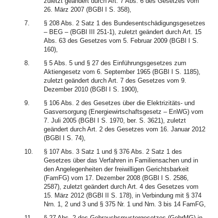
zuletzt geändert durch Art. 7 Abs. 6 des Gesetzes vom
26. März 2007 (BGBl I S. 358),
7.
§ 208 Abs. 2 Satz 1 des Bundesentschädigungsgesetzes
– BEG – (BGBl III 251-1), zuletzt geändert durch Art. 15
Abs. 63 des Gesetzes vom 5. Februar 2009 (BGBl I S.
160),
8.
§ 5 Abs. 5 und § 27 des Einführungsgesetzes zum
Aktiengesetz vom 6. September 1965 (BGBl I S. 1185),
zuletzt geändert durch Art. 7 des Gesetzes vom 9.
Dezember 2010 (BGBl I S. 1900),
9.
§ 106 Abs. 2 des Gesetzes über die Elektrizitäts- und
Gasversorgung (Energiewirtschaftsgesetz – EnWG) vom
7. Juli 2005 (BGBl I S. 1970, ber. S. 3621), zuletzt
geändert durch Art. 2 des Gesetzes vom 16. Januar 2012
(BGBl I S. 74),
10.
§ 107 Abs. 3 Satz 1 und § 376 Abs. 2 Satz 1 des
Gesetzes über das Verfahren in Familiensachen und in
den Angelegenheiten der freiwilligen Gerichtsbarkeit
(FamFG) vom 17. Dezember 2008 (BGBl I S. 2586,
2587), zuletzt geändert durch Art. 4 des Gesetzes vom
15. März 2012 (BGBl II S. 178), in Verbindung mit § 374
Nrn. 1, 2 und 3 und § 375 Nr. 1 und Nrn. 3 bis 14 FamFG,
11.
§ 27 Abs. 2 des Gebrauchsmustergesetzes (GebrMG) in