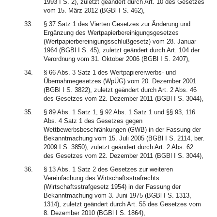
1993 I S. 2), zuletzt geändert durch Art. 10 des Gesetzes
vom 15. März 2012 (BGBl I S. 462),
33.
§ 37 Satz 1 des Vierten Gesetzes zur Änderung und
Ergänzung des Wertpapierbereinigungsgesetzes
(Wertpapierbereinigungsschlußgesetz) vom 28. Januar
1964 (BGBl I S. 45), zuletzt geändert durch Art. 104 der
Verordnung vom 31. Oktober 2006 (BGBl I S. 2407),
34.
§ 66 Abs. 3 Satz 1 des Wertpapiererwerbs- und
Übernahmegesetzes (WpÜG) vom 20. Dezember 2001
(BGBl I S. 3822), zuletzt geändert durch Art. 2 Abs. 46
des Gesetzes vom 22. Dezember 2011 (BGBl I S. 3044),
35.
§ 89 Abs. 1 Satz 1, § 92 Abs. 1 Satz 1 und §§ 93, 116
Abs. 4 Satz 1 des Gesetzes gegen
Wettbewerbsbeschränkungen (GWB) in der Fassung der
Bekanntmachung vom 15. Juli 2005 (BGBl I S. 2114, ber.
2009 I S. 3850), zuletzt geändert durch Art. 2 Abs. 62
des Gesetzes vom 22. Dezember 2011 (BGBl I S. 3044),
36.
§ 13 Abs. 1 Satz 2 des Gesetzes zur weiteren
Vereinfachung des Wirtschaftsstrafrechts
(Wirtschaftsstrafgesetz 1954) in der Fassung der
Bekanntmachung vom 3. Juni 1975 (BGBl I S. 1313,
1314), zuletzt geändert durch Art. 55 des Gesetzes vom
8. Dezember 2010 (BGBl I S. 1864),