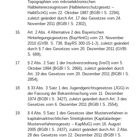
Topographien von mikroelektronischen
Halbleitererzeugnissen (Halbleiterschutzgesetz –
HalblSchG) vom 22. Oktober 1987 (BGBl I S. 2294),
zuletzt geändert durch Art. 17 des Gesetzes vom 24.
November 2011 (BGBl I S. 2302),
16.
Art. 2 Abs. 4 Alternative 2 des Bayerischen
Hinterlegungsgesetzes (BayHintG) vom 23. November
2010 (GVBl. S. 738, BayRS 300-15-1-J), zuletzt geändert
durch § 7 des Gesetzes vom 20. Dezember 2011 (GVBl.
S. 689),
17.
§ 2 Abs. 2 Satz 1 der Insolvenzordnung (InsO) vom 5.
Oktober 1994 (BGBl I S. 2866), zuletzt geändert durch
Art. 19 des Gesetzes vom 20. Dezember 2011 (BGBl I S.
2854),
18.
§ 33 Abs. 3 Satz 1 des Jugendgerichtsgesetzes (JGG) in
der Fassung der Bekanntmachung vom 11. Dezember
1974 (BGBl I S. 3427), zuletzt geändert durch Art. 3 des
Gesetzes vom 6. Dezember 2011 (BGBl I S. 2554),
19.
§ 4 Abs. 5 Satz 1 des Gesetzes über Musterverfahren in
kapitalmarktrechtlichen Streitigkeiten (Kapitalanleger-
Musterverfahrensgesetz – KapMuG) vom 16. August
2005 (BGBl I S. 2437), zuletzt geändert durch Art. 2 Abs.
28 des Gesetzes vom 22. Dezember 2011 (BGBl I S.