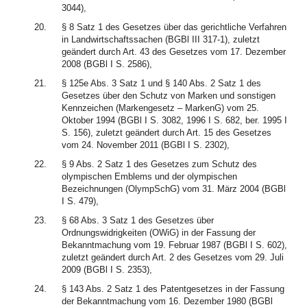
3044),
20.
§ 8 Satz 1 des Gesetzes über das gerichtliche Verfahren
in Landwirtschaftssachen (BGBl III 317-1), zuletzt
geändert durch Art. 43 des Gesetzes vom 17. Dezember
2008 (BGBl I S. 2586),
21.
§ 125e Abs. 3 Satz 1 und § 140 Abs. 2 Satz 1 des
Gesetzes über den Schutz von Marken und sonstigen
Kennzeichen (Markengesetz – MarkenG) vom 25.
Oktober 1994 (BGBl I S. 3082, 1996 I S. 682, ber. 1995 I
S. 156), zuletzt geändert durch Art. 15 des Gesetzes
vom 24. November 2011 (BGBl I S. 2302),
22.
§ 9 Abs. 2 Satz 1 des Gesetzes zum Schutz des
olympischen Emblems und der olympischen
Bezeichnungen (OlympSchG) vom 31. März 2004 (BGBl
I S. 479),
23.
§ 68 Abs. 3 Satz 1 des Gesetzes über
Ordnungswidrigkeiten (OWiG) in der Fassung der
Bekanntmachung vom 19. Februar 1987 (BGBl I S. 602),
zuletzt geändert durch Art. 2 des Gesetzes vom 29. Juli
2009 (BGBl I S. 2353),
24.
§ 143 Abs. 2 Satz 1 des Patentgesetzes in der Fassung
der Bekanntmachung vom 16. Dezember 1980 (BGBl