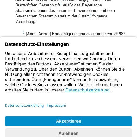
1
Bürgerlichen Gesetzbuch
erläßt das Bayerische
Staatsministerium des Innern im Einvernehmen mit dem
2
Bayerischen Staatsministerium der Justiz
folgende
Verordnung:
1
[Amtl. Anm.:]
Ermächtigungsgrundlage nunmehr §§ 982
und 983 BGB, BGBl. FN 400-2 und Art. 61 AGBGB, BayRS
400-1-J
2
[Amtl. Anm.:]
Nunmehr auch im Einvernehmen mit dem
Staatsministerium für Wirtschaft und Verkehr
Bayern.de
BayernPortal
Datenschutz
Impressum
Barrierefreiheit
Hilfe
Kontakt