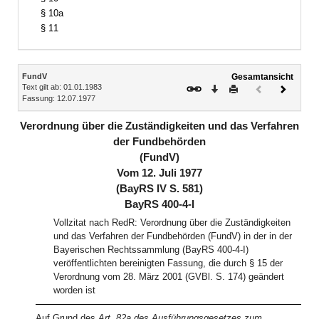
§ 10a
§ 11
Inhalt
FundV
Gesamtansicht
Text gilt ab: 01.01.1983
Download
Drucken
Vorheriges
Nächste
Fassung: 12.07.1977
Dokument
Dokume
(inaktiv)
Verordnung über die Zuständigkeiten und das Verfahren
der Fundbehörden
(FundV)
Vom 12. Juli 1977
(BayRS IV S. 581)
BayRS 400-4-I
Vollzitat nach RedR: Verordnung über die Zuständigkeiten
und das Verfahren der Fundbehörden (FundV) in der in der
Bayerischen Rechtssammlung (BayRS 400-4-I)
veröffentlichten bereinigten Fassung, die durch § 15 der
Verordnung vom 28. März 2001 (GVBl. S. 174) geändert
worden ist
Auf Grund des
Art. 82a des Ausführungsgesetzes zum