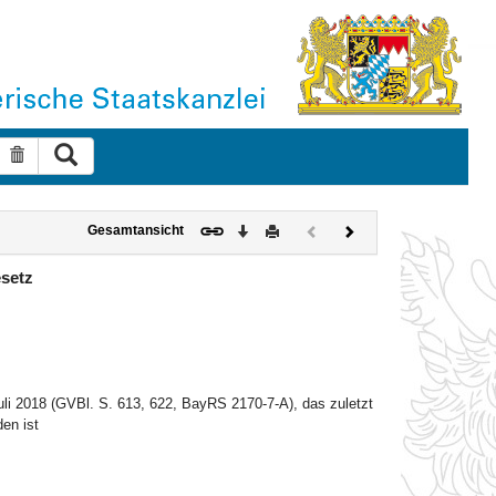
Suche ausführen
Suche zurücksetzen
Download
Drucken
Vorheriges
Nächstes
Gesamtansicht
Dokument
Dokument
(inaktiv)
setz
i 2018 (GVBl. S. 613, 622, BayRS 2170-7-A), das zuletzt
en ist