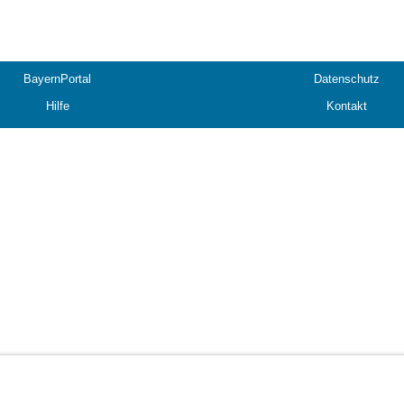
BayernPortal
Datenschutz
Hilfe
Kontakt