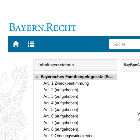
Zur
Zur
Startseite
Trefferliste
von
der
Navigation
BAYERN.RECHT
letzten
Inhalt
Inhaltsverzeichnis
BayFam
Suche
Bayerisches Familiengeldgesetz (BayFamGG) Vom 24. Juli 2018 (GVBl. S. 613, 622) BayRS 2170-7-A (Art. 1–9a)
Bereich reduzieren
Art. 1 Zweckbestimmung
Art. 2 (aufgehoben)
Art. 3 (aufgehoben)
Art. 4 (aufgehoben)
Art. 5 (aufgehoben)
V
Art. 6 (aufgehoben)
d
Art. 7 (aufgehoben)
Art. 8 (aufgehoben)
Art. 9 Ordnungswidrigkeiten