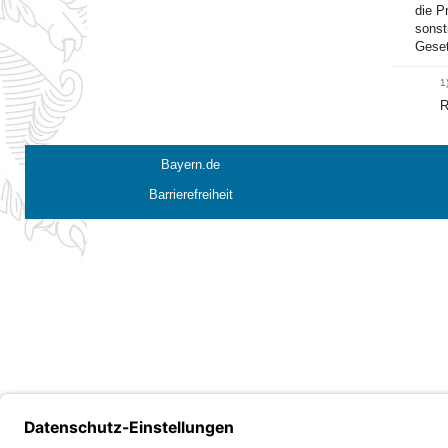
die P
sonst
Geset
1
R
Bayern.de
Barrierefreiheit