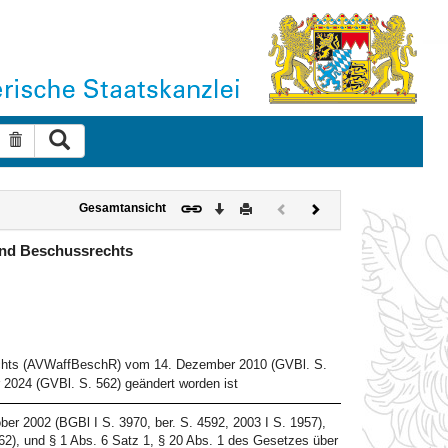
Suche ausführen
Suche zurücksetzen
Download
Drucken
Vorheriges
Nächstes
Gesamtansicht
Dokument
Dokument
(inaktiv)
und Beschussrechts
0
echts (AVWaffBeschR) vom 14. Dezember 2010 (GVBl. S.
 2024 (GVBl. S. 562) geändert worden ist
er 2002 (BGBl I S. 3970, ber. S. 4592, 2003 I S. 1957),
62), und § 1 Abs. 6 Satz 1, § 20 Abs. 1 des Gesetzes über