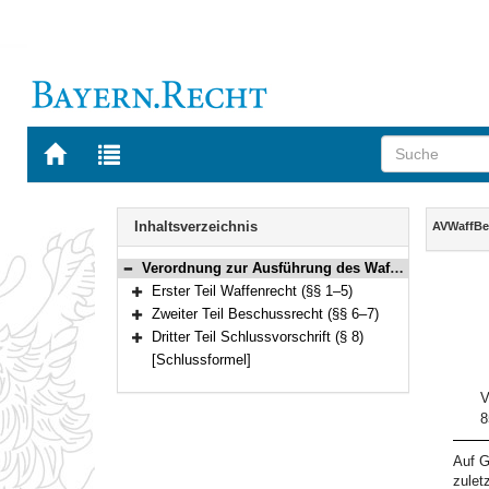
Zur
Zur
Startseite
Trefferliste
von
der
Navigation
BAYERN.RECHT
letzten
Inhalt
Inhaltsverzeichnis
AVWaffB
Suche
Verordnung zur Ausführung des Waffen- und Beschussrechts (AVWaffBeschR) Vom 14. Dezember 2010 (GVBl. S. 851) BayRS 2186-1-I (§§ 1–8)
Bereich reduzieren
Erster Teil Waffenrecht (§§ 1–5)
Bereich erweitern
Zweiter Teil Beschussrecht (§§ 6–7)
Bereich erweitern
Dritter Teil Schlussvorschrift (§ 8)
Bereich erweitern
[Schlussformel]
V
8
Auf G
zulet