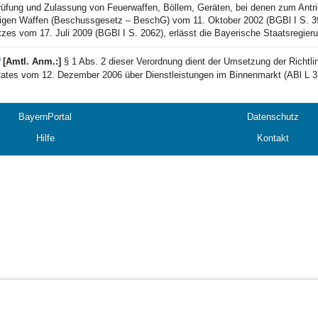
rüfung und Zulassung von Feuerwaffen, Böllern, Geräten, bei denen zum Antri
igen Waffen (Beschussgesetz – BeschG) vom 11. Oktober 2002 (BGBl I S. 3970
zes vom 17. Juli 2009 (BGBl I S. 2062), erlässt die Bayerische Staatsregier
)
[Amtl. Anm.:]
§ 1 Abs. 2 dieser Verordnung dient der Umsetzung der Richt
ates vom 12. Dezember 2006 über Dienstleistungen im Binnenmarkt (ABl L 37
BayernPortal
Datenschutz
Hilfe
Kontakt