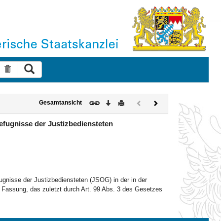
Suche ausführen
Suche zurücksetzen
Download
Drucken
Vorheriges
Nächstes
Gesamtansicht
Dokument
Dokument
(inaktiv)
efugnisse der Justizbediensteten
ugnisse der Justizbediensteten (JSOG) in der in der
Fassung, das zuletzt durch Art. 99 Abs. 3 des Gesetzes