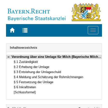
Zur
Zur
Toggle
Startseite
Trefferliste
navigati
von
der
BAYERN.RECHT
letzten
Navigation
Inhaltsverzeichnis
Suche
Verordnung über eine Umlage für Milch (Bayerische Milchumlageverordnung – BayMilchUmlV) Vom 17. Oktober 2007 (GVBl. S. 727) BayRS 7842-6-L (§§ 1–6)
Bereich reduzieren
§ 1 Zuständigkeit
§ 2 Erhebung der Umlage
§ 3 Entstehung der Umlageschuld
§ 4 Meldung und Schätzung der Rohmilchmengen
§ 5 Festsetzung der Umlage
§ 6 Inkrafttreten
[Schlussformel]
Inhalt