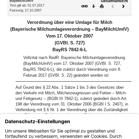
BayMilchUmlV
Gesamtansicht
Text gilt ab: 01.07.2017
Download
Drucken
Vorheriges
Nächste
Fassung: 17.10.2007
Dokument
Dokume
(inaktiv)
Verordnung über eine Umlage für Milch
(Bayerische Milchumlageverordnung – BayMilchUmlV)
Vom 17. Oktober 2007
(GVBl. S. 727)
BayRS 7842-6-L
Vollzitat nach RedR: Bayerische Milchumlageverordnung
(BayMilchUmlV) vom 17. Oktober 2007 (GVBl. S. 727,
BayRS 7842-6-L), die zuletzt durch Verordnung vom 8.
Februar 2017 (GVBl. S. 22) geändert worden ist
Auf Grund des § 22 Abs. 1 Sätze 1 bis 3 des Gesetzes über
den Verkehr mit Milch, Milcherzeugnissen und Fetten – Milch-
und Fettgesetz – (BGBl III 7842-1), zuletzt geändert durch Art.
198 der Verordnung vom 31. Oktober 2006 (BGBl I S. 2407), in
Verbindung mit § 6 Nr. 1 der Verordnung über die Zuständigkeit
zum Erlass von Rechtsverordnungen (Delegationsverordnung –
DelV) vom 15. Juni 2004 (GVBl S. 239, BayRS 103-2-S), zuletzt
geändert durch § 1 der Verordnung vom 4. September 2007
(GVBl S. 635), erlässt das Bayerische Staatsministerium für
Landwirtschaft und Forsten folgende Verordnung: