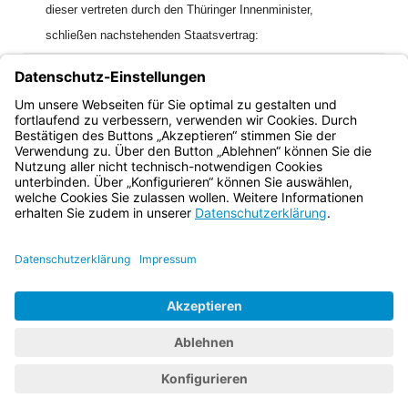
dieser vertreten durch den Thüringer Innenminister,
schließen nachstehenden Staatsvertrag:
[1]
Der Staatsvertrag wurde veröffentlicht in:
Bayern:
Bek. v. 2.8.2003 (GVBl. S. 520);
Thüringen:
G v. 20.5.2003 (GVBl. S. 288).
Bayern.de
BayernPortal
Datenschutz
Impressum
Barrierefreiheit
Hilfe
Kontakt
Kontrastwechsel
Schriftgröße