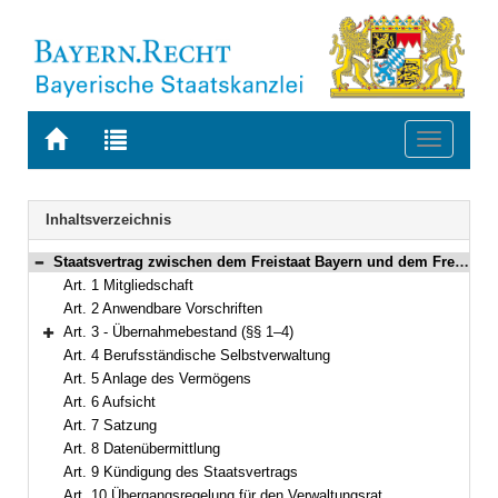
Zur
Zur
Toggle
Startseite
Trefferliste
navigati
von
der
BAYERN.RECHT
letzten
Navigation
Inhaltsverzeichnis
Suche
Staatsvertrag zwischen dem Freistaat Bayern und dem Freistaat Thüringen über die Zugehörigkeit der kammerangehörigen Ingenieure des Freistaats Thüringen zur Bayerischen Ingenieurversorgung-Bau Vom 26. Januar 2003 (§§ 1–4)
Bereich reduzieren
Art. 1 Mitgliedschaft
Art. 2 Anwendbare Vorschriften
Art. 3 - Übernahmebestand (§§ 1–4)
Bereich erweitern
Art. 4 Berufsständische Selbstverwaltung
Art. 5 Anlage des Vermögens
Art. 6 Aufsicht
Art. 7 Satzung
Art. 8 Datenübermittlung
Art. 9 Kündigung des Staatsvertrags
Art. 10 Übergangsregelung für den Verwaltungsrat