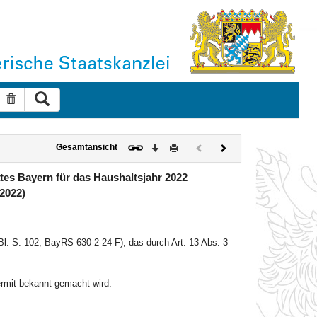
Suche ausführen
Suche zurücksetzen
Download
Drucken
Vorheriges
Nächstes
Gesamtansicht
Dokument
Dokument
(inaktiv)
tes Bayern für das Haushaltsjahr 2022
2022)
l. S. 102, BayRS 630-2-24-F), das durch Art. 13 Abs. 3
rmit bekannt gemacht wird: