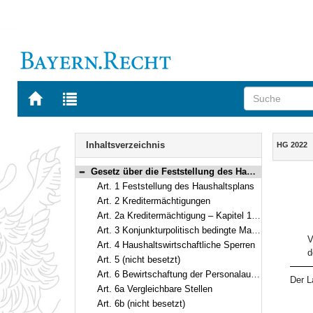
Zur
Zur
Startseite
Trefferliste
von
der
Navigation
BAYERN.RECHT
letzten
Inhalt
Inhaltsverzeichnis
HG 2022
Suche
Gesetz über die Feststellung des Haushaltsplans des Freistaates Bayern für das Haushaltsjahr 2022 (Haushaltsgesetz 2022 – HG 2022) Vom 22. April 2022 (GVBl. S. 102) (Art. 1–13)
Bereich reduzieren
Art. 1 Feststellung des Haushaltsplans
Art. 2 Kreditermächtigungen
Art. 2a Kreditermächtigung – Kapitel 13 19 (Sonderfonds Corona-Pandemie)
Art. 3 Konjunkturpolitisch bedingte Maßnahmen
V
Art. 4 Haushaltswirtschaftliche Sperren
d
Art. 5 (nicht besetzt)
Art. 6 Bewirtschaftung der Personalausgaben, Stellenbesetzung
Der L
Art. 6a Vergleichbare Stellen
Art. 6b (nicht besetzt)