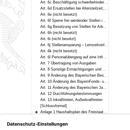
Art. 6c Beschäftigung schwerbehinderter Menschen
Art. 6d Ersatzstellen bei Altersteilzeit, begrenzter Dienstfähigkeit und bei Arbeitszeitmodellen
Art. 6e (nicht besetzt)
Art. 6f Sperre frei werdender Stellen im Rahmen der Verlängerung der Arbeitszeit der Arbeitnehmer
Art. 6g Besetzung von Stellen für Arbeitnehmer
Art. 6h (nicht besetzt)
Art. 6i (nicht besetzt)
Art. 6j Stellenansparung – Lernzeitverlängerung am Gymnasium
Art. 6k (nicht besetzt)
Art. 6l Personalübergang auf eine Infrastrukturgesellschaft für Autobahnen und andere Bundesstraßen
Art. 7 Übertragung von Ausgaben
Art. 8 Sonstige Ermächtigungen und Regelungen
Art. 9 Änderung des Bayerischen Besoldungsgesetzes
Art. 10 Änderung des BayernFonds- und Finanzagentur-Gesetzes
Art. 11 Änderung des Bayerischen Jagdgesetzes
Art. 12 Durchführungsbestimmungen
Art. 13 Inkrafttreten, Außerkrafttreten
[Schlussformel]
Anlage 1 Haushaltsplan des Freistaates Bayern für das Haushaltsjahr 2022
Bereich erweitern
Anlage 2 Durchführungsbestimmungen zum Haushaltsgesetz 2022(DBestHG 2022)
Bereich erweitern