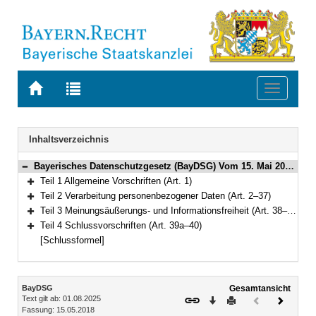
Zur
Zur
Toggle
Startseite
Trefferliste
navigati
von
der
BAYERN.RECHT
letzten
Navigation
Inhaltsverzeichnis
Suche
Bayerisches Datenschutzgesetz (BayDSG) Vom 15. Mai 2018 (GVBl. S. 230) BayRS 204-1-I (Art. 1–40)
Bereich reduzieren
Teil 1 Allgemeine Vorschriften (Art. 1)
Bereich erweitern
Teil 2 Verarbeitung personenbezogener Daten (Art. 2–37)
Bereich erweitern
Teil 3 Meinungsäußerungs- und Informationsfreiheit (Art. 38–39)
Bereich erweitern
Teil 4 Schlussvorschriften (Art. 39a–40)
Bereich erweitern
[Schlussformel]
Inhalt
BayDSG
Gesamtansicht
Text gilt ab: 01.08.2025
Download
Drucken
Vorheriges
Nächste
Fassung: 15.05.2018
Dokument
Dokume