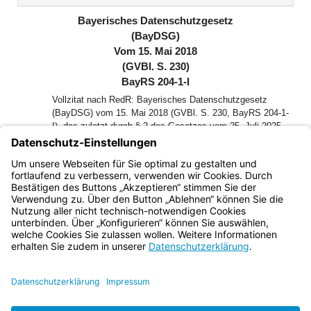
(inaktiv)
Bayerisches Datenschutzgesetz
(BayDSG)
Vom 15. Mai 2018
(GVBl. S. 230)
BayRS 204-1-I
Vollzitat nach RedR: Bayerisches Datenschutzgesetz
(BayDSG) vom 15. Mai 2018 (GVBl. S. 230, BayRS 204-1-
I), das zuletzt durch § 2 des Gesetzes vom 25. Juli 2025
(GVBl. S. 254) geändert worden ist
Der Landtag des Freistaates Bayern hat das folgende Gesetz
beschlossen, das hiermit bekannt gemacht wird:
Bayern.de
BayernPortal
Datenschutz
Impressum
Barrierefreiheit