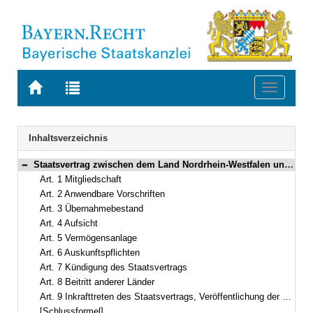
Zur
Zur
Toggle
Startseite
Trefferliste
navigati
von
der
BAYERN.RECHT
letzten
Navigation
Inhaltsverzeichnis
Suche
Staatsvertrag zwischen dem Land Nordrhein-Westfalen und dem Freistaat Bayern über die Zugehörigkeit der Mitglieder der Patentanwaltskammer, die ihren Kanzleisitz in Nordrhein-Westfalen eingerichtet haben, zur Bayerischen Rechtsanwalts- und Steuerberaterversorgung Vom 1./31. Dezember 2012 (Art. 1–9)
Bereich reduzieren
Art. 1 Mitgliedschaft
Art. 2 Anwendbare Vorschriften
Art. 3 Übernahmebestand
Art. 4 Aufsicht
Art. 5 Vermögensanlage
Art. 6 Auskunftspflichten
Art. 7 Kündigung des Staatsvertrags
Art. 8 Beitritt anderer Länder
Art. 9 Inkrafttreten des Staatsvertrags, Veröffentlichung der anwendbaren Vorschriften
[Schlussformel]