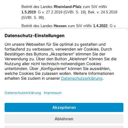
Beitritt des Landes
Rheinland-Pfalz
zum StV mWv
1.5.2019
: G v. 27.2.2019 (GVBl. S. 19), Bek. v. 24.5.2019
(GVBl. S. 99).
Beitritt des Landes
Hessen
zum StV mWv
1.4.2022
: G v.
9.12.2021 (GVBl. S. 895), Bek. v. 11.5.2022 (GVBl. S. 265).
Beitritt des Landes
Niedersachsen
zum StV mWv
1.1.2026
: G v. 10.9.2025 (Nds. GVBl. Nr. 66), Bek. v.
19.3.2026 (Nds. GVBl. Nr. 24).
Bayern.de
BayernPortal
Datenschutz
Impressum
Barrierefreiheit
Hilfe
Kontakt
Kontrastwechsel
Schriftgröße