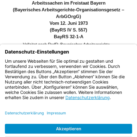
Arbeitssachen im Freistaat Bayern
(Bayerisches Arbeitsgerichte-Organisationsgesetz –
ArbGOrgG)
Vom 12. Juni 1973
(BayRS IV S. 557)
BayRS 32-1-A
Vollzitat nach RedR: Bayerisches Arbeitsgerichte-
Organisationsgesetz (ArbGOrgG) in der in der Bayerischen
Rechtssammlung (BayRS 32-1-A) veröffentlichten
bereinigten Fassung, das zuletzt durch § 4 des Gesetzes
vom 9. Januar 2018 (GVBl. S. 2) geändert worden ist
Bayern.de
BayernPortal
Datenschutz
Impressum
Barrierefreiheit
Hilfe