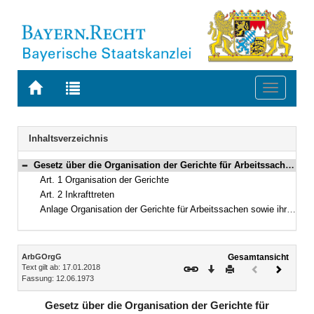
Zur
Zur
Toggle
Startseite
Trefferliste
navigati
von
der
BAYERN.RECHT
letzten
Navigation
Inhaltsverzeichnis
Suche
Gesetz über die Organisation der Gerichte für Arbeitssachen im Freistaat Bayern (Bayerisches Arbeitsgerichte-Organisationsgesetz – ArbGOrgG) Vom 12. Juni 1973 (BayRS IV S. 557) BayRS 32-1-A (Art. 1–2)
Bereich reduzieren
Art. 1 Organisation der Gerichte
Art. 2 Inkrafttreten
Anlage Organisation der Gerichte für Arbeitssachen sowie ihre Gerichtsbezirke
Inhalt
ArbGOrgG
Gesamtansicht
Text gilt ab: 17.01.2018
Download
Drucken
Vorheriges
Nächste
Fassung: 12.06.1973
Dokument
Dokume
(inaktiv)
Gesetz über die Organisation der Gerichte für