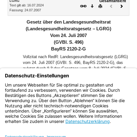
LGRG
Gesamtansicht
Text gilt ab: 16.07.2024
Download
Drucken
Vorheriges
Nächste
Fassung: 24.07.2007
Dokument
Dokume
(inaktiv)
Gesetz über den Landesgesundheitsrat
(Landesgesundheitsratsgesetz – LGRG)
Vom 24. Juli 2007
(GVBl. S. 496)
BayRS 2120-2-G
Vollzitat nach RedR: Landesgesundheitsratsgesetz (LGRG)
vom 24. Juli 2007 (GVBl. S. 496, BayRS 2120-2-G), das
zuletzt durch § 3 des Gesetzes vom 8. Juli 2024 (GVBl. S.
205) geändert worden ist
Der Landtag des Freistaates Bayern hat das folgende Gesetz
beschlossen, das hiermit bekannt gemacht wird:
Bayern.de
BayernPortal
Datenschutz