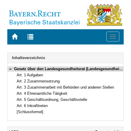
Zur
Zur
Toggle
Startseite
Trefferliste
navigati
von
der
BAYERN.RECHT
letzten
Navigation
Inhaltsverzeichnis
Suche
Gesetz über den Landesgesundheitsrat (Landesgesundheitsratsgesetz – LGRG) Vom 24. Juli 2007 (GVBl. S. 496) BayRS 2120-2-G (Art. 1–6)
Bereich reduzieren
Art. 1 Aufgaben
Art. 2 Zusammensetzung
Art. 3 Zusammenarbeit mit Behörden und anderen Stellen
Art. 4 Ehrenamtliche Tätigkeit
Art. 5 Geschäftsordnung, Geschäftsstelle
Art. 6 Inkrafttreten
[Schlussformel]
Inhalt