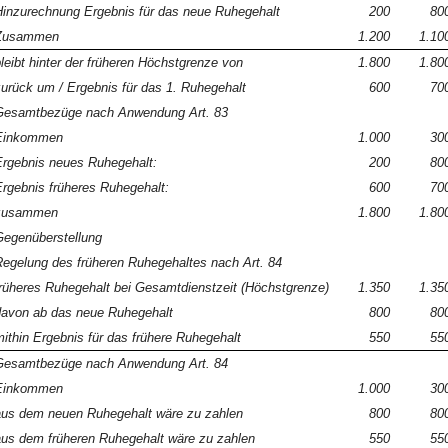
inzurechnung Ergebnis für das neue Ruhegehalt
200
80
Zusammen
1.200
1.10
leibt hinter der früheren Höchstgrenze von
1.800
1.80
urück um / Ergebnis für das 1. Ruhegehalt
600
70
Gesamtbezüge nach Anwendung Art. 83
Einkommen
1.000
30
rgebnis neues Ruhegehalt:
200
80
rgebnis früheres Ruhegehalt:
600
70
zusammen
1.800
1.80
egenüberstellung
egelung des früheren Ruhegehaltes nach Art. 84
rüheres Ruhegehalt bei Gesamtdienstzeit (Höchstgrenze)
1.350
1.35
avon ab das neue Ruhegehalt
800
80
ithin Ergebnis für das frühere Ruhegehalt
550
55
Gesamtbezüge nach Anwendung Art. 84
Einkommen
1.000
30
us dem neuen Ruhegehalt wäre zu zahlen
800
80
us dem früheren Ruhegehalt wäre zu zahlen
550
55