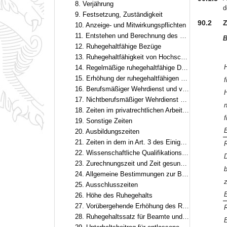
8. Verjährung
d
9. Festsetzung, Zuständigkeit
90.2
Z
10. Anzeige- und Mitwirkungspflichten
11. Entstehen und Berechnung des Ruhegehalts
B
12. Ruhegehaltfähige Bezüge
13. Ruhegehaltfähigkeit von Hochschulleistungsbezügen
H
14. Regelmäßige ruhegehaltfähige Dienstzeit
15. Erhöhung der ruhegehaltfähigen Dienstzeit
f
16. Berufsmäßiger Wehrdienst und vergleichbare Zeiten
H
17. Nichtberufsmäßiger Wehrdienst und vergleichbare Zeiten
n
18. Zeiten im privatrechtlichen Arbeitsverhältnis im öffentlichen Dienst
f
19. Sonstige Zeiten
20. Ausbildungszeiten
21. Zeiten in dem in Art. 3 des Einigungsvertrags genannten Gebiet
R
22. Wissenschaftliche Qualifikationszeiten
23. Zurechnungszeit und Zeit gesundheitsschädigender Verwendung
b
24. Allgemeine Bestimmungen zur Berücksichtigung von Dienstzeiten
25. Ausschlusszeiten
E
26. Höhe des Ruhegehalts
27. Vorübergehende Erhöhung des Ruhegehaltssatzes
R
28. Ruhegehaltssatz für Beamte und Beamtinnen auf Zeit