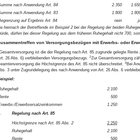
Summe nach Anwendung Art. 84
2.350
1.65
Summe nach Anwendung Art. 83
1.800
1.80
egrenzung auf Ergebnis Art. 84
nein
j
a hiernach der Betreffende im Beispiel 2 bei der Regelung der beiden Ruhege
ürde, dürfen bei dieser Regelung aus dem früheren Ruhegehalt nicht 700, son
usammentreffen von Versorgungsbezügen mit Erwerbs- oder Er
Gesamtversorgung ist die der Regelung nach Art. 85 zugrunde gelegte Rente 
2
rt. 26 Abs. 6) verbleibenden Versorgungsbezugs.
Zur Gesamtversorgung zäh
3
eamtenversorgung die Höchstgrenze des Art. 85 nicht überschreitet.
Bei Anw
bs. 3 unter Zugrundelegung des nach Anwendung von Art. 26 Abs. 6 verbleib
eispiel:
uhegehalt
2.100
Rente
500
Erwerbs-/Erwerbsersatzeinkommen
1.250
.
Regelung nach Art. 85
Höchstgrenze nach Art. 85 Abs. 2
2.250
Ruhegehalt
2.100
Rente
500