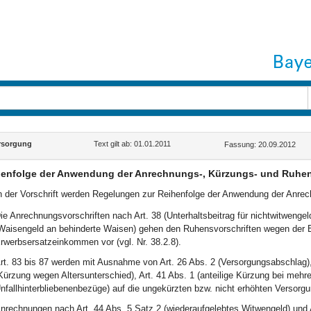
rsorgung
Text gilt ab: 01.01.2011
Fassung: 20.09.2012
enfolge der Anwendung der Anrechnungs-, Kürzungs- und Ruhen
n der Vorschrift werden Regelungen zur Reihenfolge der Anwendung der Anrech
ie Anrechnungsvorschriften nach Art. 38 (Unterhaltsbeitrag für nichtwitwenge
Waisengeld an behinderte Waisen) gehen den Ruhensvorschriften wegen der 
rwerbsersatzeinkommen vor (vgl. Nr. 38.2.8).
rt. 83 bis 87 werden mit Ausnahme von Art. 26 Abs. 2 (Versorgungsabschlag), 
Kürzung wegen Altersunterschied), Art. 41 Abs. 1 (anteilige Kürzung bei mehre
nfallhinterbliebenenbezüge) auf die ungekürzten bzw. nicht erhöhten Versor
nrechnungen nach Art. 44 Abs. 5 Satz 2 (wiederaufgelebtes Witwengeld) und 