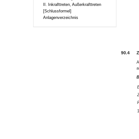
II. Inkrafttreten, Außerkrafttreten
[Schlussformel]
Anlagenverzeichnis
90.4
Z
A
a
B
E
Z
1