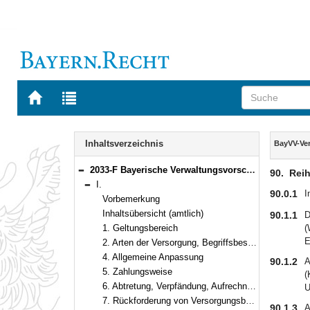
Zur
Zur
Startseite
Trefferliste
von
der
Navigation
BAYERN.RECHT
letzten
Inhalt
Inhaltsverzeichnis
BayVV-Ve
Suche
2033-F Bayerische Verwaltungsvorschriften zum Versorgungsrecht (BayVV-Versorgung) Bekanntmachung des Bayerischen Staatsministeriums der Finanzen vom 20. September 2012, Az. 24 - P 1601 - 043 - 38 950/11 (FMBl. S. 394)
90.
Reih
Bereich reduzieren
I.
Bereich reduzieren
90.0.1
I
Vorbemerkung
Inhaltsübersicht (amtlich)
90.1.1
D
1. Geltungsbereich
(
E
2. Arten der Versorgung, Begriffsbestimmung
4. Allgemeine Anpassung
90.1.2
A
5. Zahlungsweise
(
6. Abtretung, Verpfändung, Aufrechnung, Zurückbehaltungsrecht
U
7. Rückforderung von Versorgungsbezügen
90.1.3
A