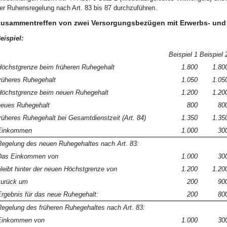
er Ruhensregelung nach Art. 83 bis 87 durchzuführen.
usammentreffen von zwei Versorgungsbezügen mit Erwerbs- un
eispiel:
Beispiel 1
Beispiel 
öchstgrenze beim früheren Ruhegehalt
1.800
1.80
rüheres Ruhegehalt
1.050
1.05
öchstgrenze beim neuen Ruhegehalt
1.200
1.20
eues Ruhegehalt
800
80
rüheres Ruhegehalt bei Gesamtdienstzeit (Art. 84)
1.350
1.35
Einkommen
1.000
30
egelung des neuen Ruhegehaltes nach Art. 83:
Das Einkommen von
1.000
30
leibt hinter der neuen Höchstgrenze von
1.200
1.20
zurück um
200
90
rgebnis für das neue Ruhegehalt:
200
80
egelung des früheren Ruhegehaltes nach Art. 83:
Einkommen von
1.000
30