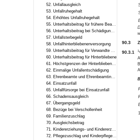
52. Unfallausgleich
53. Unfallruhegehalt
54. Erhöhtes Unfallruhegehalt
B
55. Unterhaltsbeitrag für frühere Beamte und Beamtinnen sowie frühere Ruhestandsbeamte und Ruhestandsbeamtinnen
D
56. Unterhaltsbeitrag bei Schädigung eines ungeborenen Kindes
w
57. Unfallsterbegeld
90.3
Z
58. Unfallhinterbliebenenversorgung
59. Unterhaltsbeitrag für Verwandte der aufsteigenden Linie
1
90.3.1
60. Unterhaltsbeitrag für Hinterbliebene
A
61. Höchstgrenzen der Hinterbliebenenversorgung
B
A
62. Einmalige Unfallentschädigung
63. Ehrenbeamte und Ehrenbeamtinnen
B
64. Einsatzunfall
R
65. Unfallfürsorge bei Einsatzunfall
66. Schadensausgleich
67. Übergangsgeld
68. Bezüge bei Verschollenheit
1
69. Familienzuschlag
70. Ausgleichsbetrag
71. Kindererziehungs- und Kindererziehungsergänzungszuschlag
72. Pflegezuschlag und Kinderpflegeergänzungszuschlag