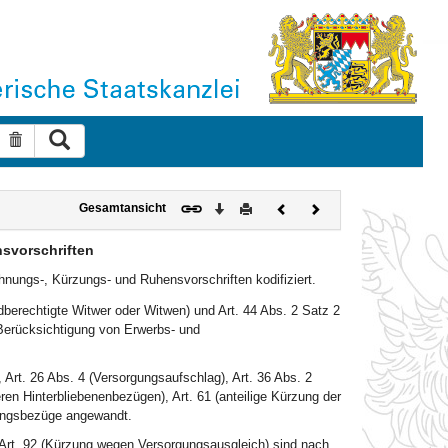
Suche ausführen
Suche zurücksetzen
Download
Drucken
Vorheriges
Nächstes
Gesamtansicht
Dokument
Dokument
svorschriften
nungs-, Kürzungs- und Ruhensvorschriften kodifiziert.
ldberechtigte Witwer oder Witwen) und Art. 44 Abs. 2 Satz 2
Berücksichtigung von Erwerbs- und
Art. 26 Abs. 4 (Versorgungsaufschlag), Art. 36 Abs. 2
ren Hinterbliebenenbezügen), Art. 61 (anteilige Kürzung der
gungsbezüge angewandt.
Art. 92 (Kürzung wegen Versorgungsausgleich) sind nach