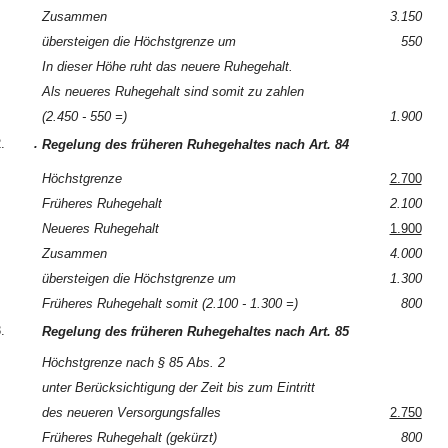
Zusammen
3.150
übersteigen die Höchstgrenze um
550
In dieser Höhe ruht das neuere Ruhegehalt.
Als neueres Ruhegehalt sind somit zu zahlen
(2.450 - 550 =)
1.900
.
.
Regelung des früheren Ruhegehaltes nach Art. 84
Höchstgrenze
2.700
Früheres Ruhegehalt
2.100
Neueres Ruhegehalt
1.900
Zusammen
4.000
übersteigen die Höchstgrenze um
1.300
Früheres Ruhegehalt somit (2.100 - 1.300 =)
800
.
Regelung des früheren Ruhegehaltes nach Art. 85
Höchstgrenze nach § 85 Abs. 2
unter Berücksichtigung der Zeit bis zum Eintritt
des neueren Versorgungsfalles
2.750
Früheres Ruhegehalt (gekürzt)
800