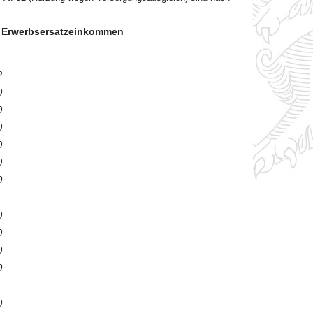
d Erwerbsersatzeinkommen
2
0
0
0
0
0
0
0
0
0
0
0