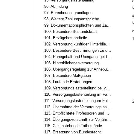
95. Versorgungslastenteilung
R
96. Abfindung
97. Berechnungsgrundlagen
M
98. Weitere Zahlungsansprüche
W
99. Dokumentationspflichten und Zahlungsmodalitäten
100. Besondere Bestandskraft
101. Bezügebestandteile
1
102. Versorgung künftiger Hinterbliebener, Versorgungsausgleich
103. Besondere Bestimmungen zu den ruhegehaltfähigen Bezügen, zur ruhegehaltfähigen Dienstzeit und zum Ruhegehalt
104. Ruhegehalt und Übergangsgeld auf Grund von Übergangsregelungen im Besoldungsrecht
105. Hinterbliebenenversorgung
106. Übergangsregelung zur Anhebung der Altersgrenzen
107. Besondere Maßgaben
108. Laufende Erstattungen
109. Versorgungslastenteilung bei vergangenen Dienstherrenwechseln ohne laufende Erstattung
110. Versorgungslastenteilung im Fall eines zusätzlichen Dienstherrenwechsels nach Art. 95
111. Versorgungslastenteilung im Fall eines zusätzlichen Dienstherrenwechsels nach dem Versorgungslastenteilungs-Staatsvertrag
2
112. Übernahme der Versorgungslasten in Altfällen
113. Entpflichtete Professoren und Professorinnen, Hochschulleistungsbezüge
114. Übergangsvorschrift zur Verjährung
115. Gleichstehende Tatbestände
117. Ersetzung von Bundesrecht