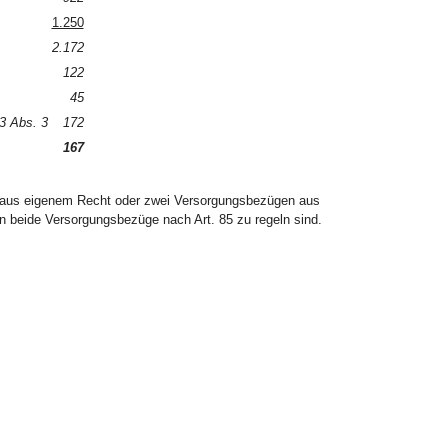
1.250
2.172
122
45
3 Abs. 3
172
167
 aus eigenem Recht oder zwei Versorgungsbezügen aus
ion beide Versorgungsbezüge nach Art. 85 zu regeln sind.