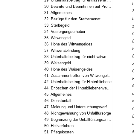
29. Unterhaltsbeitrag für entlassene Beamte und Beamtinnen
H
30. Beamte und Beamtinnen auf Probe und auf Zeit in leitender Funktion
31. Allgemeines
b
32. Bezüge für den Sterbemonat
33. Sterbegeld
z
34. Versorgungsurheber
35. Witwengeld
36. Höhe des Witwengeldes
E
37. Witwenabfindung
E
38. Unterhaltsbeitrag für nicht witwengeldberechtigte Witwer oder Witwen
39. Waisengeld
40. Höhe des Waisengeldes
G
41. Zusammentreffen von Witwengeld, Waisengeld und Unterhaltsbeiträgen
R
42. Unterhaltsbeitrag für Hinterbliebene
f
44. Erlöschen der Hinterbliebenenversorgung
d
45. Allgemeines
46. Dienstunfall
m
47. Meldung und Untersuchungsverfahren
48. Nichtgewährung von Unfallfürsorge
49. Begrenzung der Unfallfürsorgeansprüche
a
50. Heilverfahren
a
51. Pflegekosten