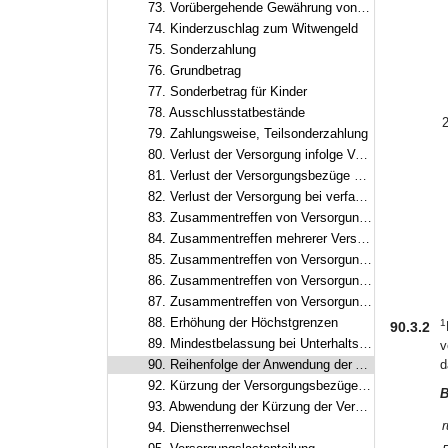
73. Vorübergehende Gewährung von Zuschlägen
74. Kinderzuschlag zum Witwengeld
75. Sonderzahlung
76. Grundbetrag
77. Sonderbetrag für Kinder
78. Ausschlusstatbestände
2
79. Zahlungsweise, Teilsonderzahlung
80. Verlust der Versorgung infolge Verurteilung
81. Verlust der Versorgungsbezüge bei Ablehnung einer erneuten Berufung
82. Verlust der Versorgung bei verfassungsfeindlicher Betätigung
83. Zusammentreffen von Versorgungsbezügen mit Erwerbs- und Erwerbsersatzeinkommen
84. Zusammentreffen mehrerer Versorgungsbezüge
85. Zusammentreffen von Versorgungsbezügen mit Renten
86. Zusammentreffen von Versorgungsbezügen mit Versorgung aus zwischenstaatlicher und überstaatlicher Verwendung
87. Zusammentreffen von Versorgungsbezügen mit Entschädigung oder Versorgungsbezügen nach dem Abgeordnetenstatut des Europäischen Parlaments
88. Erhöhung der Höchstgrenzen
1
90.3.2
89. Mindestbelassung bei Unterhaltsbeitrag nach Art. 55
v
90. Reihenfolge der Anwendung der Anrechnungs-, Kürzungs- und Ruhensvorschriften
d
92. Kürzung der Versorgungsbezüge wegen Versorgungsausgleich
B
93. Abwendung der Kürzung der Versorgungsbezüge
r
94. Dienstherrenwechsel