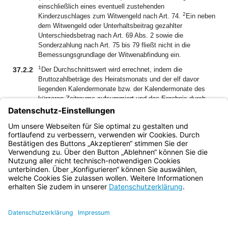
einschließlich eines eventuell zustehenden
2
Kinderzuschlages zum Witwengeld nach Art. 74.
Ein neben
dem Witwengeld oder Unterhaltsbeitrag gezahlter
Unterschiedsbetrag nach Art. 69 Abs. 2 sowie die
Sonderzahlung nach Art. 75 bis 79 fließt nicht in die
Bemessungsgrundlage der Witwenabfindung ein.
1
37.2.2
Der Durchschnittswert wird errechnet, indem die
Bruttozahlbeträge des Heiratsmonats und der elf davor
liegenden Kalendermonate bzw. der Kalendermonate des
kürzeren Zeitraums aufsummiert und das Ergebnis durch
zwölf bzw. die Anzahl der Kalendermonate des kürzeren
2
Zeitraums dividiert wird.
Der Abfindungsbetrag beträgt das
Vierundzwanzigfache des Durchschnittswerts und ist in
einer Summe zu zahlen.
Bayern.de
BayernPortal
Datenschutz
Impressum