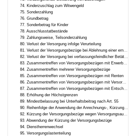
74. Kinderzuschlag zum Witwengeld
75. Sonderzahlung
76. Grundbetrag
77. Sonderbetrag für Kinder
78. Ausschlusstatbestände
79. Zahlungsweise, Teilsonderzahlung
80. Verlust der Versorgung infolge Verurteilung
81. Verlust der Versorgungsbezüge bei Ablehnung einer erneuten Berufung
82. Verlust der Versorgung bei verfassungsfeindlicher Betätigung
83. Zusammentreffen von Versorgungsbezügen mit Erwerbs- und Erwerbsersatzeinkommen
84. Zusammentreffen mehrerer Versorgungsbezüge
85. Zusammentreffen von Versorgungsbezügen mit Renten
86. Zusammentreffen von Versorgungsbezügen mit Versorgung aus zwischenstaatlicher und überstaatlicher Verwendung
87. Zusammentreffen von Versorgungsbezügen mit Entschädigung oder Versorgungsbezügen nach dem Abgeordnetenstatut des Europäischen Parlaments
88. Erhöhung der Höchstgrenzen
89. Mindestbelassung bei Unterhaltsbeitrag nach Art. 55
90. Reihenfolge der Anwendung der Anrechnungs-, Kürzungs- und Ruhensvorschriften
92. Kürzung der Versorgungsbezüge wegen Versorgungsausgleich
93. Abwendung der Kürzung der Versorgungsbezüge
94. Dienstherrenwechsel
95. Versorgungslastenteilung