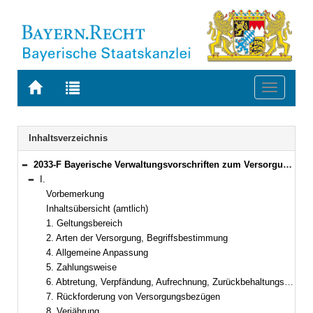
Zur
Zur
Toggle
Startseite
Trefferliste
navigati
von
der
BAYERN.RECHT
letzten
Navigation
Inhaltsverzeichnis
Suche
2033-F Bayerische Verwaltungsvorschriften zum Versorgungsrecht (BayVV-Versorgung) Bekanntmachung des Bayerischen Staatsministeriums der Finanzen vom 20. September 2012, Az. 24 - P 1601 - 043 - 38 950/11 (FMBl. S. 394)
Bereich reduzieren
I.
Bereich reduzieren
Vorbemerkung
Inhaltsübersicht (amtlich)
1. Geltungsbereich
2. Arten der Versorgung, Begriffsbestimmung
4. Allgemeine Anpassung
5. Zahlungsweise
6. Abtretung, Verpfändung, Aufrechnung, Zurückbehaltungsrecht
7. Rückforderung von Versorgungsbezügen
8. Verjährung