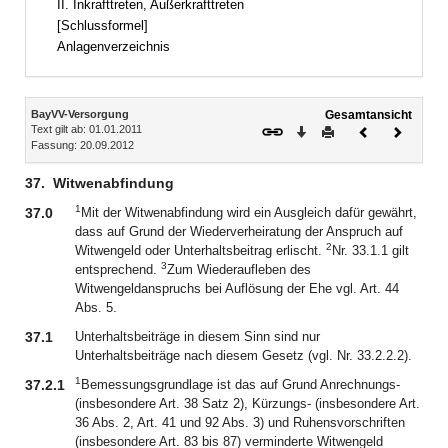
II. Inkrafttreten, Außerkrafttreten
[Schlussformel]
Anlagenverzeichnis
Inhalt
BayVV-Versorgung
Gesamtansicht
Text gilt ab: 01.01.2011
Download
Drucken
Vorheriges
Nächste
Fassung: 20.09.2012
Dokument
Dokume
37.
Witwenabfindung
1
37.0
Mit der Witwenabfindung wird ein Ausgleich dafür gewährt,
dass auf Grund der Wiederverheiratung der Anspruch auf
2
Witwengeld oder Unterhaltsbeitrag erlischt.
Nr. 33.1.1 gilt
3
entsprechend.
Zum Wiederaufleben des
Witwengeldanspruchs bei Auflösung der Ehe vgl. Art. 44
Abs. 5.
37.1
Unterhaltsbeiträge in diesem Sinn sind nur
Unterhaltsbeiträge nach diesem Gesetz (vgl. Nr. 33.2.2.2).
1
37.2.1
Bemessungsgrundlage ist das auf Grund Anrechnungs-
(insbesondere Art. 38 Satz 2), Kürzungs- (insbesondere Art.
36 Abs. 2, Art. 41 und 92 Abs. 3) und Ruhensvorschriften
(insbesondere Art. 83 bis 87) verminderte Witwengeld