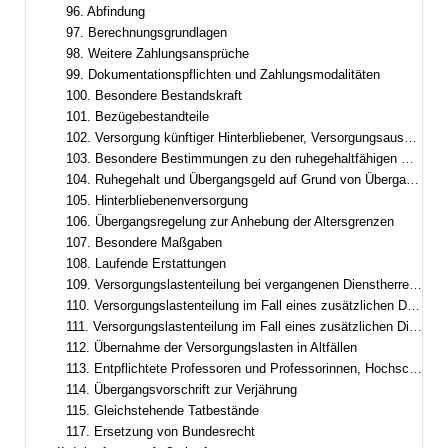
96. Abfindung
97. Berechnungsgrundlagen
98. Weitere Zahlungsansprüche
99. Dokumentationspflichten und Zahlungsmodalitäten
100. Besondere Bestandskraft
101. Bezügebestandteile
102. Versorgung künftiger Hinterbliebener, Versorgungsausgleich
103. Besondere Bestimmungen zu den ruhegehaltfähigen Bezügen, zur ruhegehaltfähigen Dienstzeit und zum Ruhegehalt
104. Ruhegehalt und Übergangsgeld auf Grund von Übergangsregelungen im Besoldungsrecht
105. Hinterbliebenenversorgung
106. Übergangsregelung zur Anhebung der Altersgrenzen
107. Besondere Maßgaben
108. Laufende Erstattungen
109. Versorgungslastenteilung bei vergangenen Dienstherrenwechseln ohne laufende Erstattung
110. Versorgungslastenteilung im Fall eines zusätzlichen Dienstherrenwechsels nach Art. 95
111. Versorgungslastenteilung im Fall eines zusätzlichen Dienstherrenwechsels nach dem Versorgungslastenteilungs-Staatsvertrag
112. Übernahme der Versorgungslasten in Altfällen
113. Entpflichtete Professoren und Professorinnen, Hochschulleistungsbezüge
114. Übergangsvorschrift zur Verjährung
115. Gleichstehende Tatbestände
117. Ersetzung von Bundesrecht