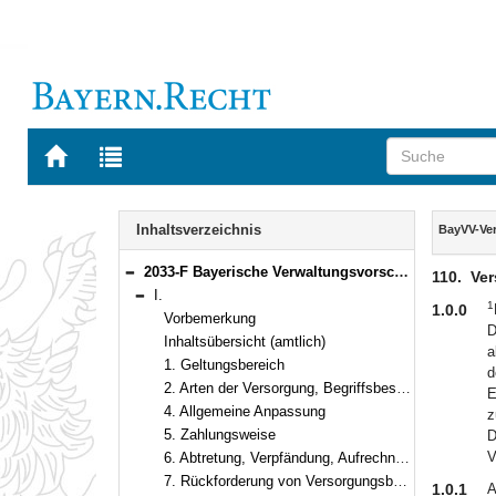
Zur
Zur
Startseite
Trefferliste
von
der
Navigation
BAYERN.RECHT
letzten
Inhalt
Inhaltsverzeichnis
BayVV-Ve
Suche
2033-F Bayerische Verwaltungsvorschriften zum Versorgungsrecht (BayVV-Versorgung) Bekanntmachung des Bayerischen Staatsministeriums der Finanzen vom 20. September 2012, Az. 24 - P 1601 - 043 - 38 950/11 (FMBl. S. 394)
110.
Ver
Bereich reduzieren
I.
1
Bereich reduzieren
1.0.0
Vorbemerkung
D
Inhaltsübersicht (amtlich)
a
1. Geltungsbereich
d
2. Arten der Versorgung, Begriffsbestimmung
E
4. Allgemeine Anpassung
z
5. Zahlungsweise
D
V
6. Abtretung, Verpfändung, Aufrechnung, Zurückbehaltungsrecht
7. Rückforderung von Versorgungsbezügen
1.0.1
A