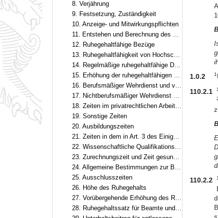
8. Verjährung
A
9. Festsetzung, Zuständigkeit
1
10. Anzeige- und Mitwirkungspflichten
B
11. Entstehen und Berechnung des Ruhegehalts
I
12. Ruhegehaltfähige Bezüge
g
13. Ruhegehaltfähigkeit von Hochschulleistungsbezügen
i
14. Regelmäßige ruhegehaltfähige Dienstzeit
15. Erhöhung der ruhegehaltfähigen Dienstzeit
1
1.0.2
16. Berufsmäßiger Wehrdienst und vergleichbare Zeiten
110.2.1
17. Nichtberufsmäßiger Wehrdienst und vergleichbare Zeiten
18. Zeiten im privatrechtlichen Arbeitsverhältnis im öffentlichen Dienst
z
19. Sonstige Zeiten
B
20. Ausbildungszeiten
21. Zeiten in dem in Art. 3 des Einigungsvertrags genannten Gebiet
E
22. Wissenschaftliche Qualifikationszeiten
D
g
23. Zurechnungszeit und Zeit gesundheitsschädigender Verwendung
d
24. Allgemeine Bestimmungen zur Berücksichtigung von Dienstzeiten
25. Ausschlusszeiten
110.2.2
26. Höhe des Ruhegehalts
27. Vorübergehende Erhöhung des Ruhegehaltssatzes
d
B
28. Ruhegehaltssatz für Beamte und Beamtinnen auf Zeit
s