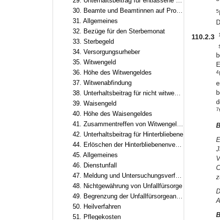
29. Unterhaltsbeitrag für entlassene Beamte und Beamtinnen
30. Beamte und Beamtinnen auf Probe und auf Zeit in leitender Funktion
5
31. Allgemeines
D
32. Bezüge für den Sterbemonat
110.2.3
33. Sterbegeld
34. Versorgungsurheber
b
35. Witwengeld
E
36. Höhe des Witwengeldes
4
37. Witwenabfindung
e
b
38. Unterhaltsbeitrag für nicht witwengeldberechtigte Witwer oder Witwen
d
39. Waisengeld
7
40. Höhe des Waisengeldes
41. Zusammentreffen von Witwengeld, Waisengeld und Unterhaltsbeiträgen
B
42. Unterhaltsbeitrag für Hinterbliebene
E
44. Erlöschen der Hinterbliebenenversorgung
J
45. Allgemeines
V
46. Dienstunfall
C
47. Meldung und Untersuchungsverfahren
z
48. Nichtgewährung von Unfallfürsorge
D
49. Begrenzung der Unfallfürsorgeansprüche
A
50. Heilverfahren
B
51. Pflegekosten