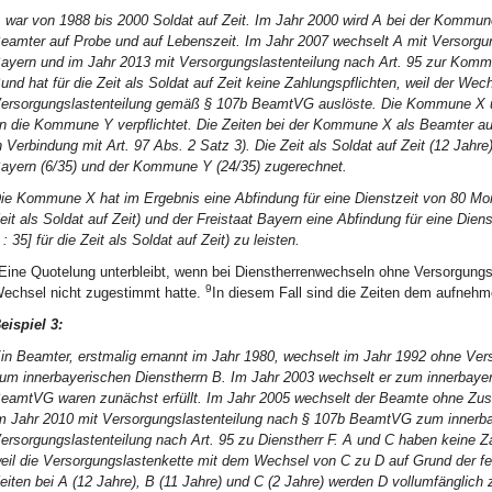
 war von 1988 bis 2000 Soldat auf Zeit. Im Jahr 2000 wird A bei der Kommun
eamter auf Probe und auf Lebenszeit. Im Jahr 2007 wechselt A mit Versorg
ayern und im Jahr 2013 mit Versorgungslastenteilung nach Art. 95 zur Kommun
und hat für die Zeit als Soldat auf Zeit keine Zahlungspflichten, weil der Wec
ersorgungslastenteilung gemäß § 107b BeamtVG auslöste. Die Kommune X un
n die Kommune Y verpflichtet. Die Zeiten bei der Kommune X als Beamter auf 
n Verbindung mit Art. 97 Abs. 2 Satz 3). Die Zeit als Soldat auf Zeit (12 Jahr
ayern (6/35) und der Kommune Y (24/35) zugerechnet.
ie Kommune X hat im Ergebnis eine Abfindung für eine Dienstzeit von 80 Monat
eit als Soldat auf Zeit) und der Freistaat Bayern eine Abfindung für eine Die
 : 35] für die Zeit als Soldat auf Zeit) zu leisten.
Eine Quotelung unterbleibt, wenn bei Dienstherrenwechseln ohne Versorgung
9
echsel nicht zugestimmt hatte.
In diesem Fall sind die Zeiten dem aufnehm
eispiel 3:
in Beamter, erstmalig ernannt im Jahr 1980, wechselt im Jahr 1992 ohne Ver
um innerbayerischen Dienstherrn B. Im Jahr 2003 wechselt er zum innerbaye
eamtVG waren zunächst erfüllt. Im Jahr 2005 wechselt der Beamte ohne Zu
m Jahr 2010 mit Versorgungslastenteilung nach § 107b BeamtVG zum innerbay
ersorgungslastenteilung nach Art. 95 zu Dienstherr F. A und C haben keine Za
eil die Versorgungslastenkette mit dem Wechsel von C zu D auf Grund der 
eiten bei A (12 Jahre), B (11 Jahre) und C (2 Jahre) werden D vollumfänglich