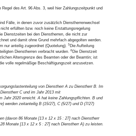
 Regel des Art. 96 Abs. 3, weil hier Zahlungszeitpunkt und
ind Fälle, in denen zuvor zusätzlich Dienstherrenwechsel
nicht erfüllten bzw. noch keine Erstattungsregelung
e Dienstzeiten bei den Dienstherren, die nicht zur
rechnet und damit ohne Grund mehrfach abgegolten werden.
5
n nur anteilig zugeordnet (Quotelung).
Die Aufteilung
6
eteiligten Dienstherren verbracht wurden.
Die Dienstzeit
zlichen Altersgrenze des Beamten oder der Beamtin; ist
 die volle regelmäßige Beschäftigungszeit anzusetzen.
orgungslastenteilung von Dienstherr A zu Dienstherr B. Im
Dienstherr C und im Jahr 2013 mit
m Jahr 2020 erreicht. A hat keine Zahlungspflichten. B und
e) werden zeitanteilig B (15/27), C (5/27) und D (7/27)
ten (davon 86 Monate [13 x 12 x 15 : 27] nach Dienstherr
28 Monate [13 x 12 x 5 : 27] nach Dienstherr A) zu leisten.