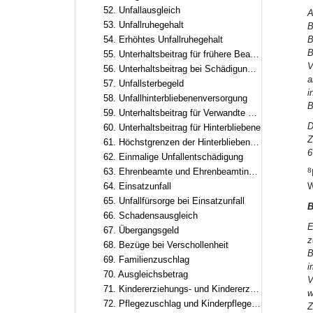
52. Unfallausgleich
A
53. Unfallruhegehalt
B
54. Erhöhtes Unfallruhegehalt
B
B
55. Unterhaltsbeitrag für frühere Beamte und Beamtinnen sowie frühere Ruhestandsbeamte und Ruhestandsbeamtinnen
V
56. Unterhaltsbeitrag bei Schädigung eines ungeborenen Kindes
a
57. Unfallsterbegeld
i
58. Unfallhinterbliebenenversorgung
B
59. Unterhaltsbeitrag für Verwandte der aufsteigenden Linie
D
60. Unterhaltsbeitrag für Hinterbliebene
Z
61. Höchstgrenzen der Hinterbliebenenversorgung
6
62. Einmalige Unfallentschädigung
63. Ehrenbeamte und Ehrenbeamtinnen
8
64. Einsatzunfall
W
65. Unfallfürsorge bei Einsatzunfall
B
66. Schadensausgleich
E
67. Übergangsgeld
z
68. Bezüge bei Verschollenheit
B
69. Familienzuschlag
i
70. Ausgleichsbetrag
V
71. Kindererziehungs- und Kindererziehungsergänzungszuschlag
w
72. Pflegezuschlag und Kinderpflegeergänzungszuschlag
Z