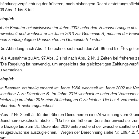
bfindungsverpflichtung der früheren, nach bisherigem Recht erstattungspflichti
09 Abs. 1 bis 3 tritt.
eispiel:
st ein Beamter beispielsweise im Jahre 2007 unter den Voraussetzungen d
ewechselt und wechselt er im Jahre 2013 zur Gemeinde B, müssen der Freista
hnen zurückgelegten Dienstzeiten an Gemeinde B leisten.
2
Die Abfindung nach Abs. 1 berechnet sich nach den Art. 96 und 97.
Es gelte
1
Als Ausnahme zu Art. 97 Abs. 2 sind nach Abs. 2 Nr. 1 Zeiten bei früheren za
2
Die Regelung ist notwendig, um angesichts der gleichzeitigen Zahlungsverpf
u vermeiden.
eispiel:
in Beamter, erstmalig ernannt im Jahre 1984, wechselt im Jahre 2002 mit V
ienstherr A zu Dienstherr B. Im Jahre 2015 wechselt er unter den Vorausset
leichzeitig im Jahre 2015 eine Abfindung an C zu leisten. Die bei A verbrach
aher dem B nicht zugerechnet.
1
Abs. 2 Nr. 2 enthält für die früheren Dienstherren eine Abweichung vom Grund
2
Dienstherrenwechsels abstellt.
Da hier die früheren Dienstherrenwechsel zum 
ie Bezüge bis zum 31. Dezember 2010 entsprechend der zwischenzeitlichen 
3
4
ezügezuwächse auszugleichen.
Wegen der Berechnung siehe Nr. 109.4.2.
tatt.