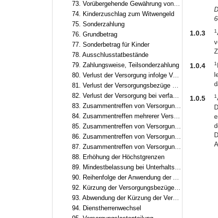
73. Vorübergehende Gewährung von Zuschlägen
D
74. Kinderzuschlag zum Witwengeld
6
75. Sonderzahlung
1
1.0.3
76. Grundbetrag
v
77. Sonderbetrag für Kinder
Z
78. Ausschlusstatbestände
1
79. Zahlungsweise, Teilsonderzahlung
1.0.4
l
80. Verlust der Versorgung infolge Verurteilung
d
81. Verlust der Versorgungsbezüge bei Ablehnung einer erneuten Berufung
82. Verlust der Versorgung bei verfassungsfeindlicher Betätigung
1
1.0.5
83. Zusammentreffen von Versorgungsbezügen mit Erwerbs- und Erwerbsersatzeinkommen
D
84. Zusammentreffen mehrerer Versorgungsbezüge
e
d
85. Zusammentreffen von Versorgungsbezügen mit Renten
D
86. Zusammentreffen von Versorgungsbezügen mit Versorgung aus zwischenstaatlicher und überstaatlicher Verwendung
A
87. Zusammentreffen von Versorgungsbezügen mit Entschädigung oder Versorgungsbezügen nach dem Abgeordnetenstatut des Europäischen Parlaments
88. Erhöhung der Höchstgrenzen
89. Mindestbelassung bei Unterhaltsbeitrag nach Art. 55
90. Reihenfolge der Anwendung der Anrechnungs-, Kürzungs- und Ruhensvorschriften
92. Kürzung der Versorgungsbezüge wegen Versorgungsausgleich
93. Abwendung der Kürzung der Versorgungsbezüge
94. Dienstherrenwechsel