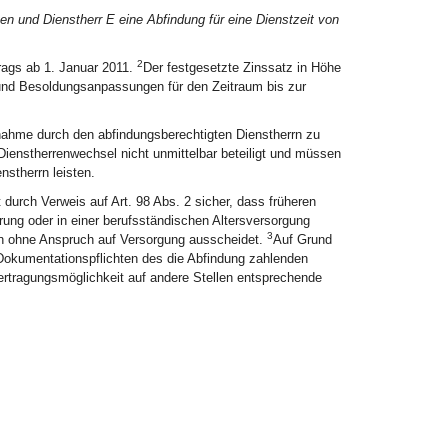
en und Dienstherr E eine Abfindung für eine Dienstzeit von
2
rags ab 1. Januar 2011.
Der festgesetzte Zinssatz in Höhe
n und Besoldungsanpassungen für den Zeitraum bis zur
nahme durch den abfindungsberechtigten Dienstherrn zu
Dienstherrenwechsel nicht unmittelbar beteiligt und müssen
stherrn leisten.
t durch Verweis auf Art. 98 Abs. 2 sicher, dass früheren
ung oder in einer berufsständischen Altersversorgung
3
n ohne Anspruch auf Versorgung ausscheidet.
Auf Grund
 Dokumentationspflichten des die Abfindung zahlenden
rtragungsmöglichkeit auf andere Stellen entsprechende