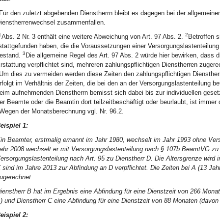
Für den zuletzt abgebenden Dienstherrn bleibt es dagegen bei der allgemeinen
ienstherrenwechsel zusammenfallen.
1
2
Abs. 2 Nr. 3 enthält eine weitere Abweichung von Art. 97 Abs. 2.
Betroffen s
stattgefunden haben, die die Voraussetzungen einer Versorgungslastenteilung 
3
estand.
Die allgemeine Regel des Art. 97 Abs. 2 würde hier bewirken, dass di
rstattung verpflichtet sind, mehreren zahlungspflichtigen Dienstherren zuge
Um dies zu vermeiden werden diese Zeiten den zahlungspflichtigen Dienstherr
rfolgt im Verhältnis der Zeiten, die bei den an der Versorgungslastenteilung b
eim aufnehmenden Dienstherrn bemisst sich dabei bis zur individuellen geset
er Beamte oder die Beamtin dort teilzeitbeschäftigt oder beurlaubt, ist immer
Wegen der Monatsberechnung vgl. Nr. 96.2.
eispiel 1:
in Beamter, erstmalig ernannt im Jahr 1980, wechselt im Jahr 1993 ohne Vers
ahr 2008 wechselt er mit Versorgungslastenteilung nach § 107b BeamtVG zu 
ersorgungslastenteilung nach Art. 95 zu Dienstherr D. Die Altersgrenze wird i
 sind im Jahre 2013 zur Abfindung an D verpflichtet. Die Zeiten bei A (13 Jahr
ugerechnet.
ienstherr B hat im Ergebnis eine Abfindung für eine Dienstzeit von 266 Mona
) und Dienstherr C eine Abfindung für eine Dienstzeit von 88 Monaten (davon 
eispiel 2: