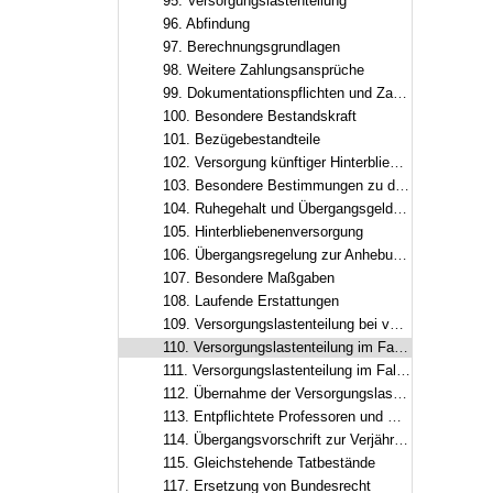
95. Versorgungslastenteilung
96. Abfindung
97. Berechnungsgrundlagen
98. Weitere Zahlungsansprüche
99. Dokumentationspflichten und Zahlungsmodalitäten
100. Besondere Bestandskraft
101. Bezügebestandteile
102. Versorgung künftiger Hinterbliebener, Versorgungsausgleich
103. Besondere Bestimmungen zu den ruhegehaltfähigen Bezügen, zur ruhegehaltfähigen Dienstzeit und zum Ruhegehalt
104. Ruhegehalt und Übergangsgeld auf Grund von Übergangsregelungen im Besoldungsrecht
105. Hinterbliebenenversorgung
106. Übergangsregelung zur Anhebung der Altersgrenzen
107. Besondere Maßgaben
108. Laufende Erstattungen
109. Versorgungslastenteilung bei vergangenen Dienstherrenwechseln ohne laufende Erstattung
110. Versorgungslastenteilung im Fall eines zusätzlichen Dienstherrenwechsels nach Art. 95
111. Versorgungslastenteilung im Fall eines zusätzlichen Dienstherrenwechsels nach dem Versorgungslastenteilungs-Staatsvertrag
112. Übernahme der Versorgungslasten in Altfällen
113. Entpflichtete Professoren und Professorinnen, Hochschulleistungsbezüge
114. Übergangsvorschrift zur Verjährung
115. Gleichstehende Tatbestände
117. Ersetzung von Bundesrecht