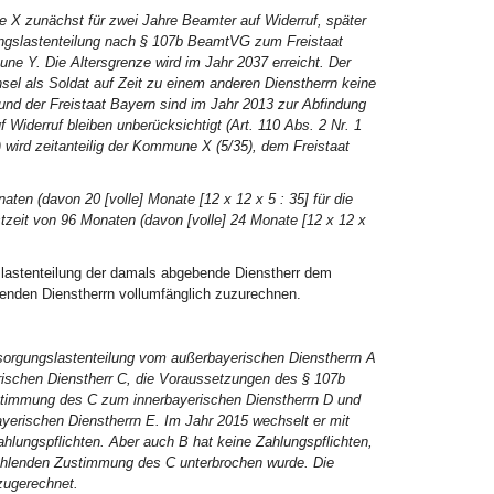
e X zunächst für zwei Jahre Beamter auf Widerruf, später
ungslastenteilung nach § 107b BeamtVG zum Freistaat
e Y. Die Altersgrenze wird im Jahr 2037 erreicht. Der
hsel als Soldat auf Zeit zu einem anderen Dienstherrn keine
d der Freistaat Bayern sind im Jahr 2013 zur Abfindung
Widerruf bleiben unberücksichtigt (Art. 110 Abs. 2 Nr. 1
e) wird zeitanteilig der Kommune X (5/35), dem Freistaat
en (davon 20 [volle] Monate [12 x 12 x 5 : 35] für die
nstzeit von 96 Monaten (davon [volle] 24 Monate [12 x 12 x
slastenteilung der damals abgebende Dienstherr dem
enden Dienstherrn vollumfänglich zuzurechnen.
sorgungslastenteilung vom außerbayerischen Dienstherrn A
rischen Dienstherr C, die Voraussetzungen des § 107b
stimmung des C zum innerbayerischen Dienstherrn D und
erischen Dienstherrn E. Im Jahr 2015 wechselt er mit
hlungspflichten. Aber auch B hat keine Zahlungspflichten,
fehlenden Zustimmung des C unterbrochen wurde. Die
 zugerechnet.