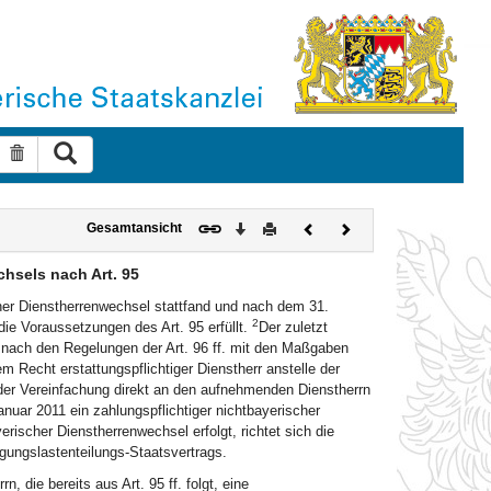
Suche ausführen
Suche zurücksetzen
Download
Drucken
Vorheriges
Nächstes
Gesamtansicht
Dokument
Dokument
hsels nach Art. 95
scher Dienstherrenwechsel stattfand und nach dem 31.
2
die Voraussetzungen des Art. 95 erfüllt.
Der zuletzt
nach den Regelungen der Art. 96 ff. mit den Maßgaben
 Recht erstattungspflichtiger Dienstherr anstelle der
 der Vereinfachung direkt an den aufnehmenden Dienstherrn
nuar 2011 ein zahlungspflichtiger nichtbayerischer
rischer Dienstherrenwechsel erfolgt, richtet sich die
rgungslastenteilungs-Staatsvertrags.
 die bereits aus Art. 95 ff. folgt, eine