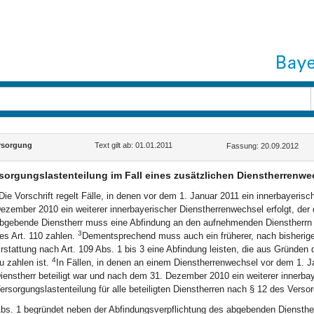
rsorgung
Text gilt ab: 01.01.2011
Fassung: 20.09.2012
sorgungslastenteilung im Fall eines zusätzlichen Dienstherrenwec
Die Vorschrift regelt Fälle, in denen vor dem 1. Januar 2011 ein innerbayeri
ezember 2010 ein weiterer innerbayerischer Dienstherrenwechsel erfolgt, der 
bgebende Dienstherr muss eine Abfindung an den aufnehmenden Dienstherrn 
3
es Art. 110 zahlen.
Dementsprechend muss auch ein früherer, nach bisherigem
rstattung nach Art. 109 Abs. 1 bis 3 eine Abfindung leisten, die aus Gründen
4
u zahlen ist.
In Fällen, in denen an einem Dienstherrenwechsel vor dem 1. Ja
ienstherr beteiligt war und nach dem 31. Dezember 2010 ein weiterer innerbaye
ersorgungslastenteilung für alle beteiligten Dienstherren nach § 12 des Verso
bs. 1 begründet neben der Abfindungsverpflichtung des abgebenden Dienstherrn,