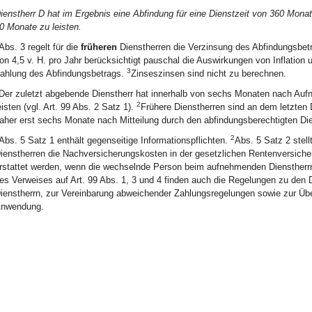
ienstherr D hat im Ergebnis eine Abfindung für eine Dienstzeit von 360 Monat
0 Monate zu leisten.
Abs. 3 regelt für die
früheren
Dienstherren die Verzinsung des Abfindungsbet
on 4,5 v. H. pro Jahr berücksichtigt pauschal die Auswirkungen von Inflatio
3
ahlung des Abfindungsbetrags.
Zinseszinsen sind nicht zu berechnen.
Der zuletzt abgebende Dienstherr hat innerhalb von sechs Monaten nach Auf
2
eisten (vgl. Art. 99 Abs. 2 Satz 1).
Frühere Dienstherren sind an dem letzten 
aher erst sechs Monate nach Mitteilung durch den abfindungsberechtigten Dien
2
Abs. 5 Satz 1 enthält gegenseitige Informationspflichten.
Abs. 5 Satz 2 stell
ienstherren die Nachversicherungskosten in der gesetzlichen Rentenversicher
rstattet werden, wenn die wechselnde Person beim aufnehmenden Dienstherr
es Verweises auf Art. 99 Abs. 1, 3 und 4 finden auch die Regelungen zu den
ienstherrn, zur Vereinbarung abweichender Zahlungsregelungen sowie zur Übe
nwendung.