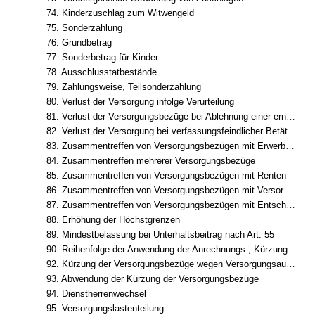
74. Kinderzuschlag zum Witwengeld
75. Sonderzahlung
76. Grundbetrag
77. Sonderbetrag für Kinder
78. Ausschlusstatbestände
79. Zahlungsweise, Teilsonderzahlung
80. Verlust der Versorgung infolge Verurteilung
81. Verlust der Versorgungsbezüge bei Ablehnung einer erneuten Berufung
82. Verlust der Versorgung bei verfassungsfeindlicher Betätigung
83. Zusammentreffen von Versorgungsbezügen mit Erwerbs- und Erwerbsersatzeinkommen
84. Zusammentreffen mehrerer Versorgungsbezüge
85. Zusammentreffen von Versorgungsbezügen mit Renten
86. Zusammentreffen von Versorgungsbezügen mit Versorgung aus zwischenstaatlicher und überstaatlicher Verwendung
87. Zusammentreffen von Versorgungsbezügen mit Entschädigung oder Versorgungsbezügen nach dem Abgeordnetenstatut des Europäischen Parlaments
88. Erhöhung der Höchstgrenzen
89. Mindestbelassung bei Unterhaltsbeitrag nach Art. 55
90. Reihenfolge der Anwendung der Anrechnungs-, Kürzungs- und Ruhensvorschriften
92. Kürzung der Versorgungsbezüge wegen Versorgungsausgleich
93. Abwendung der Kürzung der Versorgungsbezüge
94. Dienstherrenwechsel
95. Versorgungslastenteilung