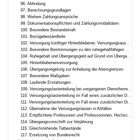
96. Abfindung
97. Berechnungsgrundlagen
98. Weitere Zahlungsansprüche
99. Dokumentationspflichten und Zahlungsmodalitäten
100. Besondere Bestandskraft
101. Bezügebestandteile
102. Versorgung künftiger Hinterbliebener, Versorgungsausgleich
103. Besondere Bestimmungen zu den ruhegehaltfähigen Bezügen, zur ruhegehaltfähigen Dienstzeit und zum Ruhegehalt
104. Ruhegehalt und Übergangsgeld auf Grund von Übergangsregelungen im Besoldungsrecht
105. Hinterbliebenenversorgung
106. Übergangsregelung zur Anhebung der Altersgrenzen
107. Besondere Maßgaben
108. Laufende Erstattungen
109. Versorgungslastenteilung bei vergangenen Dienstherrenwechseln ohne laufende Erstattung
110. Versorgungslastenteilung im Fall eines zusätzlichen Dienstherrenwechsels nach Art. 95
111. Versorgungslastenteilung im Fall eines zusätzlichen Dienstherrenwechsels nach dem Versorgungslastenteilungs-Staatsvertrag
112. Übernahme der Versorgungslasten in Altfällen
113. Entpflichtete Professoren und Professorinnen, Hochschulleistungsbezüge
114. Übergangsvorschrift zur Verjährung
115. Gleichstehende Tatbestände
117. Ersetzung von Bundesrecht