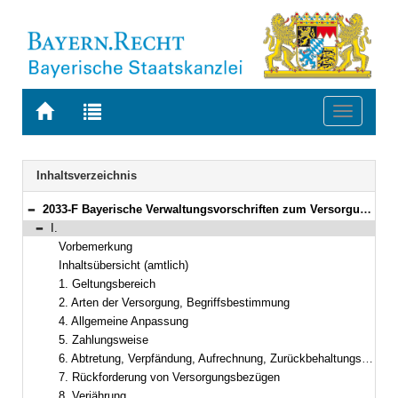
Zur
Zur
Toggle
Startseite
Trefferliste
navigati
von
der
BAYERN.RECHT
letzten
Navigation
Inhaltsverzeichnis
Suche
2033-F Bayerische Verwaltungsvorschriften zum Versorgungsrecht (BayVV-Versorgung) Bekanntmachung des Bayerischen Staatsministeriums der Finanzen vom 20. September 2012, Az. 24 - P 1601 - 043 - 38 950/11 (FMBl. S. 394)
Bereich reduzieren
I.
Bereich reduzieren
Vorbemerkung
Inhaltsübersicht (amtlich)
1. Geltungsbereich
2. Arten der Versorgung, Begriffsbestimmung
4. Allgemeine Anpassung
5. Zahlungsweise
6. Abtretung, Verpfändung, Aufrechnung, Zurückbehaltungsrecht
7. Rückforderung von Versorgungsbezügen
8. Verjährung