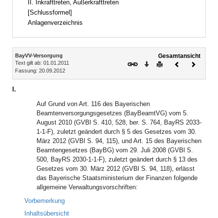
II. Inkrafttreten, Außerkrafttreten
[Schlussformel]
Anlagenverzeichnis
Inhalt
BayVV-Versorgung
Gesamtansicht
Text gilt ab: 01.01.2011
Download
Drucken
Vorheriges
Nächste
Fassung: 20.09.2012
Dokument
Dokume
I.
Auf Grund von Art. 116 des Bayerischen
Beamtenversorgungsgesetzes (BayBeamtVG) vom 5.
August 2010 (GVBl S. 410, 528, ber. S. 764, BayRS 2033-
1-1-F), zuletzt geändert durch § 5 des Gesetzes vom 30.
März 2012 (GVBl S. 94, 115), und Art. 15 des Bayerischen
Beamtengesetzes (BayBG) vom 29. Juli 2008 (GVBl S.
500, BayRS 2030-1-1-F), zuletzt geändert durch § 13 des
Gesetzes vom 30. März 2012 (GVBl S. 94, 118), erlässt
das Bayerische Staatsministerium der Finanzen folgende
allgemeine Verwaltungsvorschriften:
Vorbemerkung
Inhaltsübersicht