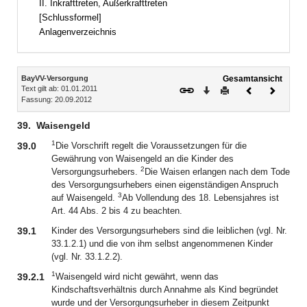
II. Inkrafttreten, Außerkrafttreten
[Schlussformel]
Anlagenverzeichnis
Inhalt
BayVV-Versorgung
Gesamtansicht
Text gilt ab: 01.01.2011
Download
Drucken
Vorheriges
Nächste
Fassung: 20.09.2012
Dokument
Dokume
39.
Waisengeld
1
39.0
Die Vorschrift regelt die Voraussetzungen für die
Gewährung von Waisengeld an die Kinder des
2
Versorgungsurhebers.
Die Waisen erlangen nach dem Tode
des Versorgungsurhebers einen eigenständigen Anspruch
3
auf Waisengeld.
Ab Vollendung des 18. Lebensjahres ist
Art. 44 Abs. 2 bis 4 zu beachten.
39.1
Kinder des Versorgungsurhebers sind die leiblichen (vgl. Nr.
33.1.2.1) und die von ihm selbst angenommenen Kinder
(vgl. Nr. 33.1.2.2).
1
39.2.1
Waisengeld wird nicht gewährt, wenn das
Kindschaftsverhältnis durch Annahme als Kind begründet
wurde und der Versorgungsurheber in diesem Zeitpunkt