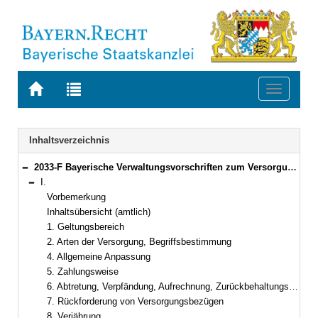
Zur
Zur
Toggle
Startseite
Trefferliste
navigati
von
der
BAYERN.RECHT
letzten
Navigation
Inhaltsverzeichnis
Suche
2033-F Bayerische Verwaltungsvorschriften zum Versorgungsrecht (BayVV-Versorgung) Bekanntmachung des Bayerischen Staatsministeriums der Finanzen vom 20. September 2012, Az. 24 - P 1601 - 043 - 38 950/11 (FMBl. S. 394)
Bereich reduzieren
I.
Bereich reduzieren
Vorbemerkung
Inhaltsübersicht (amtlich)
1. Geltungsbereich
2. Arten der Versorgung, Begriffsbestimmung
4. Allgemeine Anpassung
5. Zahlungsweise
6. Abtretung, Verpfändung, Aufrechnung, Zurückbehaltungsrecht
7. Rückforderung von Versorgungsbezügen
8. Verjährung