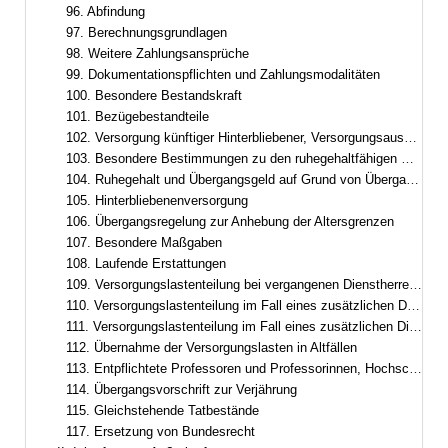
96. Abfindung
97. Berechnungsgrundlagen
98. Weitere Zahlungsansprüche
99. Dokumentationspflichten und Zahlungsmodalitäten
100. Besondere Bestandskraft
101. Bezügebestandteile
102. Versorgung künftiger Hinterbliebener, Versorgungsausgleich
103. Besondere Bestimmungen zu den ruhegehaltfähigen Bezügen, zur ruhegehaltfähigen Dienstzeit und zum Ruhegehalt
104. Ruhegehalt und Übergangsgeld auf Grund von Übergangsregelungen im Besoldungsrecht
105. Hinterbliebenenversorgung
106. Übergangsregelung zur Anhebung der Altersgrenzen
107. Besondere Maßgaben
108. Laufende Erstattungen
109. Versorgungslastenteilung bei vergangenen Dienstherrenwechseln ohne laufende Erstattung
110. Versorgungslastenteilung im Fall eines zusätzlichen Dienstherrenwechsels nach Art. 95
111. Versorgungslastenteilung im Fall eines zusätzlichen Dienstherrenwechsels nach dem Versorgungslastenteilungs-Staatsvertrag
112. Übernahme der Versorgungslasten in Altfällen
113. Entpflichtete Professoren und Professorinnen, Hochschulleistungsbezüge
114. Übergangsvorschrift zur Verjährung
115. Gleichstehende Tatbestände
117. Ersetzung von Bundesrecht