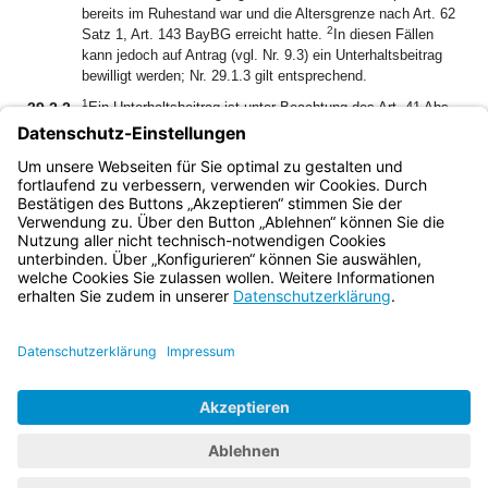
bereits im Ruhestand war und die Altersgrenze nach Art. 62
2
Satz 1, Art. 143 BayBG erreicht hatte.
In diesen Fällen
kann jedoch auf Antrag (vgl. Nr. 9.3) ein Unterhaltsbeitrag
bewilligt werden; Nr. 29.1.3 gilt entsprechend.
1
39.2.2
Ein Unterhaltsbeitrag ist unter Beachtung des Art. 41 Abs.
2
3 zu bewilligen.
Im Rahmen der Ermessensausübung ist
die Bedürftigkeit der Waise, insbesondere deren
3
wirtschaftliche Lage zu berücksichtigen.
Die Nrn. 29.1.5.3,
29.1.5.4 und 29.1.7. sind entsprechend anzuwenden.
Bayern.de
BayernPortal
Datenschutz
Impressum
Barrierefreiheit
Hilfe
Kontakt
Kontrastwechsel
Schriftgröße