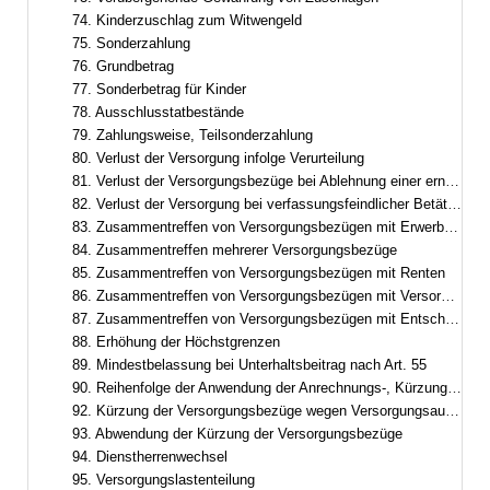
74. Kinderzuschlag zum Witwengeld
75. Sonderzahlung
76. Grundbetrag
77. Sonderbetrag für Kinder
78. Ausschlusstatbestände
79. Zahlungsweise, Teilsonderzahlung
80. Verlust der Versorgung infolge Verurteilung
81. Verlust der Versorgungsbezüge bei Ablehnung einer erneuten Berufung
82. Verlust der Versorgung bei verfassungsfeindlicher Betätigung
83. Zusammentreffen von Versorgungsbezügen mit Erwerbs- und Erwerbsersatzeinkommen
84. Zusammentreffen mehrerer Versorgungsbezüge
85. Zusammentreffen von Versorgungsbezügen mit Renten
86. Zusammentreffen von Versorgungsbezügen mit Versorgung aus zwischenstaatlicher und überstaatlicher Verwendung
87. Zusammentreffen von Versorgungsbezügen mit Entschädigung oder Versorgungsbezügen nach dem Abgeordnetenstatut des Europäischen Parlaments
88. Erhöhung der Höchstgrenzen
89. Mindestbelassung bei Unterhaltsbeitrag nach Art. 55
90. Reihenfolge der Anwendung der Anrechnungs-, Kürzungs- und Ruhensvorschriften
92. Kürzung der Versorgungsbezüge wegen Versorgungsausgleich
93. Abwendung der Kürzung der Versorgungsbezüge
94. Dienstherrenwechsel
95. Versorgungslastenteilung