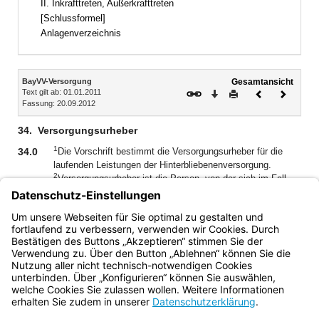
II. Inkrafttreten, Außerkrafttreten
[Schlussformel]
Anlagenverzeichnis
Inhalt
BayVV-Versorgung
Gesamtansicht
Text gilt ab: 01.01.2011
Download
Drucken
Vorheriges
Nächste
Fassung: 20.09.2012
Dokument
Dokume
34.
Versorgungsurheber
1
34.0
Die Vorschrift bestimmt die Versorgungsurheber für die
laufenden Leistungen der Hinterbliebenenversorgung.
2
Versorgungsurheber ist die Person, von der sich im Fall
ihres Versterbens Versorgungsansprüche für Hinterbliebene
3
ableiten.
Wegen der Versorgung der Hinterbliebenen von
emeritierten Professoren und Professorinnen vgl. Art. 113
Abs. 2 und 3.
Bayern.de
BayernPortal
Datenschutz