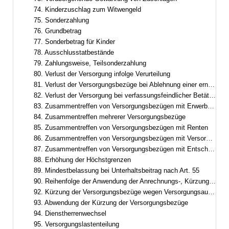
74. Kinderzuschlag zum Witwengeld
75. Sonderzahlung
76. Grundbetrag
77. Sonderbetrag für Kinder
78. Ausschlusstatbestände
79. Zahlungsweise, Teilsonderzahlung
80. Verlust der Versorgung infolge Verurteilung
81. Verlust der Versorgungsbezüge bei Ablehnung einer erneuten Berufung
82. Verlust der Versorgung bei verfassungsfeindlicher Betätigung
83. Zusammentreffen von Versorgungsbezügen mit Erwerbs- und Erwerbsersatzeinkommen
84. Zusammentreffen mehrerer Versorgungsbezüge
85. Zusammentreffen von Versorgungsbezügen mit Renten
86. Zusammentreffen von Versorgungsbezügen mit Versorgung aus zwischenstaatlicher und überstaatlicher Verwendung
87. Zusammentreffen von Versorgungsbezügen mit Entschädigung oder Versorgungsbezügen nach dem Abgeordnetenstatut des Europäischen Parlaments
88. Erhöhung der Höchstgrenzen
89. Mindestbelassung bei Unterhaltsbeitrag nach Art. 55
90. Reihenfolge der Anwendung der Anrechnungs-, Kürzungs- und Ruhensvorschriften
92. Kürzung der Versorgungsbezüge wegen Versorgungsausgleich
93. Abwendung der Kürzung der Versorgungsbezüge
94. Dienstherrenwechsel
95. Versorgungslastenteilung