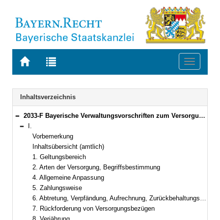
Zur
Zur
Toggle
Startseite
Trefferliste
navigati
von
der
BAYERN.RECHT
letzten
Navigation
Inhaltsverzeichnis
Suche
2033-F Bayerische Verwaltungsvorschriften zum Versorgungsrecht (BayVV-Versorgung) Bekanntmachung des Bayerischen Staatsministeriums der Finanzen vom 20. September 2012, Az. 24 - P 1601 - 043 - 38 950/11 (FMBl. S. 394)
Bereich reduzieren
I.
Bereich reduzieren
Vorbemerkung
Inhaltsübersicht (amtlich)
1. Geltungsbereich
2. Arten der Versorgung, Begriffsbestimmung
4. Allgemeine Anpassung
5. Zahlungsweise
6. Abtretung, Verpfändung, Aufrechnung, Zurückbehaltungsrecht
7. Rückforderung von Versorgungsbezügen
8. Verjährung