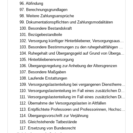
96. Abfindung
97. Berechnungsgrundlagen
98. Weitere Zahlungsansprüche
99. Dokumentationspflichten und Zahlungsmodalitäten
100. Besondere Bestandskraft
101. Bezügebestandteile
102. Versorgung künftiger Hinterbliebener, Versorgungsausgleich
103. Besondere Bestimmungen zu den ruhegehaltfähigen Bezügen, zur ruhegehaltfähigen Dienstzeit und zum Ruhegehalt
104. Ruhegehalt und Übergangsgeld auf Grund von Übergangsregelungen im Besoldungsrecht
105. Hinterbliebenenversorgung
106. Übergangsregelung zur Anhebung der Altersgrenzen
107. Besondere Maßgaben
108. Laufende Erstattungen
109. Versorgungslastenteilung bei vergangenen Dienstherrenwechseln ohne laufende Erstattung
110. Versorgungslastenteilung im Fall eines zusätzlichen Dienstherrenwechsels nach Art. 95
111. Versorgungslastenteilung im Fall eines zusätzlichen Dienstherrenwechsels nach dem Versorgungslastenteilungs-Staatsvertrag
112. Übernahme der Versorgungslasten in Altfällen
113. Entpflichtete Professoren und Professorinnen, Hochschulleistungsbezüge
114. Übergangsvorschrift zur Verjährung
115. Gleichstehende Tatbestände
117. Ersetzung von Bundesrecht