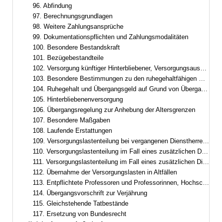
96. Abfindung
97. Berechnungsgrundlagen
98. Weitere Zahlungsansprüche
99. Dokumentationspflichten und Zahlungsmodalitäten
100. Besondere Bestandskraft
101. Bezügebestandteile
102. Versorgung künftiger Hinterbliebener, Versorgungsausgleich
103. Besondere Bestimmungen zu den ruhegehaltfähigen Bezügen, zur ruhegehaltfähigen Dienstzeit und zum Ruhegehalt
104. Ruhegehalt und Übergangsgeld auf Grund von Übergangsregelungen im Besoldungsrecht
105. Hinterbliebenenversorgung
106. Übergangsregelung zur Anhebung der Altersgrenzen
107. Besondere Maßgaben
108. Laufende Erstattungen
109. Versorgungslastenteilung bei vergangenen Dienstherrenwechseln ohne laufende Erstattung
110. Versorgungslastenteilung im Fall eines zusätzlichen Dienstherrenwechsels nach Art. 95
111. Versorgungslastenteilung im Fall eines zusätzlichen Dienstherrenwechsels nach dem Versorgungslastenteilungs-Staatsvertrag
112. Übernahme der Versorgungslasten in Altfällen
113. Entpflichtete Professoren und Professorinnen, Hochschulleistungsbezüge
114. Übergangsvorschrift zur Verjährung
115. Gleichstehende Tatbestände
117. Ersetzung von Bundesrecht