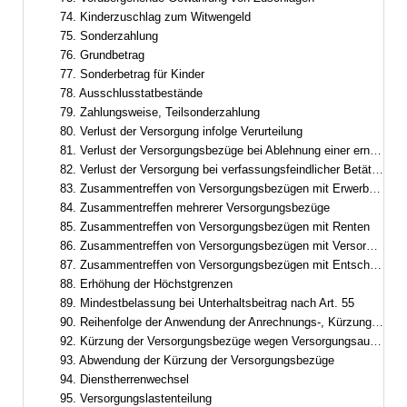
74. Kinderzuschlag zum Witwengeld
75. Sonderzahlung
76. Grundbetrag
77. Sonderbetrag für Kinder
78. Ausschlusstatbestände
79. Zahlungsweise, Teilsonderzahlung
80. Verlust der Versorgung infolge Verurteilung
81. Verlust der Versorgungsbezüge bei Ablehnung einer erneuten Berufung
82. Verlust der Versorgung bei verfassungsfeindlicher Betätigung
83. Zusammentreffen von Versorgungsbezügen mit Erwerbs- und Erwerbsersatzeinkommen
84. Zusammentreffen mehrerer Versorgungsbezüge
85. Zusammentreffen von Versorgungsbezügen mit Renten
86. Zusammentreffen von Versorgungsbezügen mit Versorgung aus zwischenstaatlicher und überstaatlicher Verwendung
87. Zusammentreffen von Versorgungsbezügen mit Entschädigung oder Versorgungsbezügen nach dem Abgeordnetenstatut des Europäischen Parlaments
88. Erhöhung der Höchstgrenzen
89. Mindestbelassung bei Unterhaltsbeitrag nach Art. 55
90. Reihenfolge der Anwendung der Anrechnungs-, Kürzungs- und Ruhensvorschriften
92. Kürzung der Versorgungsbezüge wegen Versorgungsausgleich
93. Abwendung der Kürzung der Versorgungsbezüge
94. Dienstherrenwechsel
95. Versorgungslastenteilung