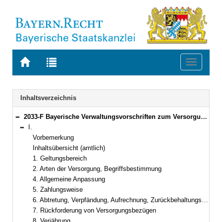
Zur
Zur
Toggle
Startseite
Trefferliste
navigati
von
der
BAYERN.RECHT
letzten
Navigation
Inhaltsverzeichnis
Suche
2033-F Bayerische Verwaltungsvorschriften zum Versorgungsrecht (BayVV-Versorgung) Bekanntmachung des Bayerischen Staatsministeriums der Finanzen vom 20. September 2012, Az. 24 - P 1601 - 043 - 38 950/11 (FMBl. S. 394)
Bereich reduzieren
I.
Bereich reduzieren
Vorbemerkung
Inhaltsübersicht (amtlich)
1. Geltungsbereich
2. Arten der Versorgung, Begriffsbestimmung
4. Allgemeine Anpassung
5. Zahlungsweise
6. Abtretung, Verpfändung, Aufrechnung, Zurückbehaltungsrecht
7. Rückforderung von Versorgungsbezügen
8. Verjährung