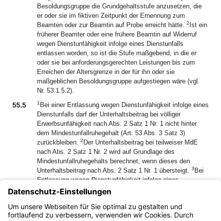
Besoldungsgruppe die Grundgehaltsstufe anzusetzen, die
er oder sie im fiktiven Zeitpunkt der Ernennung zum
2
Beamten oder zur Beamtin auf Probe erreicht hätte.
Ist ein
früherer Beamter oder eine frühere Beamtin auf Widerruf
wegen Dienstunfähigkeit infolge eines Dienstunfalls
entlassen worden, so ist die Stufe maßgebend, in die er
oder sie bei anforderungsgerechten Leistungen bis zum
Erreichen der Altersgrenze in der für ihn oder sie
maßgeblichen Besoldungsgruppe aufgestiegen wäre (vgl.
Nr. 53.1.5.2).
1
55.5
Bei einer Entlassung wegen Dienstunfähigkeit infolge eines
Dienstunfalls darf der Unterhaltsbeitrag bei völliger
Erwerbsunfähigkeit nach Abs. 2 Satz 1 Nr. 1 nicht hinter
dem Mindestunfallruhegehalt (Art. 53 Abs. 3 Satz 3)
2
zurückbleiben.
Der Unterhaltsbeitrag bei teilweiser MdE
nach Abs. 2 Satz 1 Nr. 2 wird auf Grundlage des
Mindestunfallruhegehalts berechnet, wenn dieses den
3
Unterhaltsbeitrag nach Abs. 2 Satz 1 Nr. 1 übersteigt.
Bei
Entlassung wegen Dienstunfähigkeit infolge eines
Dienstunfalls der in Art. 54 bezeichneten Art gelten Abs. 5
Sätze 1 und 2 entsprechend; anstatt des
Mindestunfallruhegehalts ist das erhöhte Unfallruhegehalt,
das sich nach Art. 54 ergäbe, zugrunde zu legen.