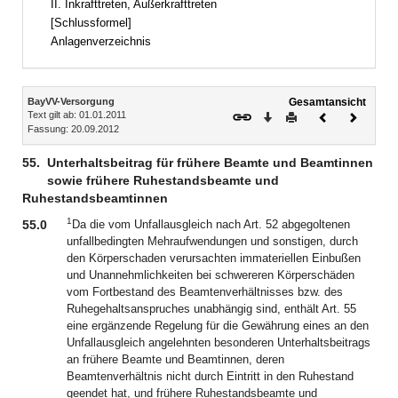
II. Inkrafttreten, Außerkrafttreten
[Schlussformel]
Anlagenverzeichnis
Inhalt
BayVV-Versorgung
Gesamtansicht
Text gilt ab: 01.01.2011
Download
Drucken
Vorheriges
Nächste
Fassung: 20.09.2012
Dokument
Dokume
55.
Unterhaltsbeitrag für frühere Beamte und Beamtinnen
sowie frühere Ruhestandsbeamte und
Ruhestandsbeamtinnen
1
55.0
Da die vom Unfallausgleich nach Art. 52 abgegoltenen
unfallbedingten Mehraufwendungen und sonstigen, durch
den Körperschaden verursachten immateriellen Einbußen
und Unannehmlichkeiten bei schwereren Körperschäden
vom Fortbestand des Beamtenverhältnisses bzw. des
Ruhegehaltsanspruches unabhängig sind, enthält Art. 55
eine ergänzende Regelung für die Gewährung eines an den
Unfallausgleich angelehnten besonderen Unterhaltsbeitrags
an frühere Beamte und Beamtinnen, deren
Beamtenverhältnis nicht durch Eintritt in den Ruhestand
geendet hat, und frühere Ruhestandsbeamte und