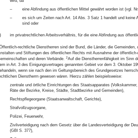
wird, da
–
eine Abfindung aus öffentlichen Mittel gewährt worden ist (vgl. Nr
–
es sich um Zeiten nach Art. 14 Abs. 3 Satz 1 handelt und keine
sind oder
)
im privatrechtlichen Arbeitsverhältnis, für die eine Abfindung aus öffentl
Öffentlich-rechtliche Dienstherren sind der Bund, die Länder, die Gemeinden
nstalten und Stiftungen des öffentlichen Rechts mit Ausnahme der öffentlich-
2
emeinschaften und deren Verbände.
Auf die Dienstherrenfähigkeit im Sinn
em in Art. 3 des Einigungsvertrages genannten Gebiet vor dem 3. Oktober 1990
ehandeln, wenn sie nach den im Geltungsbereich des Grundgesetzes herrschen
echtlichen Dienstherrn gewesen wären. Hierzu zählen beispielsweise:
zentrale und örtliche Einrichtungen des Staatsapparates (Volkskammer, S
Räte der Bezirke, Kreise, Städte, Stadtbezirke und Gemeinden),
Rechtspflegeorgane (Staatsanwaltschaft, Gerichte),
Strafvollzugsorgane,
Polizei, Feuerwehr,
Zivilverteidigung nach dem Gesetz über die Landesverteidigung der D
(GBl S. 377),