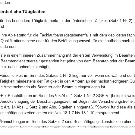
urden.
örderliche Tätigkeiten
ür das besondere Tätigkeitsmerkmal der förderlichen Tätigkeit (Satz 1 Nr. 2) g
nd
ihre Ableistung für die Fachlaufbahn (gegebenenfalls mit dem gebildeten fach
Qualifikationsebene oder für den Befähigungserwerb für die Laufbahn nach
urde oder
sie in einem inneren Zusammenhang mit der ersten Verwendung im Beamtenve
Beamtendiensttuerzeit gestanden hat (eine von dem Beamten oder der Beamtin
leibt dabei unberücksichtigt).
Förderlichkeit im Sinn des Satzes 1 Nr. 2 liegt nur vor, wenn die während de
Tätigkeit mindestens der Tätigkeit in den Ämtern ab der nächstniedrigeren Qua
ie Arbeitnehmerin als Beamter oder Beamtin eingestiegen ist.
1
Bei Beschäftigten im Sinn des § 5 Abs. 1 Satz 1 Nr. 2 SGB VI (beispielsweis
Berücksichtigung der Beschäftigungszeit mit Beginn der Versicherungsfreihei
2
st; Art. 14 Abs. 1 Satz 2 und Abs. 3 gelten sinngemäß.
Sowohl für diese als 
eschäftigungszeiten gelten die Nrn. 18.1.7 bis 18.1.10 entsprechend.
1
Einrichtungen im Sinn des Satzes 2 sind Beschäftigungsdienststellen ohne e
2
oder einem Verwaltungsabkommen beruhen.
Dazu gehören insbesondere der 
ochschulrektorenkonferenz (bis 31. Oktober 1990: die Westdeutsche Rektorenk