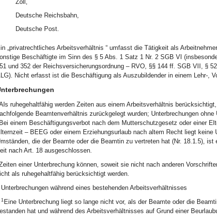
Zoll,
Deutsche Reichsbahn,
Deutsche Post.
in „privatrechtliches Arbeitsverhältnis “ umfasst die Tätigkeit als Arbeitnehme
onstige Beschäftigte im Sinn des § 5 Abs. 1 Satz 1 Nr. 2 SGB VI (insbesond
51 und 352 der Reichsversicherungsordnung – RVO, §§ 144 ff. SGB VII, § 52 
LG). Nicht erfasst ist die Beschäftigung als Auszubildender in einem Lehr-, V
nterbrechungen
Als ruhegehaltfähig werden Zeiten aus einem Arbeitsverhältnis berücksichtigt
achfolgende Beamtenverhältnis zurückgelegt wurden; Unterbrechungen ohne U
Bei einem Beschäftigungsverbot nach dem Mutterschutzgesetz oder einer Elt
lternzeit – BEEG oder einem Erziehungsurlaub nach altem Recht liegt keine 
mständen, die der Beamte oder die Beamtin zu vertreten hat (Nr. 18.1.5), ist
eit nach Art. 18 ausgeschlossen.
Zeiten einer Unterbrechung können, soweit sie nicht nach anderen Vorschrifte
icht als ruhegehaltfähig berücksichtigt werden.
Unterbrechungen während eines bestehenden Arbeitsverhältnisses
1
Eine Unterbrechung liegt so lange nicht vor, als der Beamte oder die Beamti
estanden hat und während des Arbeitsverhältnisses auf Grund einer Beurlaub