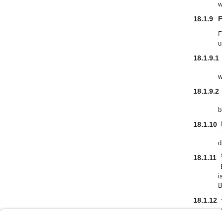
w
18.1.9
F
F
u
18.1.9.1
w
18.1.9.2
b
18.1.10
d
18.1.11
i
B
18.1.12
H