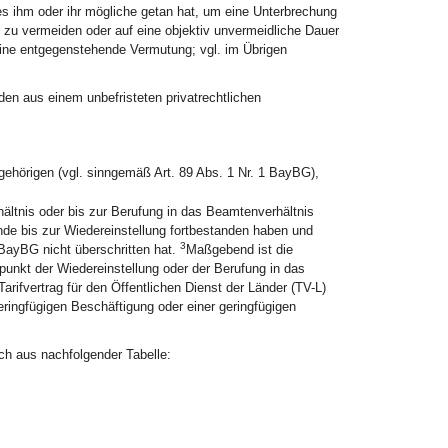
lles ihm oder ihr mögliche getan hat, um eine Unterbrechung
t zu vermeiden oder auf eine objektiv unvermeidliche Dauer
eine entgegenstehende Vermutung; vgl. im Übrigen
en aus einem unbefristeten privatrechtlichen
gehörigen (vgl. sinngemäß Art. 89 Abs. 1 Nr. 1 BayBG),
ältnis oder bis zur Berufung in das Beamtenverhältnis
nde bis zur Wiedereinstellung fortbestanden haben und
3
BayBG nicht überschritten hat.
Maßgebend ist die
unkt der Wiedereinstellung oder der Berufung in das
arifvertrag für den Öffentlichen Dienst der Länder (TV-L)
geringfügigen Beschäftigung oder einer geringfügigen
ch aus nachfolgender Tabelle: