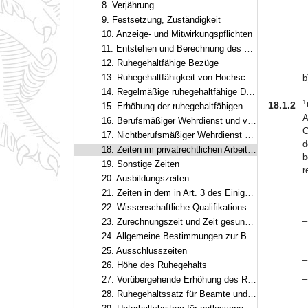
8. Verjährung
9. Festsetzung, Zuständigkeit
10. Anzeige- und Mitwirkungspflichten
11. Entstehen und Berechnung des Ruhegehalts
12. Ruhegehaltfähige Bezüge
13. Ruhegehaltfähigkeit von Hochschulleistungsbezügen
b
14. Regelmäßige ruhegehaltfähige Dienstzeit
1
18.1.2
15. Erhöhung der ruhegehaltfähigen Dienstzeit
A
16. Berufsmäßiger Wehrdienst und vergleichbare Zeiten
G
17. Nichtberufsmäßiger Wehrdienst und vergleichbare Zeiten
d
18. Zeiten im privatrechtlichen Arbeitsverhältnis im öffentlichen Dienst
b
19. Sonstige Zeiten
r
20. Ausbildungszeiten
–
21. Zeiten in dem in Art. 3 des Einigungsvertrags genannten Gebiet
22. Wissenschaftliche Qualifikationszeiten
–
23. Zurechnungszeit und Zeit gesundheitsschädigender Verwendung
24. Allgemeine Bestimmungen zur Berücksichtigung von Dienstzeiten
–
25. Ausschlusszeiten
–
26. Höhe des Ruhegehalts
–
27. Vorübergehende Erhöhung des Ruhegehaltssatzes
28. Ruhegehaltssatz für Beamte und Beamtinnen auf Zeit