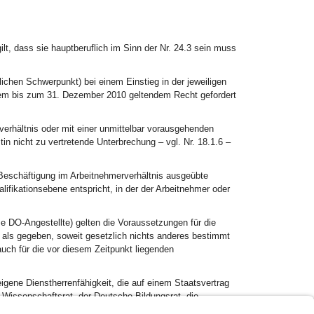
ilt, dass sie hauptberuflich im Sinn der Nr. 24.3 sein muss
lichen Schwerpunkt) bei einem Einstieg in der jeweiligen
 dem bis zum 31. Dezember 2010 geltendem Recht gefordert
rhältnis oder mit einer unmittelbar vorausgehenden
 nicht zu vertretende Unterbrechung – vgl. Nr. 18.1.6 –
r Beschäftigung im Arbeitnehmerverhältnis ausgeübte
lifikationsebene entspricht, in der der Arbeitnehmer oder
e DO-Angestellte) gelten die Voraussetzungen für die
t als gegeben, soweit gesetzlich nichts anderes bestimmt
auch für die vor diesem Zeitpunkt liegenden
igene Dienstherrenfähigkeit, die auf einem Staatsvertrag
Wissenschaftsrat, der Deutsche Bildungsrat, die
onferenz) und die Zentralstelle für die Vergabe von