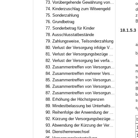
73. Vorübergehende Gewährung von Zuschlägen
o
74. Kinderzuschlag zum Witwengeld
d
75. Sonderzahlung
z
B
76. Grundbetrag
77. Sonderbetrag für Kinder
18.1.5.3
78. Ausschlusstatbestände
79. Zahlungsweise, Teilsonderzahlung
a
80. Verlust der Versorgung infolge Verurteilung
b
81. Verlust der Versorgungsbezüge bei Ablehnung einer erneuten Berufung
82. Verlust der Versorgung bei verfassungsfeindlicher Betätigung
w
83. Zusammentreffen von Versorgungsbezügen mit Erwerbs- und Erwerbsersatzeinkommen
n
84. Zusammentreffen mehrerer Versorgungsbezüge
s
85. Zusammentreffen von Versorgungsbezügen mit Renten
H
86. Zusammentreffen von Versorgungsbezügen mit Versorgung aus zwischenstaatlicher und überstaatlicher Verwendung
B
87. Zusammentreffen von Versorgungsbezügen mit Entschädigung oder Versorgungsbezügen nach dem Abgeordnetenstatut des Europäischen Parlaments
b
88. Erhöhung der Höchstgrenzen
s
89. Mindestbelassung bei Unterhaltsbeitrag nach Art. 55
6
90. Reihenfolge der Anwendung der Anrechnungs-, Kürzungs- und Ruhensvorschriften
92. Kürzung der Versorgungsbezüge wegen Versorgungsausgleich
93. Abwendung der Kürzung der Versorgungsbezüge
94. Dienstherrenwechsel