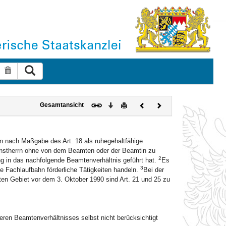
Suche ausführen
Suche zurücksetzen
Download
Drucken
Vorheriges
Nächstes
Gesamtansicht
Dokument
Dokument
len nach Maßgabe des Art. 18 als ruhegehaltfähige
Dienstherrn ohne von dem Beamten oder der Beamtin zu
2
ng in das nachfolgende Beamtenverhältnis geführt hat.
Es
3
 Fachlaufbahn förderliche Tätigkeiten handeln.
Bei der
ten Gebiet vor dem 3. Oktober 1990 sind Art. 21 und 25 zu
heren Beamtenverhältnisses selbst nicht berücksichtigt