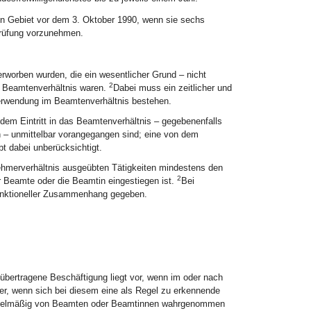
en Gebiet vor dem 3. Oktober 1990, wenn sie sechs
lprüfung vorzunehmen.
erworben wurden, die ein wesentlicher Grund – nicht
2
e Beamtenverhältnis waren.
Dabei muss ein zeitlicher und
erwendung im Beamtenverhältnis bestehen.
em Eintritt in das Beamtenverhältnis – gegebenenfalls
 – unmittelbar vorangegangen sind; eine von dem
bt dabei unberücksichtigt.
ehmerverhältnis ausgeübten Tätigkeiten mindestens den
2
er Beamte oder die Beamtin eingestiegen ist.
Bei
n funktioneller Zusammenhang gegeben.
übertragene Beschäftigung liegt vor, wenn im oder nach
er, wenn sich bei diesem eine als Regel zu erkennende
rn regelmäßig von Beamten oder Beamtinnen wahrgenommen