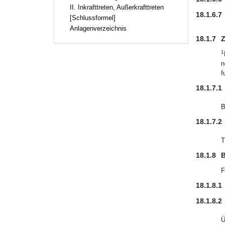
II. Inkrafttreten, Außerkrafttreten
18.1.6.7
[Schlussformel]
Anlagenverzeichnis
18.1.7
Z
1
n
f
18.1.7.1
B
18.1.7.2
T
18.1.8
B
F
18.1.8.1
18.1.8.2
Ü