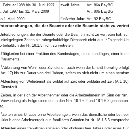
1. Februar 1988 bis 30. Juni 1997
zwölf Jahre
Art. 86a BayBG
1. Juli 1997 bis 31. März 2009
Art. 80b BayBG
ab 1. April 2009
fünfzehn Jahre
Art. 92 BayBG
nterbrechungen, die der Beamte oder die Beamtin nicht zu vertre
Unterbrechungen, die der Beamte oder die Beamtin nicht zu vertreten hat, sc
2
urückgelegten Zeiten als ruhegehaltfähige Dienstzeit nicht aus.
Folgende Unt
orbehaltlich der Nr. 18.1.5 nicht zu vertreten:
Tätigkeiten bei einer Fraktion des Bundestages, eines Landtages, einer ko
Parlaments.
1
Ableistung von Wehr- oder Zivildienst, auch wenn der Eintritt freiwillig erfolgt
Art. 17) bis zur Dauer von drei Jahren, sofern es sich nicht um einen berufs
Ableistung von Wehrdienst als Soldat auf Zeit oder Soldatin auf Zeit (Art. 16)
Dienstzeit.
Zeiten, in der sich der Arbeitnehmer oder die Arbeitnehmerin im Sinn der Nrn.
Verwundung als Folge eines der in den Nrn. 18.1.6.2 und 18.1.6.3 genannten 
at.
1
Zeiten eines Urlaubs ohne Arbeitsentgelt, wenn das dienstliche oder betrie
Urlaub ohne Arbeitsentgelt aus familiären Gründen ist Nr. 18.1.5.3 entsprec
Ableisten eines freiwilligen sozialen oder ökologischen Jahres oder eines Bun