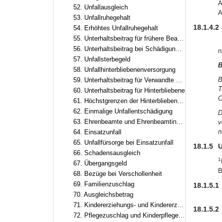
A
52. Unfallausgleich
A
53. Unfallruhegehalt
18.1.4.2
54. Erhöhtes Unfallruhegehalt
55. Unterhaltsbeitrag für frühere Beamte und Beamtinnen sowie frühere Ruhestandsbeamte und Ruhestandsbeamtinnen
56. Unterhaltsbeitrag bei Schädigung eines ungeborenen Kindes
n
57. Unfallsterbegeld
B
58. Unfallhinterbliebenenversorgung
B
59. Unterhaltsbeitrag für Verwandte der aufsteigenden Linie
T
60. Unterhaltsbeitrag für Hinterbliebene
O
61. Höchstgrenzen der Hinterbliebenenversorgung
62. Einmalige Unfallentschädigung
D
63. Ehrenbeamte und Ehrenbeamtinnen
v
n
64. Einsatzunfall
65. Unfallfürsorge bei Einsatzunfall
18.1.5
U
66. Schadensausgleich
1
67. Übergangsgeld
B
68. Bezüge bei Verschollenheit
69. Familienzuschlag
18.1.5.1
70. Ausgleichsbetrag
71. Kindererziehungs- und Kindererziehungsergänzungszuschlag
18.1.5.2
72. Pflegezuschlag und Kinderpflegeergänzungszuschlag