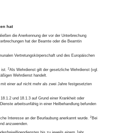
ten hat
hließen die Anerkennung der vor der Unterbrechung
erbrechungen hat der Beamte oder die Beamtin
mmunalen Vertretungskörperschaft und des Europäischen
2
 ist.
Als Wehrdienst gilt der gesetzliche Wehrdienst (vgl.
mäßigen Wehrdienst handelt.
 mit einer auf nicht mehr als zwei Jahre festgesetzten
 18.1.2 und 18.1.3 auf Grund einer Krankheit oder
Dienste arbeitsunfähig in einer Heilbehandlung befunden
2
bliche Interesse an der Beurlaubung anerkannt wurde.
Bei
hend anzuwenden.
desfreiwilligendienstes bis zu jeweils einem Jahr.