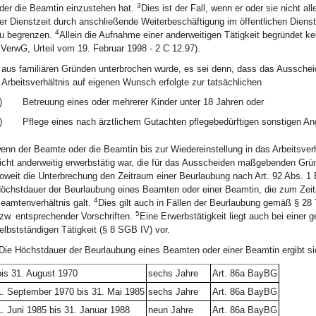
3
der die Beamtin einzustehen hat.
Dies ist der Fall, wenn er oder sie nicht a
er Dienstzeit durch anschließende Weiterbeschäftigung im öffentlichen Diens
4
u begrenzen.
Allein die Aufnahme einer anderweitigen Tätigkeit begründet k
VerwG, Urteil vom 19. Februar 1998 - 2 C 12.97).
aus familiären Gründen unterbrochen wurde, es sei denn, dass das Ausscheid
Arbeitsverhältnis auf eigenen Wunsch erfolgte zur tatsächlichen
)
Betreuung eines oder mehrerer Kinder unter 18 Jahren oder
)
Pflege eines nach ärztlichem Gutachten pflegebedürftigen sonstigen An
enn der Beamte oder die Beamtin bis zur Wiedereinstellung in das Arbeitsverh
icht anderweitig erwerbstätig war, die für das Ausscheiden maßgebenden Grü
oweit die Unterbrechung den Zeitraum einer Beurlaubung nach Art. 92 Abs. 1 
öchstdauer der Beurlaubung eines Beamten oder einer Beamtin, die zum Zeitp
4
eamtenverhältnis galt.
Dies gilt auch in Fällen der Beurlaubung gemäß § 28 T
5
zw. entsprechender Vorschriften.
Eine Erwerbstätigkeit liegt auch bei einer 
elbstständigen Tätigkeit (§ 8 SGB IV) vor.
Die Höchstdauer der Beurlaubung eines Beamten oder einer Beamtin ergibt si
bis 31. August 1970
sechs Jahre
Art. 86a BayBG
1. September 1970 bis 31. Mai 1985
sechs Jahre
Art. 86a BayBG
1. Juni 1985 bis 31. Januar 1988
neun Jahre
Art. 86a BayBG