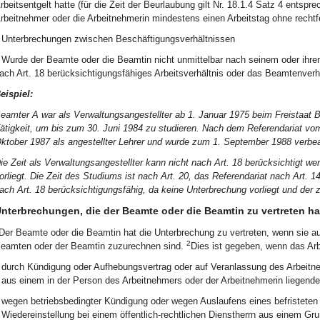
rbeitsentgelt hatte (für die Zeit der Beurlaubung gilt Nr. 18.1.4 Satz 4 entspr
rbeitnehmer oder die Arbeitnehmerin mindestens einen Arbeitstag ohne rechtfe
Unterbrechungen zwischen Beschäftigungsverhältnissen
Wurde der Beamte oder die Beamtin nicht unmittelbar nach seinem oder ihrem
ach Art. 18 berücksichtigungsfähiges Arbeitsverhältnis oder das Beamtenverhäl
eispiel:
eamter A war als Verwaltungsangestellter ab 1. Januar 1975 beim Freistaat B
ätigkeit, um bis zum 30. Juni 1984 zu studieren. Nach dem Referendariat vom
ktober 1987 als angestellter Lehrer und wurde zum 1. September 1988 verbe
ie Zeit als Verwaltungsangestellter kann nicht nach Art. 18 berücksichtigt 
orliegt. Die Zeit des Studiums ist nach Art. 20, das Referendariat nach Art. 14
ach Art. 18 berücksichtigungsfähig, da keine Unterbrechung vorliegt und der
nterbrechungen, die der Beamte oder die Beamtin zu vertreten ha
Der Beamte oder die Beamtin hat die Unterbrechung zu vertreten, wenn sie 
2
eamten oder der Beamtin zuzurechnen sind.
Dies ist gegeben, wenn das Arb
durch Kündigung oder Aufhebungsvertrag oder auf Veranlassung des Arbeitne
aus einem in der Person des Arbeitnehmers oder der Arbeitnehmerin liegend
wegen betriebsbedingter Kündigung oder wegen Auslaufens eines befristeten 
Wiedereinstellung bei einem öffentlich-rechtlichen Dienstherrn aus einem Gr