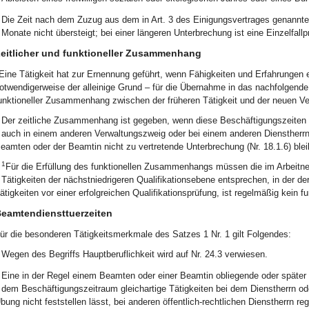
Die Zeit nach dem Zuzug aus dem in Art. 3 des Einigungsvertrages genannt
Monate nicht übersteigt; bei einer längeren Unterbrechung ist eine Einzelfal
eitlicher und funktioneller Zusammenhang
Eine Tätigkeit hat zur Ernennung geführt, wenn Fähigkeiten und Erfahrungen 
otwendigerweise der alleinige Grund – für die Übernahme in das nachfolgend
unktioneller Zusammenhang zwischen der früheren Tätigkeit und der neuen V
Der zeitliche Zusammenhang ist gegeben, wenn diese Beschäftigungszeiten d
auch in einem anderen Verwaltungszweig oder bei einem anderen Dienstherrn
eamten oder der Beamtin nicht zu vertretende Unterbrechung (Nr. 18.1.6) blei
1
Für die Erfüllung des funktionellen Zusammenhangs müssen die im Arbeitn
Tätigkeiten der nächstniedrigeren Qualifikationsebene entsprechen, in der d
ätigkeiten vor einer erfolgreichen Qualifikationsprüfung, ist regelmäßig kei
eamtendiensttuerzeiten
ür die besonderen Tätigkeitsmerkmale des Satzes 1 Nr. 1 gilt Folgendes:
Wegen des Begriffs Hauptberuflichkeit wird auf Nr. 24.3 verwiesen.
Eine in der Regel einem Beamten oder einer Beamtin obliegende oder später 
dem Beschäftigungszeitraum gleichartige Tätigkeiten bei dem Dienstherrn od
bung nicht feststellen lässt, bei anderen öffentlich-rechtlichen Diensther