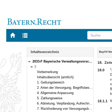
Zur
Zur
Startseite
Trefferliste
von
der
Navigation
BAYERN.RECHT
letzten
Inhalt
Inhaltsverzeichnis
BayVV-Ve
Suche
2033-F Bayerische Verwaltungsvorschriften zum Versorgungsrecht (BayVV-Versorgung) Bekanntmachung des Bayerischen Staatsministeriums der Finanzen vom 20. September 2012, Az. 24 - P 1601 - 043 - 38 950/11 (FMBl. S. 394)
18.
Zeit
Bereich reduzieren
I.
1
Bereich reduzieren
18.0
Vorbemerkung
D
Inhaltsübersicht (amtlich)
v
1. Geltungsbereich
m
2. Arten der Versorgung, Begriffsbestimmung
B
4. Allgemeine Anpassung
b
5. Zahlungsweise
18.1.1
N
6. Abtretung, Verpfändung, Aufrechnung, Zurückbehaltungsrecht
a
7. Rückforderung von Versorgungsbezügen