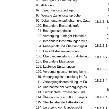
95. Versorgungslastenteilung
96. Abfindung
97. Berechnungsgrundlagen
98. Weitere Zahlungsansprüche
99. Dokumentationspflichten und Zahlungsmodalitäten
18.1.6
U
100. Besondere Bestandskraft
1
101. Bezügebestandteile
z
102. Versorgung künftiger Hinterbliebener, Versorgungsausgleich
v
103. Besondere Bestimmungen zu den ruhegehaltfähigen Bezügen, zur ruhegehaltfähigen Dienstzeit und zum Ruhegehalt
18.1.6.1
104. Ruhegehalt und Übergangsgeld auf Grund von Übergangsregelungen im Besoldungsrecht
105. Hinterbliebenenversorgung
106. Übergangsregelung zur Anhebung der Altersgrenzen
18.1.6.2
107. Besondere Maßgaben
108. Laufende Erstattungen
18.1.6.3
109. Versorgungslastenteilung bei vergangenen Dienstherrenwechseln ohne laufende Erstattung
110. Versorgungslastenteilung im Fall eines zusätzlichen Dienstherrenwechsels nach Art. 95
18.1.6.4
111. Versorgungslastenteilung im Fall eines zusätzlichen Dienstherrenwechsels nach dem Versorgungslastenteilungs-Staatsvertrag
112. Übernahme der Versorgungslasten in Altfällen
h
113. Entpflichtete Professoren und Professorinnen, Hochschulleistungsbezüge
18.1.6.5
114. Übergangsvorschrift zur Verjährung
115. Gleichstehende Tatbestände
117. Ersetzung von Bundesrecht
18.1.6.6