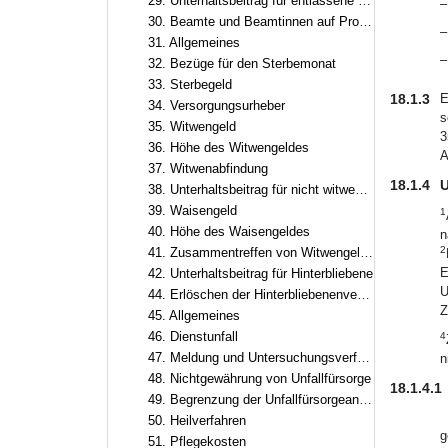
29. Unterhaltsbeitrag für entlassene Beamte und Beamtinnen
–
30. Beamte und Beamtinnen auf Probe und auf Zeit in leitender Funktion
–
31. Allgemeines
–
32. Bezüge für den Sterbemonat
33. Sterbegeld
18.1.3
E
34. Versorgungsurheber
s
35. Witwengeld
3
36. Höhe des Witwengeldes
A
37. Witwenabfindung
18.1.4
U
38. Unterhaltsbeitrag für nicht witwengeldberechtigte Witwer oder Witwen
39. Waisengeld
1
40. Höhe des Waisengeldes
n
2
41. Zusammentreffen von Witwengeld, Waisengeld und Unterhaltsbeiträgen
E
42. Unterhaltsbeitrag für Hinterbliebene
U
44. Erlöschen der Hinterbliebenenversorgung
Z
45. Allgemeines
46. Dienstunfall
4
47. Meldung und Untersuchungsverfahren
n
48. Nichtgewährung von Unfallfürsorge
18.1.4.1
49. Begrenzung der Unfallfürsorgeansprüche
50. Heilverfahren
g
51. Pflegekosten