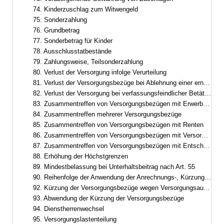
74. Kinderzuschlag zum Witwengeld
75. Sonderzahlung
76. Grundbetrag
77. Sonderbetrag für Kinder
78. Ausschlusstatbestände
79. Zahlungsweise, Teilsonderzahlung
80. Verlust der Versorgung infolge Verurteilung
81. Verlust der Versorgungsbezüge bei Ablehnung einer erneuten Berufung
82. Verlust der Versorgung bei verfassungsfeindlicher Betätigung
83. Zusammentreffen von Versorgungsbezügen mit Erwerbs- und Erwerbsersatzeinkommen
84. Zusammentreffen mehrerer Versorgungsbezüge
85. Zusammentreffen von Versorgungsbezügen mit Renten
86. Zusammentreffen von Versorgungsbezügen mit Versorgung aus zwischenstaatlicher und überstaatlicher Verwendung
87. Zusammentreffen von Versorgungsbezügen mit Entschädigung oder Versorgungsbezügen nach dem Abgeordnetenstatut des Europäischen Parlaments
88. Erhöhung der Höchstgrenzen
89. Mindestbelassung bei Unterhaltsbeitrag nach Art. 55
90. Reihenfolge der Anwendung der Anrechnungs-, Kürzungs- und Ruhensvorschriften
92. Kürzung der Versorgungsbezüge wegen Versorgungsausgleich
93. Abwendung der Kürzung der Versorgungsbezüge
94. Dienstherrenwechsel
95. Versorgungslastenteilung