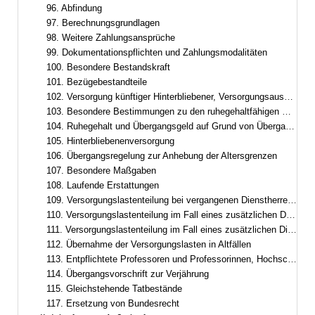
96. Abfindung
97. Berechnungsgrundlagen
98. Weitere Zahlungsansprüche
99. Dokumentationspflichten und Zahlungsmodalitäten
100. Besondere Bestandskraft
101. Bezügebestandteile
102. Versorgung künftiger Hinterbliebener, Versorgungsausgleich
103. Besondere Bestimmungen zu den ruhegehaltfähigen Bezügen, zur ruhegehaltfähigen Dienstzeit und zum Ruhegehalt
104. Ruhegehalt und Übergangsgeld auf Grund von Übergangsregelungen im Besoldungsrecht
105. Hinterbliebenenversorgung
106. Übergangsregelung zur Anhebung der Altersgrenzen
107. Besondere Maßgaben
108. Laufende Erstattungen
109. Versorgungslastenteilung bei vergangenen Dienstherrenwechseln ohne laufende Erstattung
110. Versorgungslastenteilung im Fall eines zusätzlichen Dienstherrenwechsels nach Art. 95
111. Versorgungslastenteilung im Fall eines zusätzlichen Dienstherrenwechsels nach dem Versorgungslastenteilungs-Staatsvertrag
112. Übernahme der Versorgungslasten in Altfällen
113. Entpflichtete Professoren und Professorinnen, Hochschulleistungsbezüge
114. Übergangsvorschrift zur Verjährung
115. Gleichstehende Tatbestände
117. Ersetzung von Bundesrecht