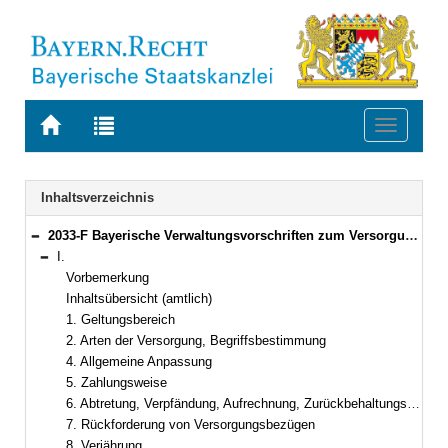
Zur
Zur
Toggle
Startseite
Trefferliste
navigati
von
der
BAYERN.RECHT
letzten
Navigation
Inhaltsverzeichnis
Suche
2033-F Bayerische Verwaltungsvorschriften zum Versorgungsrecht (BayVV-Versorgung) Bekanntmachung des Bayerischen Staatsministeriums der Finanzen vom 20. September 2012, Az. 24 - P 1601 - 043 - 38 950/11 (FMBl. S. 394)
Bereich reduzieren
I.
Bereich reduzieren
Vorbemerkung
Inhaltsübersicht (amtlich)
1. Geltungsbereich
2. Arten der Versorgung, Begriffsbestimmung
4. Allgemeine Anpassung
5. Zahlungsweise
6. Abtretung, Verpfändung, Aufrechnung, Zurückbehaltungsrecht
7. Rückforderung von Versorgungsbezügen
8. Verjährung