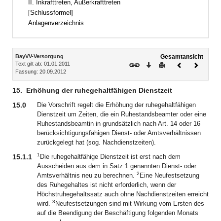
II. Inkrafttreten, Außerkrafttreten
[Schlussformel]
Anlagenverzeichnis
Inhalt
BayVV-Versorgung
Gesamtansicht
Text gilt ab: 01.01.2011
Download
Drucken
Vorheriges
Nächste
Fassung: 20.09.2012
Dokument
Dokume
15.
Erhöhung der ruhegehaltfähigen Dienstzeit
15.0
Die Vorschrift regelt die Erhöhung der ruhegehaltfähigen
Dienstzeit um Zeiten, die ein Ruhestandsbeamter oder eine
Ruhestandsbeamtin in grundsätzlich nach Art. 14 oder 16
berücksichtigungsfähigen Dienst- oder Amtsverhältnissen
zurückgelegt hat (sog. Nachdienstzeiten).
1
15.1.1
Die ruhegehaltfähige Dienstzeit ist erst nach dem
Ausscheiden aus dem in Satz 1 genannten Dienst- oder
2
Amtsverhältnis neu zu berechnen.
Eine Neufestsetzung
des Ruhegehaltes ist nicht erforderlich, wenn der
Höchstruhegehaltssatz auch ohne Nachdienstzeiten erreicht
3
wird.
Neufestsetzungen sind mit Wirkung vom Ersten des
auf die Beendigung der Beschäftigung folgenden Monats