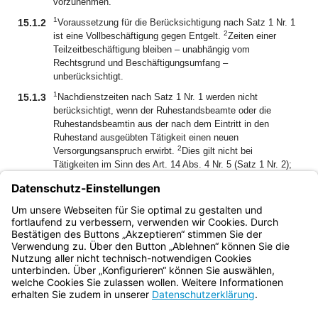
vorzunehmen.
1
15.1.2
Voraussetzung für die Berücksichtigung nach Satz 1 Nr. 1
2
ist eine Vollbeschäftigung gegen Entgelt.
Zeiten einer
Teilzeitbeschäftigung bleiben – unabhängig vom
Rechtsgrund und Beschäftigungsumfang –
unberücksichtigt.
1
15.1.3
Nachdienstzeiten nach Satz 1 Nr. 1 werden nicht
berücksichtigt, wenn der Ruhestandsbeamte oder die
Ruhestandsbeamtin aus der nach dem Eintritt in den
Ruhestand ausgeübten Tätigkeit einen neuen
2
Versorgungsanspruch erwirbt.
Dies gilt nicht bei
Tätigkeiten im Sinn des Art. 14 Abs. 4 Nr. 5 (Satz 1 Nr. 2);
3
Art. 86 findet Anwendung.
Im Übrigen gilt Nr. 14.4.5
entsprechend.
15.1.4
Zu Satz 2 wird auf die zugehörigen Nrn. 14.1.3 bis 14.3.3
verwiesen.
Bayern.de
BayernPortal
Datenschutz