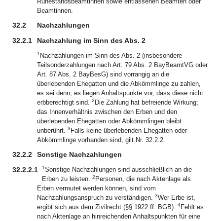
Ruhestandsbeamtinnen sowie entlassenen Beamten oder
Beamtinnen.
32.2
Nachzahlungen
32.2.1
Nachzahlung im Sinn des Abs. 2
1
Nachzahlungen im Sinn des Abs. 2 (insbesondere
Teilsonderzahlungen nach Art. 79 Abs. 2 BayBeamtVG oder
Art. 87 Abs. 2 BayBesG) sind vorrangig an die
überlebenden Ehegatten und die Abkömmlinge zu zahlen,
es sei denn, es liegen Anhaltspunkte vor, dass diese nicht
2
erbberechtigt sind.
Die Zahlung hat befreiende Wirkung;
das Innenverhältnis zwischen den Erben und den
überlebenden Ehegatten oder Abkömmlingen bleibt
3
unberührt.
Falls keine überlebenden Ehegatten oder
Abkömmlinge vorhanden sind, gilt Nr. 32.2.2.
32.2.2
Sonstige Nachzahlungen
1
32.2.2.1
Sonstige Nachzahlungen sind ausschließlich an die
2
Erben zu leisten.
Personen, die nach Aktenlage als
Erben vermutet werden können, sind vom
3
Nachzahlungsanspruch zu verständigen.
Wer Erbe ist,
4
ergibt sich aus dem Zivilrecht (§§ 1922 ff. BGB).
Fehlt es
nach Aktenlage an hinreichenden Anhaltspunkten für eine