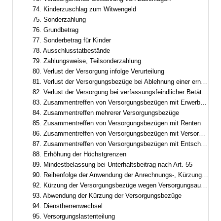
74. Kinderzuschlag zum Witwengeld
75. Sonderzahlung
76. Grundbetrag
77. Sonderbetrag für Kinder
78. Ausschlusstatbestände
79. Zahlungsweise, Teilsonderzahlung
80. Verlust der Versorgung infolge Verurteilung
81. Verlust der Versorgungsbezüge bei Ablehnung einer erneuten Berufung
82. Verlust der Versorgung bei verfassungsfeindlicher Betätigung
83. Zusammentreffen von Versorgungsbezügen mit Erwerbs- und Erwerbsersatzeinkommen
84. Zusammentreffen mehrerer Versorgungsbezüge
85. Zusammentreffen von Versorgungsbezügen mit Renten
86. Zusammentreffen von Versorgungsbezügen mit Versorgung aus zwischenstaatlicher und überstaatlicher Verwendung
87. Zusammentreffen von Versorgungsbezügen mit Entschädigung oder Versorgungsbezügen nach dem Abgeordnetenstatut des Europäischen Parlaments
88. Erhöhung der Höchstgrenzen
89. Mindestbelassung bei Unterhaltsbeitrag nach Art. 55
90. Reihenfolge der Anwendung der Anrechnungs-, Kürzungs- und Ruhensvorschriften
92. Kürzung der Versorgungsbezüge wegen Versorgungsausgleich
93. Abwendung der Kürzung der Versorgungsbezüge
94. Dienstherrenwechsel
95. Versorgungslastenteilung