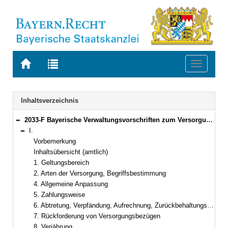
Zur
Zur
Toggle
Startseite
Trefferliste
navigati
von
der
BAYERN.RECHT
letzten
Navigation
Inhaltsverzeichnis
Suche
2033-F Bayerische Verwaltungsvorschriften zum Versorgungsrecht (BayVV-Versorgung) Bekanntmachung des Bayerischen Staatsministeriums der Finanzen vom 20. September 2012, Az. 24 - P 1601 - 043 - 38 950/11 (FMBl. S. 394)
Bereich reduzieren
I.
Bereich reduzieren
Vorbemerkung
Inhaltsübersicht (amtlich)
1. Geltungsbereich
2. Arten der Versorgung, Begriffsbestimmung
4. Allgemeine Anpassung
5. Zahlungsweise
6. Abtretung, Verpfändung, Aufrechnung, Zurückbehaltungsrecht
7. Rückforderung von Versorgungsbezügen
8. Verjährung