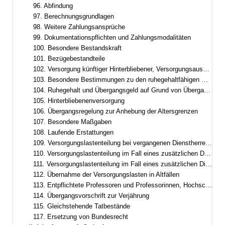
96. Abfindung
97. Berechnungsgrundlagen
98. Weitere Zahlungsansprüche
99. Dokumentationspflichten und Zahlungsmodalitäten
100. Besondere Bestandskraft
101. Bezügebestandteile
102. Versorgung künftiger Hinterbliebener, Versorgungsausgleich
103. Besondere Bestimmungen zu den ruhegehaltfähigen Bezügen, zur ruhegehaltfähigen Dienstzeit und zum Ruhegehalt
104. Ruhegehalt und Übergangsgeld auf Grund von Übergangsregelungen im Besoldungsrecht
105. Hinterbliebenenversorgung
106. Übergangsregelung zur Anhebung der Altersgrenzen
107. Besondere Maßgaben
108. Laufende Erstattungen
109. Versorgungslastenteilung bei vergangenen Dienstherrenwechseln ohne laufende Erstattung
110. Versorgungslastenteilung im Fall eines zusätzlichen Dienstherrenwechsels nach Art. 95
111. Versorgungslastenteilung im Fall eines zusätzlichen Dienstherrenwechsels nach dem Versorgungslastenteilungs-Staatsvertrag
112. Übernahme der Versorgungslasten in Altfällen
113. Entpflichtete Professoren und Professorinnen, Hochschulleistungsbezüge
114. Übergangsvorschrift zur Verjährung
115. Gleichstehende Tatbestände
117. Ersetzung von Bundesrecht