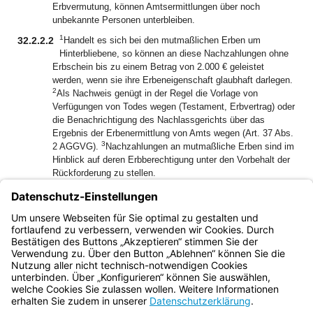
Erbvermutung, können Amtsermittlungen über noch
unbekannte Personen unterbleiben.
1
32.2.2.2
Handelt es sich bei den mutmaßlichen Erben um
Hinterbliebene, so können an diese Nachzahlungen ohne
Erbschein bis zu einem Betrag von 2.000 € geleistet
werden, wenn sie ihre Erbeneigenschaft glaubhaft darlegen.
2
Als Nachweis genügt in der Regel die Vorlage von
Verfügungen von Todes wegen (Testament, Erbvertrag) oder
die Benachrichtigung des Nachlassgerichts über das
Ergebnis der Erbenermittlung von Amts wegen (Art. 37 Abs.
3
2 AGGVG).
Nachzahlungen an mutmaßliche Erben sind im
Hinblick auf deren Erbberechtigung unter den Vorbehalt der
Rückforderung zu stellen.
32.2.2.3
Nachzahlungen ab einem Betrag von 2.000 € sind nur
gegen Vorlage einer amtlichen Bescheinigung (Erbschein)
zu leisten, die den öffentlichen Glauben an deren Richtigkeit
begründet (§ 2366 BGB).
Bayern.de
BayernPortal