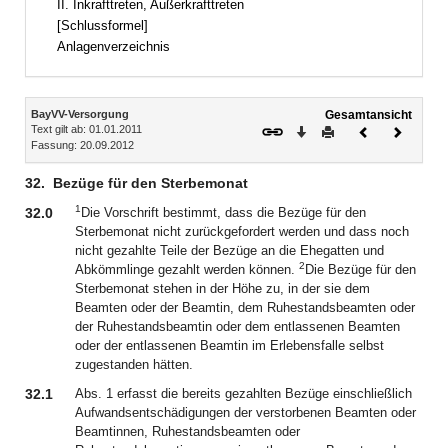
II. Inkrafttreten, Außerkrafttreten
[Schlussformel]
Anlagenverzeichnis
Inhalt
BayVV-Versorgung
Gesamtansicht
Text gilt ab: 01.01.2011
Download
Drucken
Vorheriges
Nächste
Fassung: 20.09.2012
Dokument
Dokume
32.
Bezüge für den Sterbemonat
1
32.0
Die Vorschrift bestimmt, dass die Bezüge für den
Sterbemonat nicht zurückgefordert werden und dass noch
nicht gezahlte Teile der Bezüge an die Ehegatten und
2
Abkömmlinge gezahlt werden können.
Die Bezüge für den
Sterbemonat stehen in der Höhe zu, in der sie dem
Beamten oder der Beamtin, dem Ruhestandsbeamten oder
der Ruhestandsbeamtin oder dem entlassenen Beamten
oder der entlassenen Beamtin im Erlebensfalle selbst
zugestanden hätten.
32.1
Abs. 1 erfasst die bereits gezahlten Bezüge einschließlich
Aufwandsentschädigungen der verstorbenen Beamten oder
Beamtinnen, Ruhestandsbeamten oder