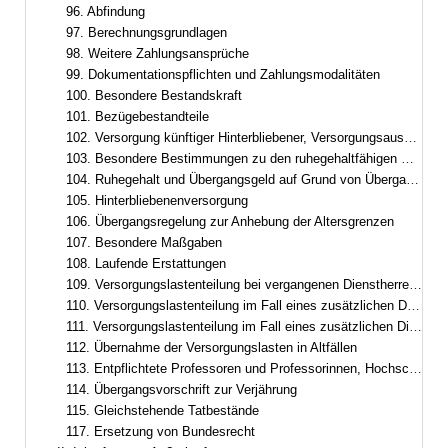
96. Abfindung
97. Berechnungsgrundlagen
98. Weitere Zahlungsansprüche
99. Dokumentationspflichten und Zahlungsmodalitäten
100. Besondere Bestandskraft
101. Bezügebestandteile
102. Versorgung künftiger Hinterbliebener, Versorgungsausgleich
103. Besondere Bestimmungen zu den ruhegehaltfähigen Bezügen, zur ruhegehaltfähigen Dienstzeit und zum Ruhegehalt
104. Ruhegehalt und Übergangsgeld auf Grund von Übergangsregelungen im Besoldungsrecht
105. Hinterbliebenenversorgung
106. Übergangsregelung zur Anhebung der Altersgrenzen
107. Besondere Maßgaben
108. Laufende Erstattungen
109. Versorgungslastenteilung bei vergangenen Dienstherrenwechseln ohne laufende Erstattung
110. Versorgungslastenteilung im Fall eines zusätzlichen Dienstherrenwechsels nach Art. 95
111. Versorgungslastenteilung im Fall eines zusätzlichen Dienstherrenwechsels nach dem Versorgungslastenteilungs-Staatsvertrag
112. Übernahme der Versorgungslasten in Altfällen
113. Entpflichtete Professoren und Professorinnen, Hochschulleistungsbezüge
114. Übergangsvorschrift zur Verjährung
115. Gleichstehende Tatbestände
117. Ersetzung von Bundesrecht