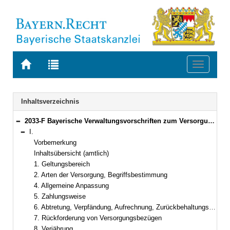
Zur
Zur
Toggle
Startseite
Trefferliste
navigati
von
der
BAYERN.RECHT
letzten
Navigation
Inhaltsverzeichnis
Suche
2033-F Bayerische Verwaltungsvorschriften zum Versorgungsrecht (BayVV-Versorgung) Bekanntmachung des Bayerischen Staatsministeriums der Finanzen vom 20. September 2012, Az. 24 - P 1601 - 043 - 38 950/11 (FMBl. S. 394)
Bereich reduzieren
I.
Bereich reduzieren
Vorbemerkung
Inhaltsübersicht (amtlich)
1. Geltungsbereich
2. Arten der Versorgung, Begriffsbestimmung
4. Allgemeine Anpassung
5. Zahlungsweise
6. Abtretung, Verpfändung, Aufrechnung, Zurückbehaltungsrecht
7. Rückforderung von Versorgungsbezügen
8. Verjährung