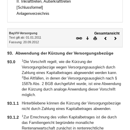
II. Inkrafttreten, Außerkrafttreten
[Schlussformel]
Anlagenverzeichnis
Inhalt
BayVV-Versorgung
Gesamtansicht
Text gilt ab: 01.01.2011
Download
Drucken
Vorheriges
Nächste
Fassung: 20.09.2012
Dokument
Dokume
93.
Abwendung der Kürzung der Versorgungsbezüge
1
93.0
Die Vorschrift regelt, wie die Kürzung der
Versorgungsbezüge wegen Versorgungsausgleich durch
Zahlung eines Kapitalbetrages abgewendet werden kann.
2
Bei Altfällen, in denen der Versorgungsausgleich nach §
1587b Abs. 2 BGB durchgeführt wurde, ist eine Abwendung
der Kürzung durch analoge Anwendung dieser Vorschrift
möglich.
93.1.1
Hinterbliebene können die Kürzung der Versorgungsbezüge
nicht durch Zahlung eines Kapitalbetrages abwenden.
1
93.1.2
Zur Errechnung des vollen Kapitalbetrages ist die durch
das Familiengericht begründete monatliche
Rentenanwartschaft zunächst in rentenrechtliche