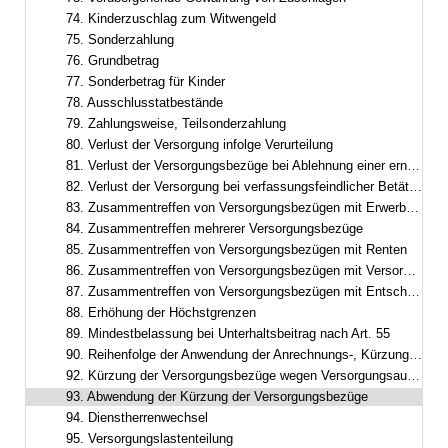
74. Kinderzuschlag zum Witwengeld
75. Sonderzahlung
76. Grundbetrag
77. Sonderbetrag für Kinder
78. Ausschlusstatbestände
79. Zahlungsweise, Teilsonderzahlung
80. Verlust der Versorgung infolge Verurteilung
81. Verlust der Versorgungsbezüge bei Ablehnung einer erneuten Berufung
82. Verlust der Versorgung bei verfassungsfeindlicher Betätigung
83. Zusammentreffen von Versorgungsbezügen mit Erwerbs- und Erwerbsersatzeinkommen
84. Zusammentreffen mehrerer Versorgungsbezüge
85. Zusammentreffen von Versorgungsbezügen mit Renten
86. Zusammentreffen von Versorgungsbezügen mit Versorgung aus zwischenstaatlicher und überstaatlicher Verwendung
87. Zusammentreffen von Versorgungsbezügen mit Entschädigung oder Versorgungsbezügen nach dem Abgeordnetenstatut des Europäischen Parlaments
88. Erhöhung der Höchstgrenzen
89. Mindestbelassung bei Unterhaltsbeitrag nach Art. 55
90. Reihenfolge der Anwendung der Anrechnungs-, Kürzungs- und Ruhensvorschriften
92. Kürzung der Versorgungsbezüge wegen Versorgungsausgleich
93. Abwendung der Kürzung der Versorgungsbezüge
94. Dienstherrenwechsel
95. Versorgungslastenteilung