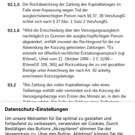
93.1.5
Die Rückabwicklung der Zahlung des Kapitalbetrages im
Falle einer Anpassung wegen Tod der
ausgleichsberechtigten Person nach §§ 37, 38 VersAusglG
richtet sich nach § 37 Abs. 1 Satz 2 VersAusglG.
1
93.1.6
Wird die Entscheidung über den Versorgungsausgleich
nachträglich zu Gunsten der ausgleichspflichtigen Person
abgeändert, entfällt insoweit der Rechtsgrund für die zur
2
Abwendung der Kürzung geleisteten Zahlungen.
Es
entsteht ein öffentlich-rechtlicher Erstattungsanspruch (vgl.
BVerwG, Urteil vom 21. Oktober 1999 – 2 C 11/99 –
BVerwGE 109, 365) auf Rückzahlung der zu viel gezahlten
Beträge unter Anrechnung der nach Art. 92 anteilig
errechneten Kürzungsbeträge.
1
93.2
Bei Zahlung des vollen Kapitalbetrags oder eines
Teilbetrags entfällt oder vermindert sich die Kürzung der
Versorgungsbezüge vom Ersten des Monats an, in dem die
2
Zahlung erfolgt.
Im Falle der Zahlung eines Teilbetrags
vermindert sich der Kürzungsbetrag in dem Verhältnis, in
3
dem der Teilbetrag zum vollen Kapitalbetrag steht.
Der
restliche Kapitalbetrag erhöht oder vermindert
sich weiterhin
nach Maßgabe des Abs. 1.