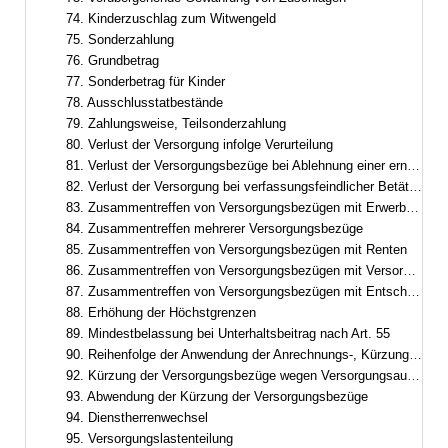
74. Kinderzuschlag zum Witwengeld
75. Sonderzahlung
76. Grundbetrag
77. Sonderbetrag für Kinder
78. Ausschlusstatbestände
79. Zahlungsweise, Teilsonderzahlung
80. Verlust der Versorgung infolge Verurteilung
81. Verlust der Versorgungsbezüge bei Ablehnung einer erneuten Berufung
82. Verlust der Versorgung bei verfassungsfeindlicher Betätigung
83. Zusammentreffen von Versorgungsbezügen mit Erwerbs- und Erwerbsersatzeinkommen
84. Zusammentreffen mehrerer Versorgungsbezüge
85. Zusammentreffen von Versorgungsbezügen mit Renten
86. Zusammentreffen von Versorgungsbezügen mit Versorgung aus zwischenstaatlicher und überstaatlicher Verwendung
87. Zusammentreffen von Versorgungsbezügen mit Entschädigung oder Versorgungsbezügen nach dem Abgeordnetenstatut des Europäischen Parlaments
88. Erhöhung der Höchstgrenzen
89. Mindestbelassung bei Unterhaltsbeitrag nach Art. 55
90. Reihenfolge der Anwendung der Anrechnungs-, Kürzungs- und Ruhensvorschriften
92. Kürzung der Versorgungsbezüge wegen Versorgungsausgleich
93. Abwendung der Kürzung der Versorgungsbezüge
94. Dienstherrenwechsel
95. Versorgungslastenteilung