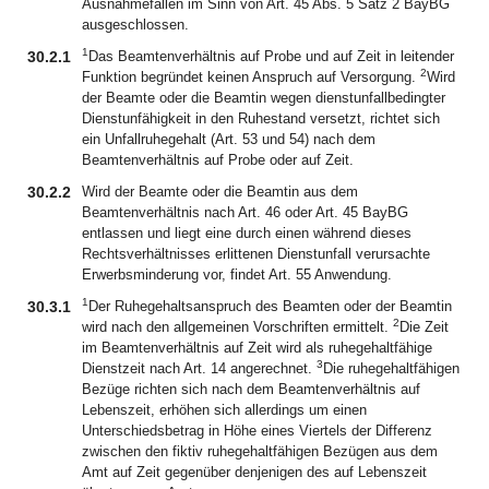
Ausnahmefällen im Sinn von Art. 45 Abs. 5 Satz 2 BayBG
ausgeschlossen.
1
30.2.1
Das Beamtenverhältnis auf Probe und auf Zeit in leitender
2
Funktion begründet keinen Anspruch auf Versorgung.
Wird
der Beamte oder die Beamtin wegen dienstunfallbedingter
Dienstunfähigkeit in den Ruhestand versetzt, richtet sich
ein Unfallruhegehalt (Art. 53 und 54) nach dem
Beamtenverhältnis auf Probe oder auf Zeit.
30.2.2
Wird der Beamte oder die Beamtin aus dem
Beamtenverhältnis nach Art. 46 oder Art. 45 BayBG
entlassen und liegt eine durch einen während dieses
Rechtsverhältnisses erlittenen Dienstunfall verursachte
Erwerbsminderung vor, findet Art. 55 Anwendung.
1
30.3.1
Der Ruhegehaltsanspruch des Beamten oder der Beamtin
2
wird nach den allgemeinen Vorschriften ermittelt.
Die Zeit
im Beamtenverhältnis auf Zeit wird als ruhegehaltfähige
3
Dienstzeit nach Art. 14 angerechnet.
Die ruhegehaltfähigen
Bezüge richten sich nach dem Beamtenverhältnis auf
Lebenszeit, erhöhen sich allerdings um einen
Unterschiedsbetrag in Höhe eines Viertels der Differenz
zwischen den fiktiv ruhegehaltfähigen Bezügen aus dem
Amt auf Zeit gegenüber denjenigen des auf Lebenszeit