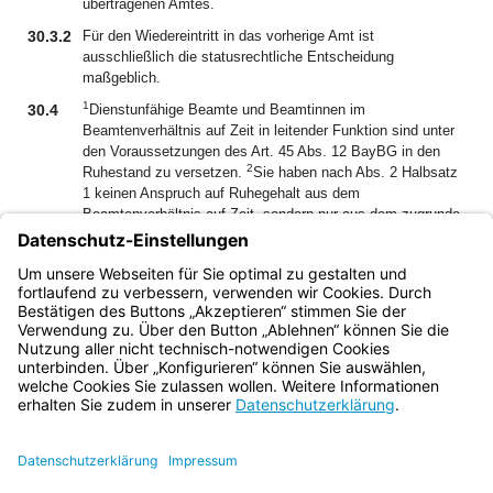
übertragenen Amtes.
30.3.2
Für den Wiedereintritt in das vorherige Amt ist
ausschließlich die statusrechtliche Entscheidung
maßgeblich.
1
30.4
Dienstunfähige Beamte und Beamtinnen im
Beamtenverhältnis auf Zeit in leitender Funktion sind unter
den Voraussetzungen des Art. 45 Abs. 12 BayBG in den
2
Ruhestand zu versetzen.
Sie haben nach Abs. 2 Halbsatz
1 keinen Anspruch auf Ruhegehalt aus dem
Beamtenverhältnis auf Zeit, sondern nur aus dem zugrunde
3
liegenden Beamtenverhältnis auf Lebenszeit.
In diesen
Fällen berechnen sich jedoch die ruhegehaltfähigen Bezüge
aus dem Beamtenverhältnis auf Zeit; insbesondere Art. 12
Abs. 4 und 7 sind anzuwenden.
Bayern.de
BayernPortal
Datenschutz
Impressum