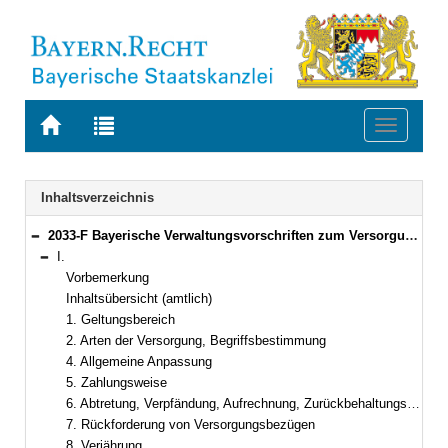
Zur
Zur
Toggle
Startseite
Trefferliste
navigati
von
der
BAYERN.RECHT
letzten
Navigation
Inhaltsverzeichnis
Suche
2033-F Bayerische Verwaltungsvorschriften zum Versorgungsrecht (BayVV-Versorgung) Bekanntmachung des Bayerischen Staatsministeriums der Finanzen vom 20. September 2012, Az. 24 - P 1601 - 043 - 38 950/11 (FMBl. S. 394)
Bereich reduzieren
I.
Bereich reduzieren
Vorbemerkung
Inhaltsübersicht (amtlich)
1. Geltungsbereich
2. Arten der Versorgung, Begriffsbestimmung
4. Allgemeine Anpassung
5. Zahlungsweise
6. Abtretung, Verpfändung, Aufrechnung, Zurückbehaltungsrecht
7. Rückforderung von Versorgungsbezügen
8. Verjährung