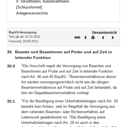
II. Inkrafttreten, Außerkrafttreten
[Schlussformel]
Anlagenverzeichnis
Inhalt
BayVV-Versorgung
Gesamtansicht
Text gilt ab: 01.01.2011
Download
Drucken
Vorheriges
Nächste
Fassung: 20.09.2012
Dokument
Dokume
30.
Beamte und Beamtinnen auf Probe und auf Zeit in
leitender Funktion
1
30.0
Die Vorschrift regelt die Versorgung von Beamten und
Beamtinnen auf Probe und auf Zeit in leitender Funktion
2
nach Art. 46 und 45 BayBG.
Beamtenverhältnisse dieser
Art werden versorgungsrechtlich nicht wie die übrigen
Beamtenverhältnisse auf Probe und auf Zeit behandelt, da
hier ein Doppelbeamtenverhältnis vorliegt.
1
30.1
Für die Bewilligung eines Unterhaltsbeitrages nach Art. 29
besteht kein Anlass, weil im Regelfall die Versorgung aus
dem ruhenden Beamten- oder Richterverhältnis auf
2
Lebenszeit gewährleistet ist.
Die Bewilligung eines
Unterhaltsbeitrages nach Art. 29 ist auch in den