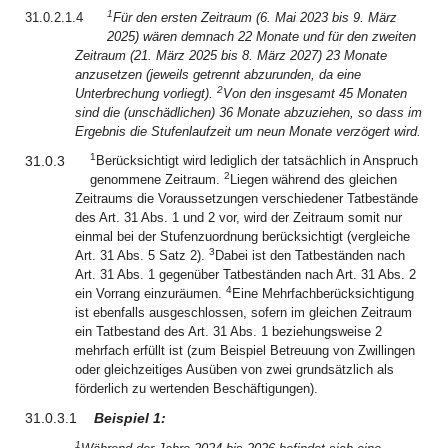
1
31.0.2.1.4
Für den ersten Zeitraum (6. Mai 2023 bis 9. März
2025) wären demnach 22 Monate und für den zweiten
Zeitraum (21. März 2025 bis 8. März 2027) 23 Monate
anzusetzen (jeweils getrennt abzurunden, da eine
2
Unterbrechung vorliegt).
Von den insgesamt 45 Monaten
sind die (unschädlichen) 36 Monate abzuziehen, so dass im
Ergebnis die Stufenlaufzeit um neun Monate verzögert wird.
1
31.0.3
Berücksichtigt wird lediglich der tatsächlich in Anspruch
2
genommene Zeitraum.
Liegen während des gleichen
Zeitraums die Voraussetzungen verschiedener Tatbestände
des Art. 31 Abs. 1 und 2 vor, wird der Zeitraum somit nur
einmal bei der Stufenzuordnung berücksichtigt (vergleiche
3
Art. 31 Abs. 5 Satz 2).
Dabei ist den Tatbeständen nach
Art. 31 Abs. 1 gegenüber Tatbeständen nach Art. 31 Abs. 2
4
ein Vorrang einzuräumen.
Eine Mehrfachberücksichtigung
ist ebenfalls ausgeschlossen, sofern im gleichen Zeitraum
ein Tatbestand des Art. 31 Abs. 1 beziehungsweise 2
mehrfach erfüllt ist (zum Beispiel Betreuung von Zwillingen
oder gleichzeitiges Ausüben von zwei grundsätzlich als
förderlich zu wertenden Beschäftigungen).
31.0.3.1
Beispiel 1:
1