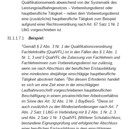
Qualifikationserwerb abweichend von der Systematik des
Leistungslaufbahngesetzes – Vorbereitungsdienst oder
hauptberufliche Tätigkeit – neben dem Vorbereitungsdienst
eine (zusätzliche) hauptberufliche Tätigkeit zum Beispiel
aufgrund einer Rechtsverordnung nach Art. 67 Satz 1 Nr. 2
LlbG vorgeschrieben ist.
31.1.1.7.1
Beispiel:
1
Gemäß § 2 Abs. 3 Nr. 1 der Qualifikationsverordnung
Fachlehrkräfte (QualVFL) ist in den Fällen des § 1 Abs. 1
Nr. 1, 3 und 5 QualVFL die Zulassung von Fachlehrern und
Fachlehrerinnen zum Vorbereitungsdienst nur zulässig,
wenn sie nach Abschluss der beruflichen Erstausbildung
eine mindestens dreijährige einschlägige hauptberufliche
2
Tätigkeit absolviert haben.
Bei diesem Erfordernis handelt
es sich um eine Zeit einer in der einschlägigen
Laufbahnvorschrift vorgeschriebenen hauptberuflichen
Beschäftigung in einem privatrechtlichen Arbeitsverhältnis
3
im Sinne des Art. 31 Abs. 1 Nr. 1 BayBesG.
Diese ist
auch zusätzlich zu den Mindestanforderungen nach Art. 7
Abs. 2 Satz 1 LlbG in Verbindung mit § 2 Abs. 1 Nr. 2, 3
und Abs. 2 Satz 1 Nr. 3 QualVFL (Mittlerer Schulabschluss,
bestandene Eignungsprüfung und erfolgreicher Abschluss
einer beruflichen Erstausbildung in dem einschlägigen