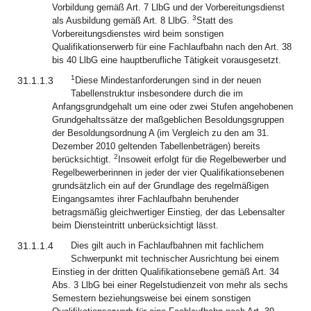
Vorbildung gemäß Art. 7 LlbG und der Vorbereitungsdienst
3
als Ausbildung gemäß Art. 8 LlbG.
Statt des
Vorbereitungsdienstes wird beim sonstigen
Qualifikationserwerb für eine Fachlaufbahn nach den Art. 38
bis 40 LlbG eine hauptberufliche Tätigkeit vorausgesetzt.
1
31.1.1.3
Diese Mindestanforderungen sind in der neuen
Tabellenstruktur insbesondere durch die im
Anfangsgrundgehalt um eine oder zwei Stufen angehobenen
Grundgehaltssätze der maßgeblichen Besoldungsgruppen
der Besoldungsordnung A (im Vergleich zu den am 31.
Dezember 2010 geltenden Tabellenbeträgen) bereits
2
berücksichtigt.
Insoweit erfolgt für die Regelbewerber und
Regelbewerberinnen in jeder der vier Qualifikationsebenen
grundsätzlich ein auf der Grundlage des regelmäßigen
Eingangsamtes ihrer Fachlaufbahn beruhender
betragsmäßig gleichwertiger Einstieg, der das Lebensalter
beim Diensteintritt unberücksichtigt lässt.
31.1.1.4
Dies gilt auch in Fachlaufbahnen mit fachlichem
Schwerpunkt mit technischer Ausrichtung bei einem
Einstieg in der dritten Qualifikationsebene gemäß Art. 34
Abs. 3 LlbG bei einer Regelstudienzeit von mehr als sechs
Semestern beziehungsweise bei einem sonstigen