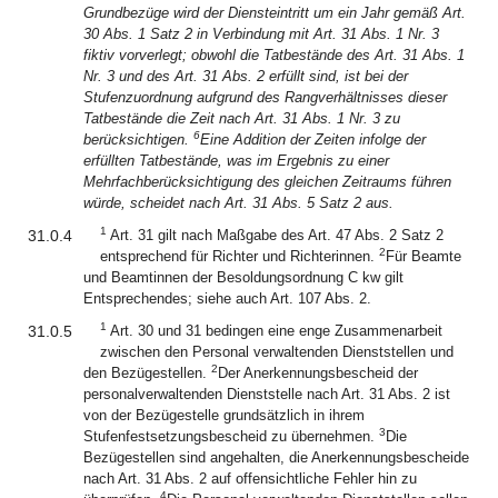
Grundbezüge wird der Diensteintritt um ein Jahr gemäß Art.
30 Abs. 1 Satz 2 in Verbindung mit Art. 31 Abs. 1 Nr. 3
fiktiv vorverlegt; obwohl die Tatbestände des Art. 31 Abs. 1
Nr. 3 und des Art. 31 Abs. 2 erfüllt sind, ist bei der
Stufenzuordnung aufgrund des Rangverhältnisses dieser
Tatbestände die Zeit nach Art. 31 Abs. 1 Nr. 3 zu
6
berücksichtigen.
Eine Addition der Zeiten infolge der
erfüllten Tatbestände, was im Ergebnis zu einer
Mehrfachberücksichtigung des gleichen Zeitraums führen
würde, scheidet nach Art. 31 Abs. 5 Satz 2 aus.
1
31.0.4
Art. 31 gilt nach Maßgabe des Art. 47 Abs. 2 Satz 2
2
entsprechend für Richter und Richterinnen.
Für Beamte
und Beamtinnen der Besoldungsordnung C kw gilt
Entsprechendes; siehe auch Art. 107 Abs. 2.
1
31.0.5
Art. 30 und 31 bedingen eine enge Zusammenarbeit
zwischen den Personal verwaltenden Dienststellen und
2
den Bezügestellen.
Der Anerkennungsbescheid der
personalverwaltenden Dienststelle nach Art. 31 Abs. 2 ist
von der Bezügestelle grundsätzlich in ihrem
3
Stufenfestsetzungsbescheid zu übernehmen.
Die
Bezügestellen sind angehalten, die Anerkennungsbescheide
nach Art. 31 Abs. 2 auf offensichtliche Fehler hin zu
4