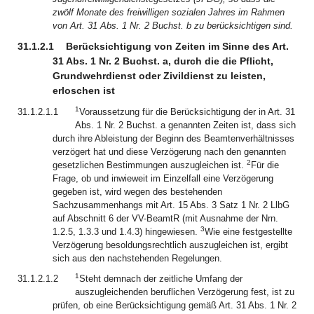
zwölf Monate des freiwilligen sozialen Jahres im Rahmen
von Art. 31 Abs. 1 Nr. 2 Buchst. b zu berücksichtigen sind.
31.1.2.1
Berücksichtigung von Zeiten im Sinne des Art.
31 Abs. 1 Nr. 2 Buchst. a, durch die die Pflicht,
Grundwehrdienst oder Zivildienst zu leisten,
erloschen ist
1
31.1.2.1.1
Voraussetzung für die Berücksichtigung der in Art. 31
Abs. 1 Nr. 2 Buchst. a genannten Zeiten ist, dass sich
durch ihre Ableistung der Beginn des Beamtenverhältnisses
verzögert hat und diese Verzögerung nach den genannten
2
gesetzlichen Bestimmungen auszugleichen ist.
Für die
Frage, ob und inwieweit im Einzelfall eine Verzögerung
gegeben ist, wird wegen des bestehenden
Sachzusammenhangs mit Art. 15 Abs. 3 Satz 1 Nr. 2 LlbG
auf Abschnitt 6 der VV-BeamtR (mit Ausnahme der Nrn.
3
1.2.5, 1.3.3 und 1.4.3) hingewiesen.
Wie eine festgestellte
Verzögerung besoldungsrechtlich auszugleichen ist, ergibt
sich aus den nachstehenden Regelungen.
1
31.1.2.1.2
Steht demnach der zeitliche Umfang der
auszugleichenden beruflichen Verzögerung fest, ist zu
prüfen, ob eine Berücksichtigung gemäß Art. 31 Abs. 1 Nr. 2