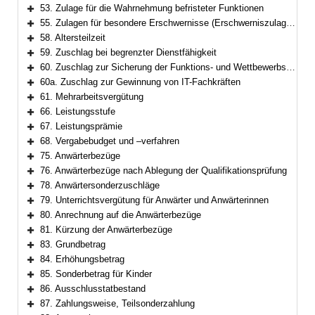
Bereich erweitern
53. Zulage für die Wahrnehmung befristeter Funktionen
Bereich erweitern
55. Zulagen für besondere Erschwernisse (Erschwerniszulagen)
Bereich erweitern
58. Altersteilzeit
Bereich erweitern
59. Zuschlag bei begrenzter Dienstfähigkeit
Bereich erweitern
60. Zuschlag zur Sicherung der Funktions- und Wettbewerbsfähigkeit
Bereich erweitern
60a. Zuschlag zur Gewinnung von IT-Fachkräften
Bereich erweitern
61. Mehrarbeitsvergütung
Bereich erweitern
66. Leistungsstufe
Bereich erweitern
67. Leistungsprämie
Bereich erweitern
68. Vergabebudget und –verfahren
Bereich erweitern
75. Anwärterbezüge
Bereich erweitern
76. Anwärterbezüge nach Ablegung der Qualifikationsprüfung
Bereich erweitern
78. Anwärtersonderzuschläge
Bereich erweitern
79. Unterrichtsvergütung für Anwärter und Anwärterinnen
Bereich erweitern
80. Anrechnung auf die Anwärterbezüge
Bereich erweitern
81. Kürzung der Anwärterbezüge
Bereich erweitern
83. Grundbetrag
Bereich erweitern
84. Erhöhungsbetrag
Bereich erweitern
85. Sonderbetrag für Kinder
Bereich erweitern
86. Ausschlusstatbestand
Bereich erweitern
87. Zahlungsweise, Teilsonderzahlung
Bereich erweitern