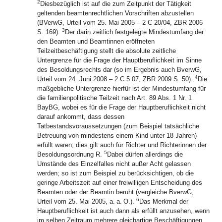
2
Diesbezüglich ist auf die zum Zeitpunkt der Tätigkeit
geltenden beamtenrechtlichen Vorschriften abzustellen
(BVerwG, Urteil vom 25. Mai 2005 – 2 C 20/04, ZBR 2006
3
S. 169).
Der darin zeitlich festgelegte Mindestumfang der
den Beamten und Beamtinnen eröffneten
Teilzeitbeschäftigung stellt die absolute zeitliche
Untergrenze für die Frage der Hauptberuflichkeit im Sinne
des Besoldungsrechts dar (so im Ergebnis auch BverwG,
4
Urteil vom 24. Juni 2008 – 2 C 5.07, ZBR 2009 S. 50).
Die
maßgebliche Untergrenze hierfür ist der Mindestumfang für
die familienpolitische Teilzeit nach Art. 89 Abs. 1 Nr. 1
BayBG, wobei es für die Frage der Hauptberuflichkeit nicht
darauf ankommt, dass dessen
Tatbestandsvoraussetzungen (zum Beispiel tatsächliche
Betreuung von mindestens einem Kind unter 18 Jahren)
erfüllt waren; dies gilt auch für Richter und Richterinnen der
5
Besoldungsordnung R.
Dabei dürfen allerdings die
Umstände des Einzelfalles nicht außer Acht gelassen
werden; so ist zum Beispiel zu berücksichtigen, ob die
geringe Arbeitszeit auf einer freiwilligen Entscheidung des
Beamten oder der Beamtin beruht (vergleiche BverwG,
6
Urteil vom 25. Mai 2005, a. a. O.).
Das Merkmal der
Hauptberuflichkeit ist auch dann als erfüllt anzusehen, wenn
im selben Zeitraum mehrere gleichartige Beschäftigungen