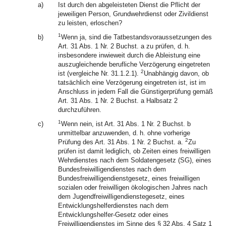
a)
Ist durch den abgeleisteten Dienst die Pflicht der
jeweiligen Person, Grundwehrdienst oder Zivildienst
zu leisten, erloschen?
1
b)
Wenn ja, sind die Tatbestandsvoraussetzungen des
Art. 31 Abs. 1 Nr. 2 Buchst. a zu prüfen, d. h.
insbesondere inwieweit durch die Ableistung eine
auszugleichende berufliche Verzögerung eingetreten
2
ist (vergleiche Nr. 31.1.2.1).
Unabhängig davon, ob
tatsächlich eine Verzögerung eingetreten ist, ist im
Anschluss in jedem Fall die Günstigerprüfung gemäß
Art. 31 Abs. 1 Nr. 2 Buchst. a Halbsatz 2
durchzuführen.
1
c)
Wenn nein, ist Art. 31 Abs. 1 Nr. 2 Buchst. b
unmittelbar anzuwenden, d. h. ohne vorherige
2
Prüfung des Art. 31 Abs. 1 Nr. 2 Buchst. a.
Zu
prüfen ist damit lediglich, ob Zeiten eines freiwilligen
Wehrdienstes nach dem Soldatengesetz (SG), eines
Bundesfreiwilligendienstes nach dem
Bundesfreiwilligendienstgesetz, eines freiwilligen
sozialen oder freiwilligen ökologischen Jahres nach
dem Jugendfreiwilligendienstegesetz, eines
Entwicklungshelferdienstes nach dem
Entwicklungshelfer-Gesetz oder eines
Freiwilligendienstes im Sinne des § 32 Abs. 4 Satz 1