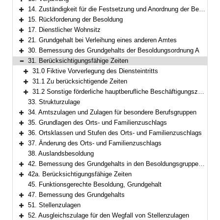
Bereich erweitern
14. Zuständigkeit für die Festsetzung und Anordnung der Besoldung
Bereich erweitern
15. Rückforderung der Besoldung
Bereich erweitern
17. Dienstlicher Wohnsitz
Bereich erweitern
21. Grundgehalt bei Verleihung eines anderen Amtes
Bereich erweitern
30. Bemessung des Grundgehalts der Besoldungsordnung A
Bereich erweitern
31. Berücksichtigungsfähige Zeiten
Bereich reduzieren
31.0 Fiktive Vorverlegung des Diensteintritts
Bereich erweitern
31.1 Zu berücksichtigende Zeiten
Bereich erweitern
31.2 Sonstige förderliche hauptberufliche Beschäftigungszeiten
Bereich erweitern
33. Strukturzulage
34. Amtszulagen und Zulagen für besondere Berufsgruppen
Bereich erweitern
35. Grundlagen des Orts- und Familienzuschlags
Bereich erweitern
36. Ortsklassen und Stufen des Orts- und Familienzuschlags
Bereich erweitern
37. Änderung des Orts- und Familienzuschlags
Bereich erweitern
38. Auslandsbesoldung
42. Bemessung des Grundgehalts in den Besoldungsgruppen W 2 und W 3
Bereich erweitern
42a. Berücksichtigungsfähige Zeiten
Bereich erweitern
45. Funktionsgerechte Besoldung, Grundgehalt
47. Bemessung des Grundgehalts
Bereich erweitern
51. Stellenzulagen
Bereich erweitern
52. Ausgleichszulage für den Wegfall von Stellenzulagen