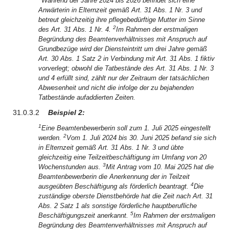
Während der Jahre 2024 bis 2026 befindet sich eine
Anwärterin in Elternzeit gemäß Art. 31 Abs. 1 Nr. 3 und
betreut gleichzeitig ihre pflegebedürftige Mutter im Sinne
2
des Art. 31 Abs. 1 Nr. 4.
Im Rahmen der erstmaligen
Begründung des Beamtenverhältnisses mit Anspruch auf
Grundbezüge wird der Diensteintritt um drei Jahre gemäß
Art. 30 Abs. 1 Satz 2 in Verbindung mit Art. 31 Abs. 1 fiktiv
vorverlegt; obwohl die Tatbestände des Art. 31 Abs. 1 Nr. 3
und 4 erfüllt sind, zählt nur der Zeitraum der tatsächlichen
Abwesenheit und nicht die infolge der zu bejahenden
Tatbestände aufaddierten Zeiten.
31.0.3.2
Beispiel 2:
1
Eine Beamtenbewerberin soll zum 1. Juli 2025 eingestellt
2
werden.
Vom 1. Juli 2024 bis 30. Juni 2025 befand sie sich
in Elternzeit gemäß Art. 31 Abs. 1 Nr. 3 und übte
gleichzeitig eine Teilzeitbeschäftigung im Umfang von 20
3
Wochenstunden aus.
Mit Antrag vom 10. Mai 2025 hat die
Beamtenbewerberin die Anerkennung der in Teilzeit
4
ausgeübten Beschäftigung als förderlich beantragt.
Die
zuständige oberste Dienstbehörde hat die Zeit nach Art. 31
Abs. 2 Satz 1 als sonstige förderliche hauptberufliche
5
Beschäftigungszeit anerkannt.
Im Rahmen der erstmaligen
Begründung des Beamtenverhältnisses mit Anspruch auf