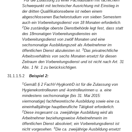
Für die Zulassung zu einer Fachlaufbahn mit fachlichem
Schwerpunkt mit technischer Ausrichtung mit Einstieg in
der dritten Qualifikationsebene ist neben einem
abgeschlossenen Bachelorstudium von sieben Semestern
auch ein Vorbereitungsdienst von 18 Monaten erforderlich.
2
Die zuständige oberste Dienstbehörde legt fest, dass statt
des 18monatigen Vorbereitungsdienstes ein
Vorbereitungsdienst von zwölf Monaten und eine
sechsmonatige Ausbildungszeit als Arbeitnehmer im
3
öffentlichen Dienst abzuleisten ist.
Das privatrechtliche
Arbeitsverhältnis von sechs Monaten ersetzt für diesen
Zeitraum den Vorbereitungsdienst und ist nicht nach Art. 31
Abs. 1 Nr. 1 zu berücksichtigen.
31.1.1.5.2
Beispiel 2:
1
Gemäß § 2 FachV-HygkontrD ist für die Zulassung von
Hygienekontrolleuren und -kontrolleurinnen u. a. eine
mindestens sechsmonatige (bis 31. Mai 2015:
viermonatige) fachtheoretische Ausbildung sowie eine ca.
eineinhalbjährige hauptberufliche Tätigkeit erforderlich.
2
Diese insgesamt ca. zweijährige Ausbildung wird als
Arbeitnehmer beziehungsweise Arbeitnehmerin im
öffentlichen Dienst absolviert; ein Vorbereitungsdienst ist
3
nicht vorgesehen.
Die ca. zweijährige Ausbildung ersetzt