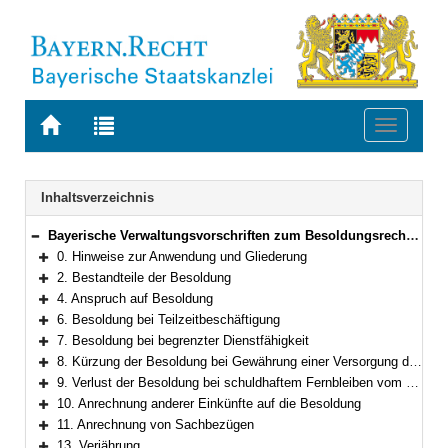
Zur
Zur
Toggle
Startseite
Trefferliste
navigati
von
der
BAYERN.RECHT
letzten
Navigation
Inhaltsverzeichnis
Suche
Bayerische Verwaltungsvorschriften zum Besoldungsrecht und Nebengebieten
Bereich reduzieren
0. Hinweise zur Anwendung und Gliederung
Bereich erweitern
2. Bestandteile der Besoldung
Bereich erweitern
4. Anspruch auf Besoldung
Bereich erweitern
6. Besoldung bei Teilzeitbeschäftigung
Bereich erweitern
7. Besoldung bei begrenzter Dienstfähigkeit
Bereich erweitern
8. Kürzung der Besoldung bei Gewährung einer Versorgung durch eine zwischenstaatliche oder überstaatliche Einrichtung
Bereich erweitern
9. Verlust der Besoldung bei schuldhaftem Fernbleiben vom Dienst
Bereich erweitern
10. Anrechnung anderer Einkünfte auf die Besoldung
Bereich erweitern
11. Anrechnung von Sachbezügen
Bereich erweitern
13. Verjährung