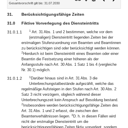
Gesamtvorschrift gilt bis: 31.07.2030
Dokument
Dokume
31.
Berücksichtigungsfähige Zeiten
31.0
Fiktive Vorverlegung des Diensteintritts
1
31.0.1.1
Art. 31 Abs. 1 und 2 bestimmen, welche vor dem
(erstmaligen) Diensteintritt liegenden Zeiten bei der
erstmaligen Stufenzuordnung von Beamten und Beamtinnen
zu berücksichtigen sind oder berücksichtigt werden können.
2
Hierdurch ist beim Diensteintritt eines Beamten oder einer
Beamtin die Festsetzung einer höheren als der
Anfangsstufe nach Art. 30 Abs. 1 Satz 1 bis 4 (vergleiche
Nr. 30.1) möglich.
1
31.0.1.2
Darüber hinaus sind in Art. 31 Abs. 3 die
Unterbrechungstatbestände aufgezählt, welche das
regelmäßige Aufsteigen in den Stufen nach Art. 30 Abs. 2
Satz 3 nicht verzögern, obgleich während dieser
Unterbrechungszeit kein Anspruch auf Besoldung bestand.
2
Insbesondere werden berücksichtigungsfähige Zeiten des
Art. 31 Abs. 1 und 2 erfasst, die zwischen den
3
Beamtenverhältnissen liegen.
D. h. in diesen Fällen wird
nicht der erstmalige Diensteintritt um die
berücksichtigungsfähigen Zeiten fiktiv vorverlegt, sondern