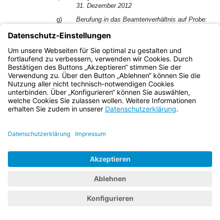
31. Dezember 2012
g)
Berufung in das Beamtenverhältnis auf Probe:
1. Januar 2013
1
Vorliegend wurde ein Dienst im Sinne des Art. 31
Abs. 1 Nr. 2 Buchst. a unter Geltung der allgemeinen
2
Wehrpflicht abgeleistet.
Die Zeit vom 1. Oktober
1999 bis 30. September 2000 hat den späteren
Eintritt in das Beamtenverhältnis verzögert; für die
Zeit vom 1. August 1999 bis 30. September 1999
3
besteht kein Kausalzusammenhang.
Die nach Art.
31 Abs. 1 Nr. 2 Buchst. a Halbsatz 1
berücksichtigungsfähige Zeit beträgt somit zwölf
4
Monate.
Die nach Art. 31 Abs. 1 Nr. 2 Buchst. a
Halbsatz 2 durchzuführende Günstigerprüfung führt
demgegenüber zu einer berücksichtigungsfähigen
Zeit von 13 Monaten (hier wird die tatsächlich
5
abgeleistete Zeit zugrunde gelegt).
Somit ist eine
Berücksichtigung nach
Art. 31 Abs. 1 Nr. 2 Buchst.
b im größeren Umfang möglich.
b)
Verzögerungstatbestand während des
Vorbereitungsdienstes
1
Soweit sich der nach Art. 30 Abs. 1 Satz 2