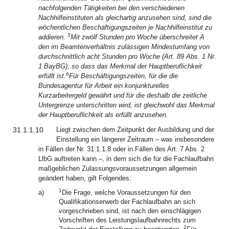
nachfolgenden Tätigkeiten bei den verschiedenen
Nachhilfeinstituten als gleichartig anzusehen sind, sind die
wöchentlichen Beschäftigungszeiten je Nachhilfeinstitut zu
5
addieren.
Mit zwölf Stunden pro Woche überschreitet A
den im Beamtenverhältnis zulässigen Mindestumfang von
durchschnittlich acht Stunden pro Woche (Art. 89 Abs. 1 Nr.
1 BayBG), so dass das Merkmal der Hauptberuflichkeit
6
erfüllt ist.
Für Beschäftigungszeiten, für die die
Bundesagentur für Arbeit ein konjunkturelles
Kurzarbeitergeld gewährt und für die deshalb die zeitliche
Untergrenze unterschritten wird, ist gleichwohl das Merkmal
der Hauptberuflichkeit als erfüllt anzusehen.
31.1.1.10
Liegt zwischen dem Zeitpunkt der Ausbildung und der
Einstellung ein längerer Zeitraum – was insbesondere
in Fällen der Nr. 31.1.1.8 oder in Fällen des Art. 7 Abs. 2
LlbG auftreten kann –, in dem sich die für die Fachlaufbahn
maßgeblichen Zulassungsvoraussetzungen allgemein
geändert haben, gilt Folgendes:
1
a)
Die Frage, welche Voraussetzungen für den
Qualifikationserwerb der Fachlaufbahn an sich
vorgeschrieben sind, ist nach den einschlägigen
Vorschriften des Leistungslaufbahnrechts zum
2