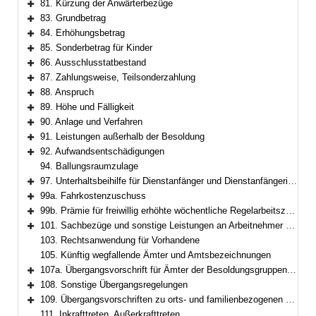
81. Kürzung der Anwärterbezüge
Bereich erweitern
83. Grundbetrag
Bereich erweitern
84. Erhöhungsbetrag
Bereich erweitern
85. Sonderbetrag für Kinder
Bereich erweitern
86. Ausschlusstatbestand
Bereich erweitern
87. Zahlungsweise, Teilsonderzahlung
Bereich erweitern
88. Anspruch
Bereich erweitern
89. Höhe und Fälligkeit
Bereich erweitern
90. Anlage und Verfahren
Bereich erweitern
91. Leistungen außerhalb der Besoldung
Bereich erweitern
92. Aufwandsentschädigungen
Bereich erweitern
94. Ballungsraumzulage
97. Unterhaltsbeihilfe für Dienstanfänger und Dienstanfängerinnen
Bereich erweitern
99a. Fahrkostenzuschuss
Bereich erweitern
99b. Prämie für freiwillig erhöhte wöchentliche Regelarbeitszeit im Feuerwehrdienst
Bereich erweitern
101. Sachbezüge und sonstige Leistungen an Arbeitnehmer und Arbeitnehmerinnen
Bereich erweitern
103. Rechtsanwendung für Vorhandene
105. Künftig wegfallende Ämter und Amtsbezeichnungen
107a. Übergangsvorschrift für Ämter der Besoldungsgruppen W 2 und W 3
Bereich erweitern
108. Sonstige Übergangsregelungen
Bereich erweitern
109. Übergangsvorschriften zu orts- und familienbezogenen Besoldungsbestandteilen
Bereich erweitern
111. Inkrafttreten, Außerkrafttreten