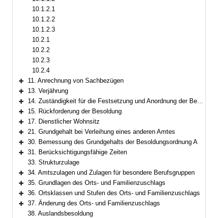
10.1.2.1
10.1.2.2
10.1.2.3
10.2.1
10.2.2
10.2.3
10.2.4
11. Anrechnung von Sachbezügen
Bereich erweitern
13. Verjährung
Bereich erweitern
14. Zuständigkeit für die Festsetzung und Anordnung der Besoldung
Bereich erweitern
15. Rückforderung der Besoldung
Bereich erweitern
17. Dienstlicher Wohnsitz
Bereich erweitern
21. Grundgehalt bei Verleihung eines anderen Amtes
Bereich erweitern
30. Bemessung des Grundgehalts der Besoldungsordnung A
Bereich erweitern
31. Berücksichtigungsfähige Zeiten
Bereich erweitern
33. Strukturzulage
34. Amtszulagen und Zulagen für besondere Berufsgruppen
Bereich erweitern
35. Grundlagen des Orts- und Familienzuschlags
Bereich erweitern
36. Ortsklassen und Stufen des Orts- und Familienzuschlags
Bereich erweitern
37. Änderung des Orts- und Familienzuschlags
Bereich erweitern
38. Auslandsbesoldung