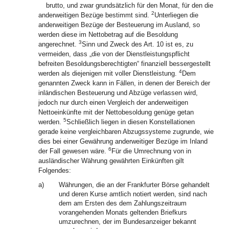
brutto, und zwar grundsätzlich für den Monat, für den die
2
anderweitigen Bezüge bestimmt sind.
Unterliegen die
anderweitigen Bezüge der Besteuerung im Ausland, so
werden diese im Nettobetrag auf die Besoldung
3
angerechnet.
Sinn und Zweck des Art. 10 ist es, zu
vermeiden, dass „die von der Dienstleistungspflicht
befreiten Besoldungsberechtigten“ finanziell bessergestellt
4
werden als diejenigen mit voller Dienstleistung.
Dem
genannten Zweck kann in Fällen, in denen der Bereich der
inländischen Besteuerung und Abzüge verlassen wird,
jedoch nur durch einen Vergleich der anderweitigen
Nettoeinkünfte mit der Nettobesoldung genüge getan
5
werden.
Schließlich liegen in diesen Konstellationen
gerade keine vergleichbaren Abzugssysteme zugrunde, wie
dies bei einer Gewährung anderweitiger Bezüge im Inland
6
der Fall gewesen wäre.
Für die Umrechnung von in
ausländischer Währung gewährten Einkünften gilt
Folgendes:
a)
Währungen, die an der Frankfurter Börse gehandelt
und deren Kurse amtlich notiert werden, sind nach
dem am Ersten des dem Zahlungszeitraum
vorangehenden Monats geltenden Briefkurs
umzurechnen, der im Bundesanzeiger bekannt