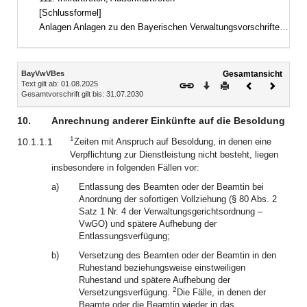
[Schlussformel]
Anlagen Anlagen zu den Bayerischen Verwaltungsvorschriften zum Besoldungsrecht und Nebengebieten (BayVwVBes)Anlagenverzeichnis
Inhalt
BayVwVBes
Gesamtansicht
Text gilt ab: 01.08.2025
Download
Drucken
Vorheriges
Nächste
Gesamtvorschrift gilt bis: 31.07.2030
Dokument
Dokume
10.
Anrechnung anderer Einkünfte auf die Besoldung
1
10.1.1.1
Zeiten mit Anspruch auf Besoldung, in denen eine
Verpflichtung zur Dienstleistung nicht besteht, liegen
insbesondere in folgenden Fällen vor:
a)
Entlassung des Beamten oder der Beamtin bei
Anordnung der sofortigen Vollziehung (§ 80 Abs. 2
Satz 1 Nr. 4 der Verwaltungsgerichtsordnung –
VwGO) und spätere Aufhebung der
Entlassungsverfügung;
b)
Versetzung des Beamten oder der Beamtin in den
Ruhestand beziehungsweise einstweiligen
Ruhestand und spätere Aufhebung der
2
Versetzungsverfügung.
Die Fälle, in denen der
Beamte oder die Beamtin wieder in das