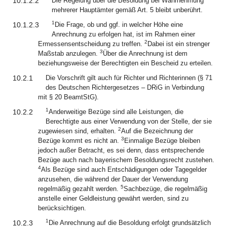
10.1.2.2
Die Regelung über die Besoldung bei Wahrnehmung
mehrerer Hauptämter gemäß Art. 5 bleibt unberührt.
1
10.1.2.3
Die Frage, ob und ggf. in welcher Höhe eine
Anrechnung zu erfolgen hat, ist im Rahmen einer
2
Ermessensentscheidung zu treffen.
Dabei ist ein strenger
3
Maßstab anzulegen.
Über die Anrechnung ist dem
beziehungsweise der Berechtigten ein Bescheid zu erteilen.
10.2.1
Die Vorschrift gilt auch für Richter und Richterinnen (§ 71
des Deutschen Richtergesetzes – DRiG in Verbindung
mit § 20 BeamtStG).
1
10.2.2
Anderweitige Bezüge sind alle Leistungen, die
Berechtigte aus einer Verwendung von der Stelle, der sie
2
zugewiesen sind, erhalten.
Auf die Bezeichnung der
3
Bezüge kommt es nicht an.
Einmalige Bezüge bleiben
jedoch außer Betracht, es sei denn, dass entsprechende
Bezüge auch nach bayerischem Besoldungsrecht zustehen.
4
Als Bezüge sind auch Entschädigungen oder Tagegelder
anzusehen, die während der Dauer der Verwendung
5
regelmäßig gezahlt werden.
Sachbezüge, die regelmäßig
anstelle einer Geldleistung gewährt werden, sind zu
berücksichtigen.
1
10.2.3
Die Anrechnung auf die Besoldung erfolgt grundsätzlich