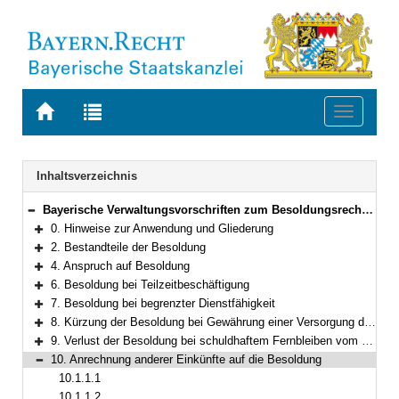
Zur
Zur
Toggle
Startseite
Trefferliste
navigati
von
der
BAYERN.RECHT
letzten
Navigation
Inhaltsverzeichnis
Suche
Bayerische Verwaltungsvorschriften zum Besoldungsrecht und Nebengebieten
Bereich reduzieren
0. Hinweise zur Anwendung und Gliederung
Bereich erweitern
2. Bestandteile der Besoldung
Bereich erweitern
4. Anspruch auf Besoldung
Bereich erweitern
6. Besoldung bei Teilzeitbeschäftigung
Bereich erweitern
7. Besoldung bei begrenzter Dienstfähigkeit
Bereich erweitern
8. Kürzung der Besoldung bei Gewährung einer Versorgung durch eine zwischenstaatliche oder überstaatliche Einrichtung
Bereich erweitern
9. Verlust der Besoldung bei schuldhaftem Fernbleiben vom Dienst
Bereich erweitern
10. Anrechnung anderer Einkünfte auf die Besoldung
Bereich reduzieren
10.1.1.1
10.1.1.2