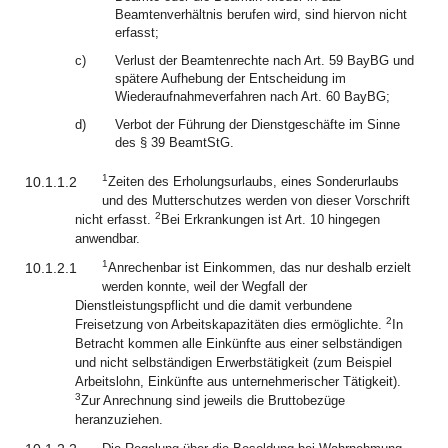
Beamtenverhältnis berufen wird, sind hiervon nicht
erfasst;
c)
Verlust der Beamtenrechte nach Art. 59 BayBG und
spätere Aufhebung der Entscheidung im
Wiederaufnahmeverfahren nach Art. 60 BayBG;
d)
Verbot der Führung der Dienstgeschäfte im Sinne
des § 39 BeamtStG.
1
10.1.1.2
Zeiten des Erholungsurlaubs, eines Sonderurlaubs
und des Mutterschutzes werden von dieser Vorschrift
2
nicht erfasst.
Bei Erkrankungen ist Art. 10 hingegen
anwendbar.
1
10.1.2.1
Anrechenbar ist Einkommen, das nur deshalb erzielt
werden konnte, weil der Wegfall der
Dienstleistungspflicht und die damit verbundene
2
Freisetzung von Arbeitskapazitäten dies ermöglichte.
In
Betracht kommen alle Einkünfte aus einer selbständigen
und nicht selbständigen Erwerbstätigkeit (zum Beispiel
Arbeitslohn, Einkünfte aus unternehmerischer Tätigkeit).
3
Zur Anrechnung sind jeweils die Bruttobezüge
heranzuziehen.