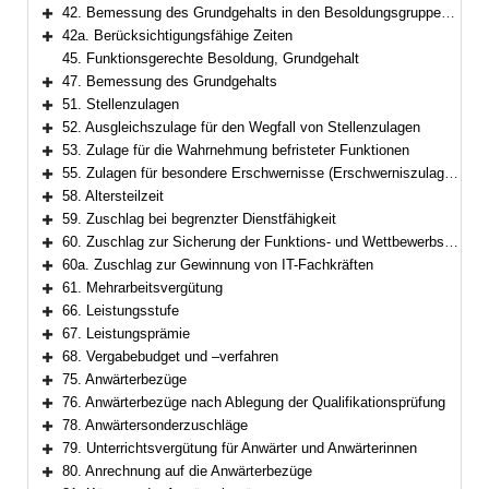
42. Bemessung des Grundgehalts in den Besoldungsgruppen W 2 und W 3
Bereich erweitern
42a. Berücksichtigungsfähige Zeiten
Bereich erweitern
45. Funktionsgerechte Besoldung, Grundgehalt
47. Bemessung des Grundgehalts
Bereich erweitern
51. Stellenzulagen
Bereich erweitern
52. Ausgleichszulage für den Wegfall von Stellenzulagen
Bereich erweitern
53. Zulage für die Wahrnehmung befristeter Funktionen
Bereich erweitern
55. Zulagen für besondere Erschwernisse (Erschwerniszulagen)
Bereich erweitern
58. Altersteilzeit
Bereich erweitern
59. Zuschlag bei begrenzter Dienstfähigkeit
Bereich erweitern
60. Zuschlag zur Sicherung der Funktions- und Wettbewerbsfähigkeit
Bereich erweitern
60a. Zuschlag zur Gewinnung von IT-Fachkräften
Bereich erweitern
61. Mehrarbeitsvergütung
Bereich erweitern
66. Leistungsstufe
Bereich erweitern
67. Leistungsprämie
Bereich erweitern
68. Vergabebudget und –verfahren
Bereich erweitern
75. Anwärterbezüge
Bereich erweitern
76. Anwärterbezüge nach Ablegung der Qualifikationsprüfung
Bereich erweitern
78. Anwärtersonderzuschläge
Bereich erweitern
79. Unterrichtsvergütung für Anwärter und Anwärterinnen
Bereich erweitern
80. Anrechnung auf die Anwärterbezüge
Bereich erweitern