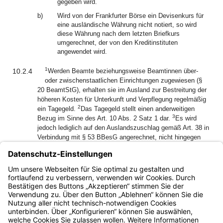
gegeben wird.
b)
Wird von der Frankfurter Börse ein Devisenkurs für
eine ausländische Währung nicht notiert, so wird
diese Währung nach dem letzten Briefkurs
umgerechnet, der von den Kreditinstituten
angewendet wird.
1
10.2.4
Werden Beamte beziehungsweise Beamtinnen über-
oder zwischenstaatlichen Einrichtungen zugewiesen (§
20 BeamtStG), erhalten sie im Ausland zur Bestreitung der
höheren Kosten für Unterkunft und Verpflegung regelmäßig
2
ein Tagegeld.
Das Tagegeld stellt einen anderweitigen
3
Bezug im Sinne des Art. 10 Abs. 2 Satz 1 dar.
Es wird
jedoch lediglich auf den Auslandszuschlag gemäß Art. 38 in
Verbindung mit § 53 BBesG angerechnet, nicht hingegen
auf die Inlandsbesoldung sowie einen eventuellen
Mietzuschuss gemäß Art. 38 in Verbindung mit § 54
4
BBesG.
Im Rahmen der Anrechnung wird § 53 Abs. 2 Satz
4 bis 6 BBesG nicht angewendet.
Bayern.de