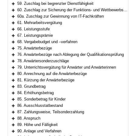
Bereich erweitern
59. Zuschlag bei begrenzter Dienstfähigkeit
Bereich erweitern
60. Zuschlag zur Sicherung der Funktions- und Wettbewerbsfähigkeit
Bereich erweitern
60a. Zuschlag zur Gewinnung von IT-Fachkräften
Bereich erweitern
61. Mehrarbeitsvergütung
Bereich erweitern
66. Leistungsstufe
Bereich erweitern
67. Leistungsprämie
Bereich erweitern
68. Vergabebudget und –verfahren
Bereich erweitern
75. Anwärterbezüge
Bereich erweitern
76. Anwärterbezüge nach Ablegung der Qualifikationsprüfung
Bereich erweitern
78. Anwärtersonderzuschläge
Bereich erweitern
79. Unterrichtsvergütung für Anwärter und Anwärterinnen
Bereich erweitern
80. Anrechnung auf die Anwärterbezüge
Bereich erweitern
81. Kürzung der Anwärterbezüge
Bereich erweitern
83. Grundbetrag
Bereich erweitern
84. Erhöhungsbetrag
Bereich erweitern
85. Sonderbetrag für Kinder
Bereich erweitern
86. Ausschlusstatbestand
Bereich erweitern
87. Zahlungsweise, Teilsonderzahlung
Bereich erweitern
88. Anspruch
Bereich erweitern
89. Höhe und Fälligkeit
Bereich erweitern
90. Anlage und Verfahren
Bereich erweitern