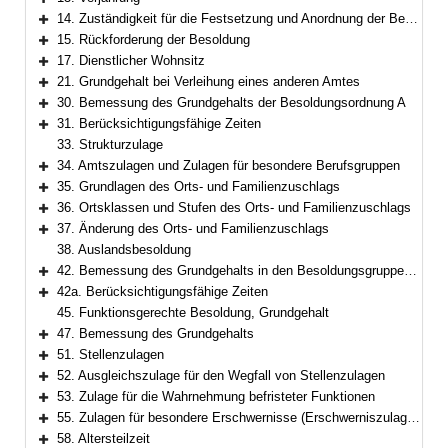
Bereich erweitern
14. Zuständigkeit für die Festsetzung und Anordnung der Besoldung
Bereich erweitern
15. Rückforderung der Besoldung
Bereich erweitern
17. Dienstlicher Wohnsitz
Bereich erweitern
21. Grundgehalt bei Verleihung eines anderen Amtes
Bereich erweitern
30. Bemessung des Grundgehalts der Besoldungsordnung A
Bereich erweitern
31. Berücksichtigungsfähige Zeiten
Bereich erweitern
33. Strukturzulage
34. Amtszulagen und Zulagen für besondere Berufsgruppen
Bereich erweitern
35. Grundlagen des Orts- und Familienzuschlags
Bereich erweitern
36. Ortsklassen und Stufen des Orts- und Familienzuschlags
Bereich erweitern
37. Änderung des Orts- und Familienzuschlags
Bereich erweitern
38. Auslandsbesoldung
42. Bemessung des Grundgehalts in den Besoldungsgruppen W 2 und W 3
Bereich erweitern
42a. Berücksichtigungsfähige Zeiten
Bereich erweitern
45. Funktionsgerechte Besoldung, Grundgehalt
47. Bemessung des Grundgehalts
Bereich erweitern
51. Stellenzulagen
Bereich erweitern
52. Ausgleichszulage für den Wegfall von Stellenzulagen
Bereich erweitern
53. Zulage für die Wahrnehmung befristeter Funktionen
Bereich erweitern
55. Zulagen für besondere Erschwernisse (Erschwerniszulagen)
Bereich erweitern
58. Altersteilzeit