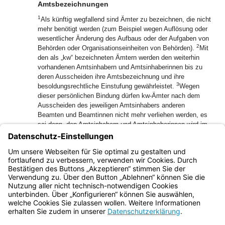
Amtsbezeichnungen
1
Als künftig wegfallend sind Ämter zu bezeichnen, die nicht
mehr benötigt werden (zum Beispiel wegen Auflösung oder
wesentlicher Änderung des Aufbaus oder der Aufgaben von
2
Behörden oder Organisationseinheiten von Behörden).
Mit
den als „kw“ bezeichneten Ämtern werden den weiterhin
vorhandenen Amtsinhabern und Amtsinhaberinnen bis zu
deren Ausscheiden ihre Amtsbezeichnung und ihre
3
besoldungsrechtliche Einstufung gewährleistet.
Wegen
dieser persönlichen Bindung dürfen kw-Ämter nach dem
Ausscheiden des jeweiligen Amtsinhabers anderen
Beamten und Beamtinnen nicht mehr verliehen werden, es
sei denn, den Amtsinhabern und Amtsinhaberinnen wird im
Weg der Ernennung ein als künftig wegfallend bezeichnetes
4
Beförderungsamt verliehen.
Kein Beförderungsamt in
diesem Sinne ist ein in der kw‑Besoldungsordnung
ausgebrachtes Einzelamt.
Bayern.de
BayernPortal
Datenschutz