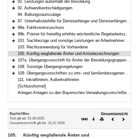
91. Leistungen außerhalb der Besoldung
Bereich erweitern
92. Aufwandsentschädigungen
Bereich erweitern
94. Ballungsraumzulage
97. Unterhaltsbeihilfe für Dienstanfänger und Dienstanfängerinnen
Bereich erweitern
99a. Fahrkostenzuschuss
Bereich erweitern
99b. Prämie für freiwillig erhöhte wöchentliche Regelarbeitszeit im Feuerwehrdienst
Bereich erweitern
101. Sachbezüge und sonstige Leistungen an Arbeitnehmer und Arbeitnehmerinnen
Bereich erweitern
103. Rechtsanwendung für Vorhandene
105. Künftig wegfallende Ämter und Amtsbezeichnungen
107a. Übergangsvorschrift für Ämter der Besoldungsgruppen W 2 und W 3
Bereich erweitern
108. Sonstige Übergangsregelungen
Bereich erweitern
109. Übergangsvorschriften zu orts- und familienbezogenen Besoldungsbestandteilen
Bereich erweitern
111. Inkrafttreten, Außerkrafttreten
[Schlussformel]
Anlagen Anlagen zu den Bayerischen Verwaltungsvorschriften zum Besoldungsrecht und Nebengebieten (BayVwVBes)Anlagenverzeichnis
Inhalt
BayVwVBes
Gesamtansicht
Text gilt ab: 01.08.2025
Download
Drucken
Vorheriges
Nächste
Gesamtvorschrift gilt bis: 31.07.2030
Dokument
Dokume
105.
Künftig wegfallende Ämter und