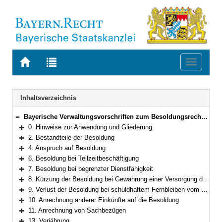
Zur
Zur
Toggle
Startseite
Trefferliste
navigati
von
der
BAYERN.RECHT
letzten
Navigation
Inhaltsverzeichnis
Suche
Bayerische Verwaltungsvorschriften zum Besoldungsrecht und Nebengebieten
Bereich reduzieren
0. Hinweise zur Anwendung und Gliederung
Bereich erweitern
2. Bestandteile der Besoldung
Bereich erweitern
4. Anspruch auf Besoldung
Bereich erweitern
6. Besoldung bei Teilzeitbeschäftigung
Bereich erweitern
7. Besoldung bei begrenzter Dienstfähigkeit
Bereich erweitern
8. Kürzung der Besoldung bei Gewährung einer Versorgung durch eine zwischenstaatliche oder überstaatliche Einrichtung
Bereich erweitern
9. Verlust der Besoldung bei schuldhaftem Fernbleiben vom Dienst
Bereich erweitern
10. Anrechnung anderer Einkünfte auf die Besoldung
Bereich erweitern
11. Anrechnung von Sachbezügen
Bereich erweitern
13. Verjährung