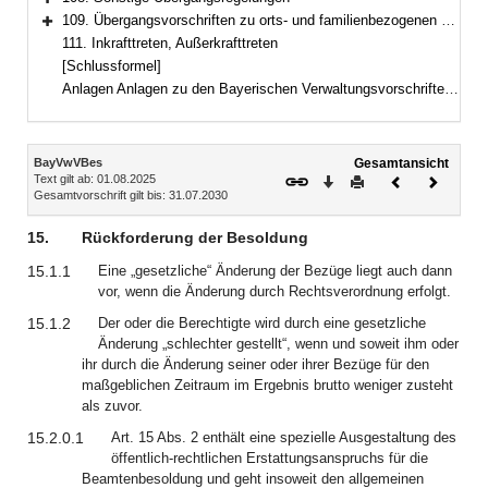
Bereich erweitern
109. Übergangsvorschriften zu orts- und familienbezogenen Besoldungsbestandteilen
Bereich erweitern
111. Inkrafttreten, Außerkrafttreten
[Schlussformel]
Anlagen Anlagen zu den Bayerischen Verwaltungsvorschriften zum Besoldungsrecht und Nebengebieten (BayVwVBes)Anlagenverzeichnis
Inhalt
BayVwVBes
Gesamtansicht
Text gilt ab: 01.08.2025
Download
Drucken
Vorheriges
Nächste
Gesamtvorschrift gilt bis: 31.07.2030
Dokument
Dokume
15.
Rückforderung der Besoldung
15.1.1
Eine „gesetzliche“ Änderung der Bezüge liegt auch dann
vor, wenn die Änderung durch Rechtsverordnung erfolgt.
15.1.2
Der oder die Berechtigte wird durch eine gesetzliche
Änderung „schlechter gestellt“, wenn und soweit ihm oder
ihr durch die Änderung seiner oder ihrer Bezüge für den
maßgeblichen Zeitraum im Ergebnis brutto weniger zusteht
als zuvor.
15.2.0.1
Art. 15 Abs. 2 enthält eine spezielle Ausgestaltung des
öffentlich-rechtlichen Erstattungsanspruchs für die
Beamtenbesoldung und geht insoweit den allgemeinen