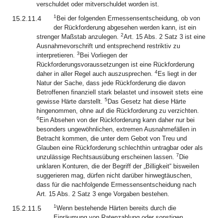
verschuldet oder mitverschuldet worden ist.
1
15.2.11.4
Bei der folgenden Ermessensentscheidung, ob von
der Rückforderung abgesehen werden kann, ist ein
2
strenger Maßstab anzulegen.
Art. 15 Abs. 2 Satz 3 ist eine
Ausnahmevorschrift und entsprechend restriktiv zu
3
interpretieren.
Bei Vorliegen der
Rückforderungsvoraussetzungen ist eine Rückforderung
4
daher in aller Regel auch auszusprechen.
Es liegt in der
Natur der Sache, dass jede Rückforderung die davon
Betroffenen finanziell stark belastet und insoweit stets eine
5
gewisse Härte darstellt.
Das Gesetz hat diese Härte
hingenommen, ohne auf die Rückforderung zu verzichten.
6
Ein Absehen von der Rückforderung kann daher nur bei
besonders ungewöhnlichen, extremen Ausnahmefällen in
Betracht kommen, die unter dem Gebot von Treu und
Glauben eine Rückforderung schlechthin untragbar oder als
7
unzulässige Rechtsausübung erscheinen lassen.
Die
unklaren Konturen, die der Begriff der „Billigkeit“ bisweilen
suggerieren mag, dürfen nicht darüber hinwegtäuschen,
dass für die nachfolgende Ermessensentscheidung nach
Art. 15 Abs. 2 Satz 3 enge Vorgaben bestehen.
1
15.2.11.5
Wenn bestehende Härten bereits durch die
Einräumung von Ratenzahlung oder sonstigen