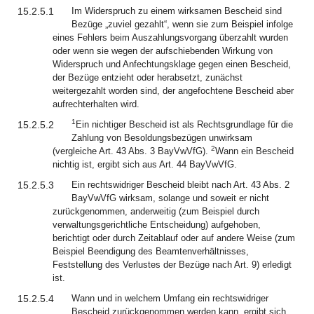
15.2.5.1
Im Widerspruch zu einem wirksamen Bescheid sind
Bezüge „zuviel gezahlt“, wenn sie zum Beispiel infolge
eines Fehlers beim Auszahlungsvorgang überzahlt wurden
oder wenn sie wegen der aufschiebenden Wirkung von
Widerspruch und Anfechtungsklage gegen einen Bescheid,
der Bezüge entzieht oder herabsetzt, zunächst
weitergezahlt worden sind, der angefochtene Bescheid aber
aufrechterhalten wird.
1
15.2.5.2
Ein nichtiger Bescheid ist als Rechtsgrundlage für die
Zahlung von Besoldungsbezügen unwirksam
2
(vergleiche Art. 43 Abs. 3 BayVwVfG).
Wann ein Bescheid
nichtig ist, ergibt sich aus Art. 44 BayVwVfG.
15.2.5.3
Ein rechtswidriger Bescheid bleibt nach Art. 43 Abs. 2
BayVwVfG wirksam, solange und soweit er nicht
zurückgenommen, anderweitig (zum Beispiel durch
verwaltungsgerichtliche Entscheidung) aufgehoben,
berichtigt oder durch Zeitablauf oder auf andere Weise (zum
Beispiel Beendigung des Beamtenverhältnisses,
Feststellung des Verlustes der Bezüge nach Art. 9) erledigt
ist.
15.2.5.4
Wann und in welchem Umfang ein rechtswidriger
Bescheid zurückgenommen werden kann, ergibt sich