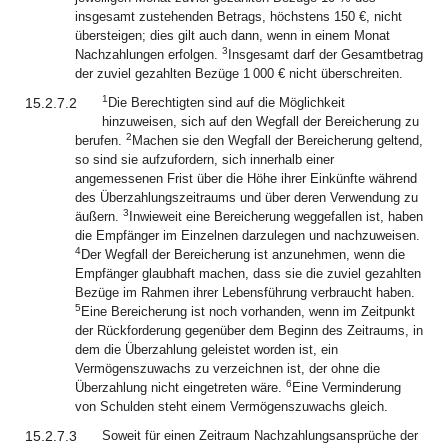
insgesamt zustehenden Betrags, höchstens 150 €, nicht
übersteigen; dies gilt auch dann, wenn in einem Monat
3
Nachzahlungen erfolgen.
Insgesamt darf der Gesamtbetrag
der zuviel gezahlten Bezüge 1 000 € nicht überschreiten.
1
15.2.7.2
Die Berechtigten sind auf die Möglichkeit
hinzuweisen, sich auf den Wegfall der Bereicherung zu
2
berufen.
Machen sie den Wegfall der Bereicherung geltend,
so sind sie aufzufordern, sich innerhalb einer
angemessenen Frist über die Höhe ihrer Einkünfte während
des Überzahlungszeitraums und über deren Verwendung zu
3
äußern.
Inwieweit eine Bereicherung weggefallen ist, haben
die Empfänger im Einzelnen darzulegen und nachzuweisen.
4
Der Wegfall der Bereicherung ist anzunehmen, wenn die
Empfänger glaubhaft machen, dass sie die zuviel gezahlten
Bezüge im Rahmen ihrer Lebensführung verbraucht haben.
5
Eine Bereicherung ist noch vorhanden, wenn im Zeitpunkt
der Rückforderung gegenüber dem Beginn des Zeitraums, in
dem die Überzahlung geleistet worden ist, ein
Vermögenszuwachs zu verzeichnen ist, der ohne die
6
Überzahlung nicht eingetreten wäre.
Eine Verminderung
von Schulden steht einem Vermögenszuwachs gleich.
15.2.7.3
Soweit für einen Zeitraum Nachzahlungsansprüche der