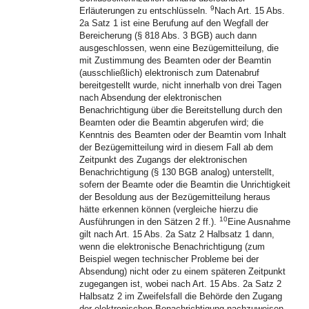
9
Erläuterungen zu entschlüsseln.
Nach Art. 15 Abs.
2a Satz 1 ist eine Berufung auf den Wegfall der
Bereicherung (§ 818 Abs. 3 BGB) auch dann
ausgeschlossen, wenn eine Bezügemitteilung, die
mit Zustimmung des Beamten oder der Beamtin
(ausschließlich) elektronisch zum Datenabruf
bereitgestellt wurde, nicht innerhalb von drei Tagen
nach Absendung der elektronischen
Benachrichtigung über die Bereitstellung durch den
Beamten oder die Beamtin abgerufen wird; die
Kenntnis des Beamten oder der Beamtin vom Inhalt
der Bezügemitteilung wird in diesem Fall ab dem
Zeitpunkt des Zugangs der elektronischen
Benachrichtigung (§ 130 BGB analog) unterstellt,
sofern der Beamte oder die Beamtin die Unrichtigkeit
der Besoldung aus der Bezügemitteilung heraus
hätte erkennen können (vergleiche hierzu die
10
Ausführungen in den Sätzen 2 ff.).
Eine Ausnahme
gilt nach Art. 15 Abs. 2a Satz 2 Halbsatz 1 dann,
wenn die elektronische Benachrichtigung (zum
Beispiel wegen technischer Probleme bei der
Absendung) nicht oder zu einem späteren Zeitpunkt
zugegangen ist, wobei nach Art. 15 Abs. 2a Satz 2
Halbsatz 2 im Zweifelsfall die Behörde den Zugang
der elektronischen Benachrichtigung nachzuweisen