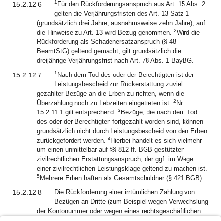
1
15.2.12.6
Für den Rückforderungsanspruch aus Art. 15 Abs. 2
gelten die Verjährungsfristen des Art. 13 Satz 1
(grundsätzlich drei Jahre, ausnahmsweise zehn Jahre); auf
2
die Hinweise zu Art. 13 wird Bezug genommen.
Wird die
Rückforderung als Schadenersatzanspruch (§ 48
BeamtStG) geltend gemacht, gilt grundsätzlich die
dreijährige Verjährungsfrist nach Art. 78 Abs. 1 BayBG.
1
15.2.12.7
Nach dem Tod des oder der Berechtigten ist der
Leistungsbescheid zur Rückerstattung zuviel
gezahlter Bezüge an die Erben zu richten, wenn die
2
Überzahlung noch zu Lebzeiten eingetreten ist.
Nr.
3
15.2.11.1 gilt entsprechend.
Bezüge, die nach dem Tod
des oder der Berechtigten fortgezahlt worden sind, können
grundsätzlich nicht durch Leistungsbescheid von den Erben
4
zurückgefordert werden.
Hierbei handelt es sich vielmehr
um einen unmittelbar auf §§ 812 ff. BGB gestützten
zivilrechtlichen Erstattungsanspruch, der ggf. im Wege
einer zivilrechtlichen Leistungsklage geltend zu machen ist.
5
Mehrere Erben haften als Gesamtschuldner (§ 421 BGB).
15.2.12.8
Die Rückforderung einer irrtümlichen Zahlung von
Bezügen an Dritte (zum Beispiel wegen Verwechslung
der Kontonummer oder wegen eines rechtsgeschäftlichen
Wechsels des Kontoinhabers oder der Kontoinhaberin)