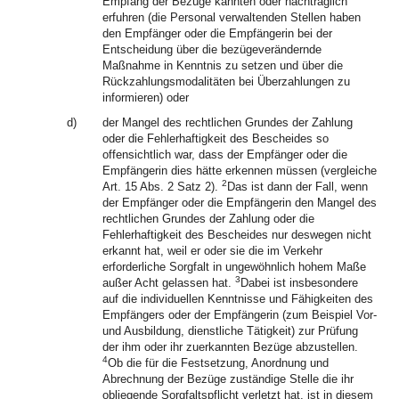
Empfang der Bezüge kannten oder nachträglich
erfuhren (die Personal verwaltenden Stellen haben
den Empfänger oder die Empfängerin bei der
Entscheidung über die bezügeverändernde
Maßnahme in Kenntnis zu setzen und über die
Rückzahlungsmodalitäten bei Überzahlungen zu
informieren) oder
d)
der Mangel des rechtlichen Grundes der Zahlung
oder die Fehlerhaftigkeit des Bescheides so
offensichtlich war, dass der Empfänger oder die
Empfängerin dies hätte erkennen müssen (vergleiche
2
Art. 15 Abs. 2 Satz 2).
Das ist dann der Fall, wenn
der Empfänger oder die Empfängerin den Mangel des
rechtlichen Grundes der Zahlung oder die
Fehlerhaftigkeit des Bescheides nur deswegen nicht
erkannt hat, weil er oder sie die im Verkehr
erforderliche Sorgfalt in ungewöhnlich hohem Maße
3
außer Acht gelassen hat.
Dabei ist insbesondere
auf die individuellen Kenntnisse und Fähigkeiten des
Empfängers oder der Empfängerin (zum Beispiel Vor-
und Ausbildung, dienstliche Tätigkeit) zur Prüfung
der ihm oder ihr zuerkannten Bezüge abzustellen.
4
Ob die für die Festsetzung, Anordnung und
Abrechnung der Bezüge zuständige Stelle die ihr
obliegende Sorgfaltspflicht verletzt hat, ist in diesem