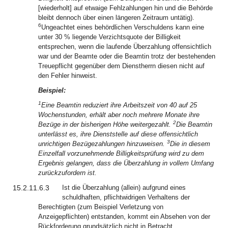
[wiederholt] auf etwaige Fehlzahlungen hin und die Behörde
bleibt dennoch über einen längeren Zeitraum untätig).
6
Ungeachtet eines behördlichen Verschuldens kann eine
unter 30 % liegende Verzichtsquote der Billigkeit
entsprechen, wenn die laufende Überzahlung offensichtlich
war und der Beamte oder die Beamtin trotz der bestehenden
Treuepflicht gegenüber dem Dienstherrn diesen nicht auf
den Fehler hinweist.
Beispiel:
1
Eine Beamtin reduziert ihre Arbeitszeit von 40 auf 25
Wochenstunden, erhält aber noch mehrere Monate ihre
2
Bezüge in der bisherigen Höhe weitergezahlt.
Die Beamtin
unterlässt es, ihre Dienststelle auf diese offensichtlich
3
unrichtigen Bezügezahlungen hinzuweisen.
Die in diesem
Einzelfall vorzunehmende Billigkeitsprüfung wird zu dem
Ergebnis gelangen, dass die Überzahlung in vollem Umfang
zurückzufordern ist.
15.2.11.6.3
Ist die Überzahlung (allein) aufgrund eines
schuldhaften, pflichtwidrigen Verhaltens der
Berechtigten (zum Beispiel Verletzung von
Anzeigepflichten) entstanden, kommt ein Absehen von der
Rückforderung grundsätzlich nicht in Betracht.