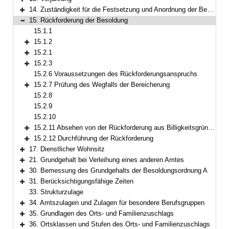
Bereich erweitern
14. Zuständigkeit für die Festsetzung und Anordnung der Besoldung
Bereich erweitern
15. Rückforderung der Besoldung
Bereich reduzieren
15.1.1
15.1.2
Bereich erweitern
15.2.1
Bereich erweitern
15.2.3
Bereich erweitern
15.2.6 Voraussetzungen des Rückforderungsanspruchs
15.2.7 Prüfung des Wegfalls der Bereicherung
Bereich erweitern
15.2.8
15.2.9
15.2.10
15.2.11 Absehen von der Rückforderung aus Billigkeitsgründen
Bereich erweitern
15.2.12 Durchführung der Rückforderung
Bereich erweitern
17. Dienstlicher Wohnsitz
Bereich erweitern
21. Grundgehalt bei Verleihung eines anderen Amtes
Bereich erweitern
30. Bemessung des Grundgehalts der Besoldungsordnung A
Bereich erweitern
31. Berücksichtigungsfähige Zeiten
Bereich erweitern
33. Strukturzulage
34. Amtszulagen und Zulagen für besondere Berufsgruppen
Bereich erweitern
35. Grundlagen des Orts- und Familienzuschlags
Bereich erweitern
36. Ortsklassen und Stufen des Orts- und Familienzuschlags