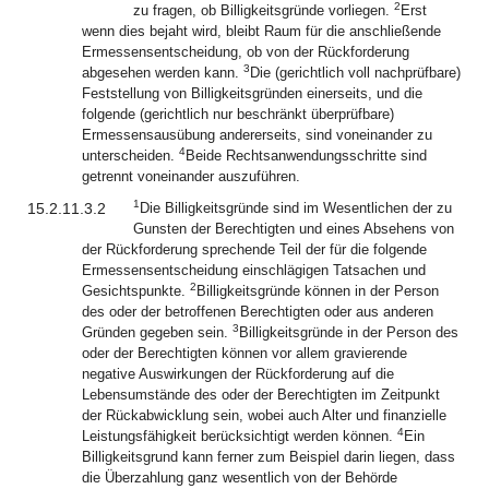
2
zu fragen, ob Billigkeitsgründe vorliegen.
Erst
wenn dies bejaht wird, bleibt Raum für die anschließende
Ermessensentscheidung, ob von der Rückforderung
3
abgesehen werden kann.
Die (gerichtlich voll nachprüfbare)
Feststellung von Billigkeitsgründen einerseits, und die
folgende (gerichtlich nur beschränkt überprüfbare)
Ermessensausübung andererseits, sind voneinander zu
4
unterscheiden.
Beide Rechtsanwendungsschritte sind
getrennt voneinander auszuführen.
1
15.2.11.3.2
Die Billigkeitsgründe sind im Wesentlichen der zu
Gunsten der Berechtigten und eines Absehens von
der Rückforderung sprechende Teil der für die folgende
Ermessensentscheidung einschlägigen Tatsachen und
2
Gesichtspunkte.
Billigkeitsgründe können in der Person
des oder der betroffenen Berechtigten oder aus anderen
3
Gründen gegeben sein.
Billigkeitsgründe in der Person des
oder der Berechtigten können vor allem gravierende
negative Auswirkungen der Rückforderung auf die
Lebensumstände des oder der Berechtigten im Zeitpunkt
der Rückabwicklung sein, wobei auch Alter und finanzielle
4
Leistungsfähigkeit berücksichtigt werden können.
Ein
Billigkeitsgrund kann ferner zum Beispiel darin liegen, dass
die Überzahlung ganz wesentlich von der Behörde