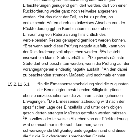
Erleichterungen genügend gemildert werden, darf von einer
Rückforderung weder ganz noch teilweise abgesehen
2
werden.
Ist das nicht der Fall, so ist zu prüfen, ob
verbleibende Härten durch ein teilweises Absehen von der
Rückforderung ggf. in Kombination mit oder ohne
Einräumung von Ratenzahlung hinsichtlich des
verbleibenden Restes genügend gemildert werden können.
3
Erst wenn auch diese Prüfung negativ ausfällt, kann von
4
der Rückforderung voll abgesehen werden.
Es besteht
5
insoweit ein klares Stufenverhältnis.
Die jeweils nächste
Stufe darf erst beschritten werden, wenn die Prüfung auf der
6
vorangegangenen eindeutig negativ ausfällt.
An den dabei
zu beachtenden strengen Maßstab wird nochmals erinnert.
1
15.2.11.6.1
In die Ermessensentscheidung sind die zugunsten
der Berechtigten bestehenden Billigkeitsgründe
ebenso einzubeziehen wie die zu ihren Lasten gehenden
2
Erwägungen.
Die Ermessensentscheidung wird nach der
spezifischen Lage des Einzelfalls und unter dem obigen
geschilderten strengen Maßstab getroffen werden müssen.
3
Ein volles oder teilweises Absehen von der Rückforderung
wird demnach nur in Betracht kommen, wenn
schwerwiegende Billigkeitsgründe gegeben sind und diese
die für die Rückforderung sprechenden Gründe