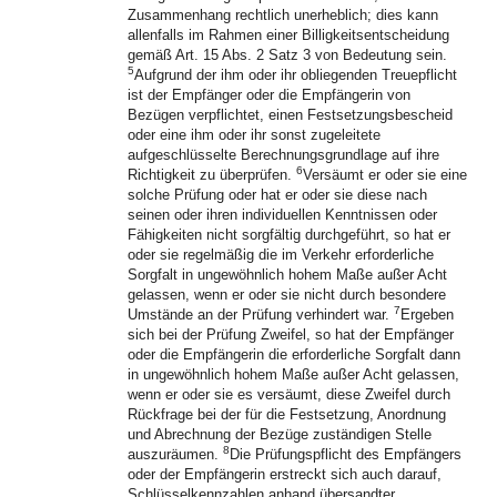
Zusammenhang rechtlich unerheblich; dies kann
allenfalls im Rahmen einer Billigkeitsentscheidung
gemäß Art. 15 Abs. 2 Satz 3 von Bedeutung sein.
5
Aufgrund der ihm oder ihr obliegenden Treuepflicht
ist der Empfänger oder die Empfängerin von
Bezügen verpflichtet, einen Festsetzungsbescheid
oder eine ihm oder ihr sonst zugeleitete
aufgeschlüsselte Berechnungsgrundlage auf ihre
6
Richtigkeit zu überprüfen.
Versäumt er oder sie eine
solche Prüfung oder hat er oder sie diese nach
seinen oder ihren individuellen Kenntnissen oder
Fähigkeiten nicht sorgfältig durchgeführt, so hat er
oder sie regelmäßig die im Verkehr erforderliche
Sorgfalt in ungewöhnlich hohem Maße außer Acht
gelassen, wenn er oder sie nicht durch besondere
7
Umstände an der Prüfung verhindert war.
Ergeben
sich bei der Prüfung Zweifel, so hat der Empfänger
oder die Empfängerin die erforderliche Sorgfalt dann
in ungewöhnlich hohem Maße außer Acht gelassen,
wenn er oder sie es versäumt, diese Zweifel durch
Rückfrage bei der für die Festsetzung, Anordnung
und Abrechnung der Bezüge zuständigen Stelle
8
auszuräumen.
Die Prüfungspflicht des Empfängers
oder der Empfängerin erstreckt sich auch darauf,
Schlüsselkennzahlen anhand übersandter