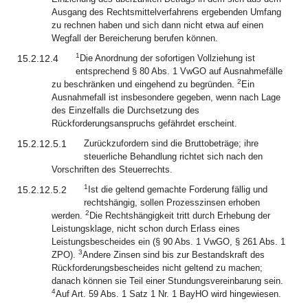
Ausgang des Rechtsmittelverfahrens ergebenden Umfang
zu rechnen haben und sich dann nicht etwa auf einen
Wegfall der Bereicherung berufen können.
1
15.2.12.4
Die Anordnung der sofortigen Vollziehung ist
entsprechend § 80 Abs. 1 VwGO auf Ausnahmefälle
2
zu beschränken und eingehend zu begründen.
Ein
Ausnahmefall ist insbesondere gegeben, wenn nach Lage
des Einzelfalls die Durchsetzung des
Rückforderungsanspruchs gefährdet erscheint.
15.2.12.5.1
Zurückzufordern sind die Bruttobeträge; ihre
steuerliche Behandlung richtet sich nach den
Vorschriften des Steuerrechts.
1
15.2.12.5.2
Ist die geltend gemachte Forderung fällig und
rechtshängig, sollen Prozesszinsen erhoben
2
werden.
Die Rechtshängigkeit tritt durch Erhebung der
Leistungsklage, nicht schon durch Erlass eines
Leistungsbescheides ein (§ 90 Abs. 1 VwGO, § 261 Abs. 1
3
ZPO).
Andere Zinsen sind bis zur Bestandskraft des
Rückforderungsbescheides nicht geltend zu machen;
danach können sie Teil einer Stundungsvereinbarung sein.
4
Auf Art. 59 Abs. 1 Satz 1 Nr. 1 BayHO wird hingewiesen.