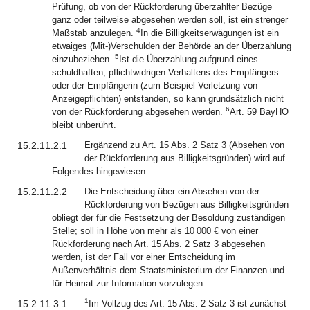
Prüfung, ob von der Rückforderung überzahlter Bezüge
ganz oder teilweise abgesehen werden soll, ist ein strenger
4
Maßstab anzulegen.
In die Billigkeitserwägungen ist ein
etwaiges (Mit-)Verschulden der Behörde an der Überzahlung
5
einzubeziehen.
Ist die Überzahlung aufgrund eines
schuldhaften, pflichtwidrigen Verhaltens des Empfängers
oder der Empfängerin (zum Beispiel Verletzung von
Anzeigepflichten) entstanden, so kann grundsätzlich nicht
6
von der Rückforderung abgesehen werden.
Art. 59 BayHO
bleibt unberührt.
15.2.11.2.1
Ergänzend zu Art. 15 Abs. 2 Satz 3 (Absehen von
der Rückforderung aus Billigkeitsgründen) wird auf
Folgendes hingewiesen:
15.2.11.2.2
Die Entscheidung über ein Absehen von der
Rückforderung von Bezügen aus Billigkeitsgründen
obliegt der für die Festsetzung der Besoldung zuständigen
Stelle; soll in Höhe von mehr als 10 000 € von einer
Rückforderung nach Art. 15 Abs. 2 Satz 3 abgesehen
werden, ist der Fall vor einer Entscheidung im
Außenverhältnis dem Staatsministerium der Finanzen und
für Heimat zur Information vorzulegen.
1
15.2.11.3.1
Im Vollzug des Art. 15 Abs. 2 Satz 3 ist zunächst