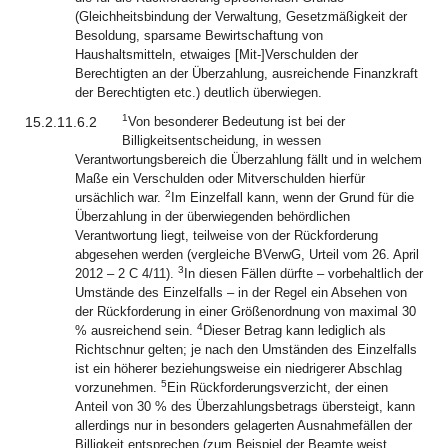
(Gleichheitsbindung der Verwaltung, Gesetzmäßigkeit der
Besoldung, sparsame Bewirtschaftung von
Haushaltsmitteln, etwaiges [Mit-]Verschulden der
Berechtigten an der Überzahlung, ausreichende Finanzkraft
der Berechtigten etc.) deutlich überwiegen.
1
15.2.11.6.2
Von besonderer Bedeutung ist bei der
Billigkeitsentscheidung, in wessen
Verantwortungsbereich die Überzahlung fällt und in welchem
Maße ein Verschulden oder Mitverschulden hierfür
2
ursächlich war.
Im Einzelfall kann, wenn der Grund für die
Überzahlung in der überwiegenden behördlichen
Verantwortung liegt, teilweise von der Rückforderung
abgesehen werden (vergleiche BVerwG, Urteil vom 26. April
3
2012 – 2 C 4/11).
In diesen Fällen dürfte – vorbehaltlich der
Umstände des Einzelfalls – in der Regel ein Absehen von
der Rückforderung in einer Größenordnung von maximal 30
4
% ausreichend sein.
Dieser Betrag kann lediglich als
Richtschnur gelten; je nach den Umständen des Einzelfalls
ist ein höherer beziehungsweise ein niedrigerer Abschlag
5
vorzunehmen.
Ein Rückforderungsverzicht, der einen
Anteil von 30 % des Überzahlungsbetrags übersteigt, kann
allerdings nur in besonders gelagerten Ausnahmefällen der
Billigkeit entsprechen (zum Beispiel der Beamte weist