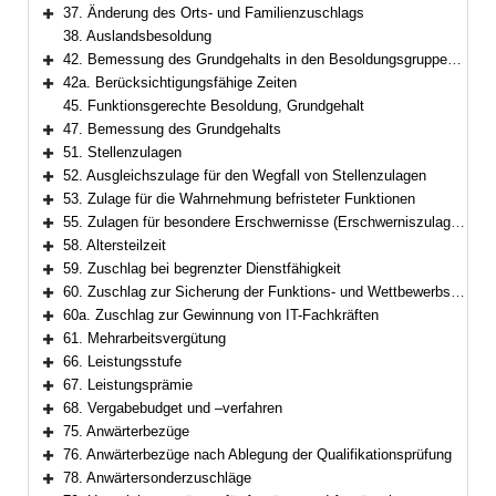
Bereich erweitern
37. Änderung des Orts- und Familienzuschlags
Bereich erweitern
38. Auslandsbesoldung
42. Bemessung des Grundgehalts in den Besoldungsgruppen W 2 und W 3
Bereich erweitern
42a. Berücksichtigungsfähige Zeiten
Bereich erweitern
45. Funktionsgerechte Besoldung, Grundgehalt
47. Bemessung des Grundgehalts
Bereich erweitern
51. Stellenzulagen
Bereich erweitern
52. Ausgleichszulage für den Wegfall von Stellenzulagen
Bereich erweitern
53. Zulage für die Wahrnehmung befristeter Funktionen
Bereich erweitern
55. Zulagen für besondere Erschwernisse (Erschwerniszulagen)
Bereich erweitern
58. Altersteilzeit
Bereich erweitern
59. Zuschlag bei begrenzter Dienstfähigkeit
Bereich erweitern
60. Zuschlag zur Sicherung der Funktions- und Wettbewerbsfähigkeit
Bereich erweitern
60a. Zuschlag zur Gewinnung von IT-Fachkräften
Bereich erweitern
61. Mehrarbeitsvergütung
Bereich erweitern
66. Leistungsstufe
Bereich erweitern
67. Leistungsprämie
Bereich erweitern
68. Vergabebudget und –verfahren
Bereich erweitern
75. Anwärterbezüge
Bereich erweitern
76. Anwärterbezüge nach Ablegung der Qualifikationsprüfung
Bereich erweitern
78. Anwärtersonderzuschläge
Bereich erweitern