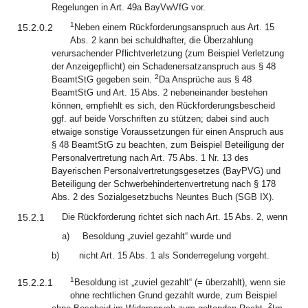
Regelungen in Art. 49a BayVwVfG vor.
1
15.2.0.2
Neben einem Rückforderungsanspruch aus Art. 15
Abs. 2 kann bei schuldhafter, die Überzahlung
verursachender Pflichtverletzung (zum Beispiel Verletzung
der Anzeigepflicht) ein Schadenersatzanspruch aus § 48
2
BeamtStG gegeben sein.
Da Ansprüche aus § 48
BeamtStG und Art. 15 Abs. 2 nebeneinander bestehen
können, empfiehlt es sich, den Rückforderungsbescheid
ggf. auf beide Vorschriften zu stützen; dabei sind auch
etwaige sonstige Voraussetzungen für einen Anspruch aus
§ 48 BeamtStG zu beachten, zum Beispiel Beteiligung der
Personalvertretung nach Art. 75 Abs. 1 Nr. 13 des
Bayerischen Personalvertretungsgesetzes (BayPVG) und
Beteiligung der Schwerbehindertenvertretung nach § 178
Abs. 2 des Sozialgesetzbuchs Neuntes Buch (SGB IX).
15.2.1
Die Rückforderung richtet sich nach Art. 15 Abs. 2, wenn
a)
Besoldung „zuviel gezahlt“ wurde und
b)
nicht Art. 15 Abs. 1 als Sonderregelung vorgeht.
1
15.2.2.1
Besoldung ist „zuviel gezahlt“ (= überzahlt), wenn sie
ohne rechtlichen Grund gezahlt wurde, zum Beispiel
2