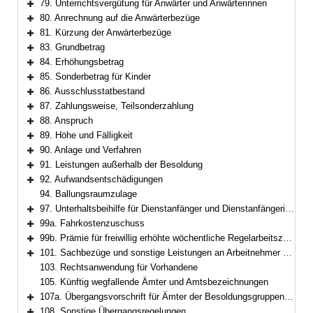
79. Unterrichtsvergütung für Anwärter und Anwärterinnen
Bereich erweitern
80. Anrechnung auf die Anwärterbezüge
Bereich erweitern
81. Kürzung der Anwärterbezüge
Bereich erweitern
83. Grundbetrag
Bereich erweitern
84. Erhöhungsbetrag
Bereich erweitern
85. Sonderbetrag für Kinder
Bereich erweitern
86. Ausschlusstatbestand
Bereich erweitern
87. Zahlungsweise, Teilsonderzahlung
Bereich erweitern
88. Anspruch
Bereich erweitern
89. Höhe und Fälligkeit
Bereich erweitern
90. Anlage und Verfahren
Bereich erweitern
91. Leistungen außerhalb der Besoldung
Bereich erweitern
92. Aufwandsentschädigungen
Bereich erweitern
94. Ballungsraumzulage
97. Unterhaltsbeihilfe für Dienstanfänger und Dienstanfängerinnen
Bereich erweitern
99a. Fahrkostenzuschuss
Bereich erweitern
99b. Prämie für freiwillig erhöhte wöchentliche Regelarbeitszeit im Feuerwehrdienst
Bereich erweitern
101. Sachbezüge und sonstige Leistungen an Arbeitnehmer und Arbeitnehmerinnen
Bereich erweitern
103. Rechtsanwendung für Vorhandene
105. Künftig wegfallende Ämter und Amtsbezeichnungen
107a. Übergangsvorschrift für Ämter der Besoldungsgruppen W 2 und W 3
Bereich erweitern
108. Sonstige Übergangsregelungen