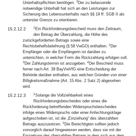
3
Unterhaltspflichten benötigen.
Der zu belassende
notwendige Unterhalt hat sich an den Leistungen zur
Sicherung des Lebensunterhalts nach §§ 19 ff. SGB II als
unterster Grenze zu orientieren.
1
15.2.12.2
Ein Rückforderungsbescheid muss den Zeitraum,
den Betrag der Überzahlung, die Höhe des
zurückgeforderten Betrags sowie eine
2
Rechtsbehelfsbelehrung (§ 58 VwGO) enthalten.
Der
Empfänger oder die Empfängerin ist darüber zu
unterrichten, in welcher Form die Rückzahlung erfolgen soll.
3
4
Der Zahlungstermin ist anzugeben.
Der Bescheid muss
ferner nach Art. 39 BayVwVfG eine Entscheidung der
Behörde darüber enthalten, aus welchen Gründen von einer
Billigkeitsmaßnahme (Art. 15 Abs. 2 Satz 2) abgesehen
wird.
1
15.2.12.3
Solange die Vollziehbarkeit eines
Rückforderungsbescheides oder eines die
Rückforderung betreffenden Widerspruchsbescheides
infolge eines Widerspruchs oder einer Anfechtungsklage
aufgeschoben ist, ist die „Einziehung“ des überzahlten
2
Betrags auszusetzen.
Die Berechtigten sollten jedoch
vorsorglich darauf hingewiesen werden, dass sie mit der
Einziehung des überzahlten Betrags in dem sich aus dem