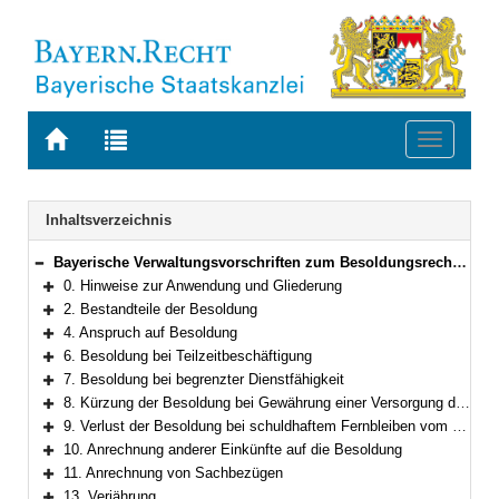
Zur
Zur
Toggle
Startseite
Trefferliste
navigati
von
der
BAYERN.RECHT
letzten
Navigation
Inhaltsverzeichnis
Suche
Bayerische Verwaltungsvorschriften zum Besoldungsrecht und Nebengebieten
Bereich reduzieren
0. Hinweise zur Anwendung und Gliederung
Bereich erweitern
2. Bestandteile der Besoldung
Bereich erweitern
4. Anspruch auf Besoldung
Bereich erweitern
6. Besoldung bei Teilzeitbeschäftigung
Bereich erweitern
7. Besoldung bei begrenzter Dienstfähigkeit
Bereich erweitern
8. Kürzung der Besoldung bei Gewährung einer Versorgung durch eine zwischenstaatliche oder überstaatliche Einrichtung
Bereich erweitern
9. Verlust der Besoldung bei schuldhaftem Fernbleiben vom Dienst
Bereich erweitern
10. Anrechnung anderer Einkünfte auf die Besoldung
Bereich erweitern
11. Anrechnung von Sachbezügen
Bereich erweitern
13. Verjährung