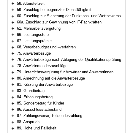
Bereich erweitern
58. Altersteilzeit
Bereich erweitern
59. Zuschlag bei begrenzter Dienstfähigkeit
Bereich erweitern
60. Zuschlag zur Sicherung der Funktions- und Wettbewerbsfähigkeit
Bereich erweitern
60a. Zuschlag zur Gewinnung von IT-Fachkräften
Bereich erweitern
61. Mehrarbeitsvergütung
Bereich erweitern
66. Leistungsstufe
Bereich erweitern
67. Leistungsprämie
Bereich erweitern
68. Vergabebudget und –verfahren
Bereich erweitern
75. Anwärterbezüge
Bereich erweitern
76. Anwärterbezüge nach Ablegung der Qualifikationsprüfung
Bereich erweitern
78. Anwärtersonderzuschläge
Bereich erweitern
79. Unterrichtsvergütung für Anwärter und Anwärterinnen
Bereich erweitern
80. Anrechnung auf die Anwärterbezüge
Bereich erweitern
81. Kürzung der Anwärterbezüge
Bereich erweitern
83. Grundbetrag
Bereich erweitern
84. Erhöhungsbetrag
Bereich erweitern
85. Sonderbetrag für Kinder
Bereich erweitern
86. Ausschlusstatbestand
Bereich erweitern
87. Zahlungsweise, Teilsonderzahlung
Bereich erweitern
88. Anspruch
Bereich erweitern
89. Höhe und Fälligkeit
Bereich erweitern