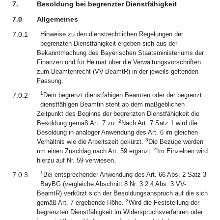
7.
Besoldung bei begrenzter Dienstfähigkeit
7.0
Allgemeines
7.0.1
Hinweise zu den dienstrechtlichen Regelungen der
begrenzten Dienstfähigkeit ergeben sich aus der
Bekanntmachung des Bayerischen Staatsministeriums der
Finanzen und für Heimat über die Verwaltungsvorschriften
zum Beamtenrecht (VV-BeamtR) in der jeweils geltenden
Fassung.
1
7.0.2
Dem begrenzt dienstfähigen Beamten oder der begrenzt
dienstfähigen Beamtin steht ab dem maßgeblichen
Zeitpunkt des Beginns der begrenzten Dienstfähigkeit die
2
Besoldung gemäß Art. 7 zu.
Nach Art. 7 Satz 1 wird die
Besoldung in analoger Anwendung des Art. 6 im gleichen
3
Verhältnis wie die Arbeitszeit gekürzt.
Die Bezüge werden
4
um einen Zuschlag nach Art. 59 ergänzt.
Im Einzelnen wird
hierzu auf Nr. 59 verwiesen.
1
7.0.3
Bei entsprechender Anwendung des Art. 66 Abs. 2 Satz 3
BayBG (vergleiche Abschnitt 8 Nr. 3.2.4 Abs. 3 VV-
BeamtR) verkürzt sich der Besoldungsanspruch auf die sich
2
gemäß Art. 7 ergebende Höhe.
Wird die Feststellung der
begrenzten Dienstfähigkeit im Widerspruchsverfahren oder