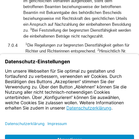
im gerichtlichen Verfahren aufgehoben, steht dem
betroffenen Beamten beziehungsweise der betroffenen
Beamtin mit Bekanntgabe des behördlichen Bescheids
beziehungsweise mit Rechtskraft des gerichtlichen Urteils
ein Anspruch auf Nachzahlung der einbehaltenen Besoldung
3
zu.
Bei Feststellung der begrenzten Dienstfähigkeit werden
die einbehaltenen Beträge nicht nachgezahlt.
1
7.0.4
Die Regelungen zur begrenzten Dienstfähigkeit gelten für
2
Richter und Richterinnen entsprechend.
Hinsichtlich Nr.
7.0.3 sind die richterrechtlichen Besonderheiten aus Art. 65
Abs. 5 und 6 in Verbindung mit Art. 66 Abs. 3 des
Bayerischen Richter- und Staatsanwaltsgesetzes
(BayRiStAG) zu beachten.
Bayern.de
BayernPortal
Datenschutz
Impressum
Barrierefreiheit