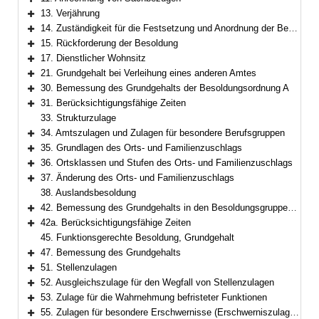
Bereich erweitern
13. Verjährung
Bereich erweitern
14. Zuständigkeit für die Festsetzung und Anordnung der Besoldung
Bereich erweitern
15. Rückforderung der Besoldung
Bereich erweitern
17. Dienstlicher Wohnsitz
Bereich erweitern
21. Grundgehalt bei Verleihung eines anderen Amtes
Bereich erweitern
30. Bemessung des Grundgehalts der Besoldungsordnung A
Bereich erweitern
31. Berücksichtigungsfähige Zeiten
Bereich erweitern
33. Strukturzulage
34. Amtszulagen und Zulagen für besondere Berufsgruppen
Bereich erweitern
35. Grundlagen des Orts- und Familienzuschlags
Bereich erweitern
36. Ortsklassen und Stufen des Orts- und Familienzuschlags
Bereich erweitern
37. Änderung des Orts- und Familienzuschlags
Bereich erweitern
38. Auslandsbesoldung
42. Bemessung des Grundgehalts in den Besoldungsgruppen W 2 und W 3
Bereich erweitern
42a. Berücksichtigungsfähige Zeiten
Bereich erweitern
45. Funktionsgerechte Besoldung, Grundgehalt
47. Bemessung des Grundgehalts
Bereich erweitern
51. Stellenzulagen
Bereich erweitern
52. Ausgleichszulage für den Wegfall von Stellenzulagen
Bereich erweitern
53. Zulage für die Wahrnehmung befristeter Funktionen
Bereich erweitern
55. Zulagen für besondere Erschwernisse (Erschwerniszulagen)