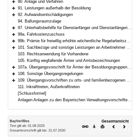
90. Anlage und Verfahren
Bereich erweitern
91. Leistungen außerhalb der Besoldung
Bereich erweitern
92. Aufwandsentschädigungen
Bereich erweitern
94. Ballungsraumzulage
97. Unterhaltsbeihilfe für Dienstanfänger und Dienstanfängerinnen
Bereich erweitern
99a. Fahrkostenzuschuss
Bereich erweitern
99b. Prämie für freiwillig erhöhte wöchentliche Regelarbeitszeit im Feuerwehrdienst
Bereich erweitern
101. Sachbezüge und sonstige Leistungen an Arbeitnehmer und Arbeitnehmerinnen
Bereich erweitern
103. Rechtsanwendung für Vorhandene
105. Künftig wegfallende Ämter und Amtsbezeichnungen
107a. Übergangsvorschrift für Ämter der Besoldungsgruppen W 2 und W 3
Bereich erweitern
108. Sonstige Übergangsregelungen
Bereich erweitern
109. Übergangsvorschriften zu orts- und familienbezogenen Besoldungsbestandteilen
Bereich erweitern
111. Inkrafttreten, Außerkrafttreten
[Schlussformel]
Anlagen Anlagen zu den Bayerischen Verwaltungsvorschriften zum Besoldungsrecht und Nebengebieten (BayVwVBes)Anlagenverzeichnis
Inhalt
BayVwVBes
Gesamtansicht
Text gilt ab: 01.08.2025
Download
Drucken
Vorheriges
Nächste
Gesamtvorschrift gilt bis: 31.07.2030
Dokument
Dokume