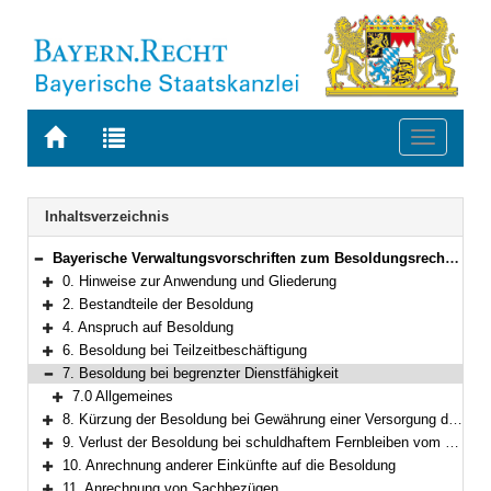
Zur
Zur
Toggle
Startseite
Trefferliste
navigati
von
der
BAYERN.RECHT
letzten
Navigation
Inhaltsverzeichnis
Suche
Bayerische Verwaltungsvorschriften zum Besoldungsrecht und Nebengebieten
Bereich reduzieren
0. Hinweise zur Anwendung und Gliederung
Bereich erweitern
2. Bestandteile der Besoldung
Bereich erweitern
4. Anspruch auf Besoldung
Bereich erweitern
6. Besoldung bei Teilzeitbeschäftigung
Bereich erweitern
7. Besoldung bei begrenzter Dienstfähigkeit
Bereich reduzieren
7.0 Allgemeines
Bereich erweitern
8. Kürzung der Besoldung bei Gewährung einer Versorgung durch eine zwischenstaatliche oder überstaatliche Einrichtung
Bereich erweitern
9. Verlust der Besoldung bei schuldhaftem Fernbleiben vom Dienst
Bereich erweitern
10. Anrechnung anderer Einkünfte auf die Besoldung
Bereich erweitern
11. Anrechnung von Sachbezügen