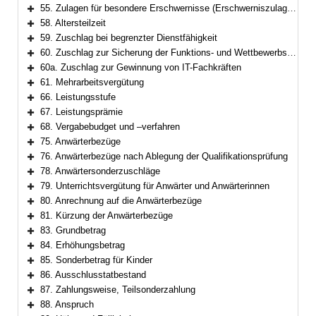
Bereich erweitern
55. Zulagen für besondere Erschwernisse (Erschwerniszulagen)
Bereich erweitern
58. Altersteilzeit
Bereich erweitern
59. Zuschlag bei begrenzter Dienstfähigkeit
Bereich erweitern
60. Zuschlag zur Sicherung der Funktions- und Wettbewerbsfähigkeit
Bereich erweitern
60a. Zuschlag zur Gewinnung von IT-Fachkräften
Bereich erweitern
61. Mehrarbeitsvergütung
Bereich erweitern
66. Leistungsstufe
Bereich erweitern
67. Leistungsprämie
Bereich erweitern
68. Vergabebudget und –verfahren
Bereich erweitern
75. Anwärterbezüge
Bereich erweitern
76. Anwärterbezüge nach Ablegung der Qualifikationsprüfung
Bereich erweitern
78. Anwärtersonderzuschläge
Bereich erweitern
79. Unterrichtsvergütung für Anwärter und Anwärterinnen
Bereich erweitern
80. Anrechnung auf die Anwärterbezüge
Bereich erweitern
81. Kürzung der Anwärterbezüge
Bereich erweitern
83. Grundbetrag
Bereich erweitern
84. Erhöhungsbetrag
Bereich erweitern
85. Sonderbetrag für Kinder
Bereich erweitern
86. Ausschlusstatbestand
Bereich erweitern
87. Zahlungsweise, Teilsonderzahlung
Bereich erweitern
88. Anspruch
Bereich erweitern