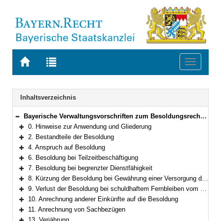
Zur
Zur
Toggle
Startseite
Trefferliste
navigati
von
der
BAYERN.RECHT
letzten
Navigation
Inhaltsverzeichnis
Suche
Bayerische Verwaltungsvorschriften zum Besoldungsrecht und Nebengebieten
Bereich reduzieren
0. Hinweise zur Anwendung und Gliederung
Bereich erweitern
2. Bestandteile der Besoldung
Bereich erweitern
4. Anspruch auf Besoldung
Bereich erweitern
6. Besoldung bei Teilzeitbeschäftigung
Bereich erweitern
7. Besoldung bei begrenzter Dienstfähigkeit
Bereich erweitern
8. Kürzung der Besoldung bei Gewährung einer Versorgung durch eine zwischenstaatliche oder überstaatliche Einrichtung
Bereich erweitern
9. Verlust der Besoldung bei schuldhaftem Fernbleiben vom Dienst
Bereich erweitern
10. Anrechnung anderer Einkünfte auf die Besoldung
Bereich erweitern
11. Anrechnung von Sachbezügen
Bereich erweitern
13. Verjährung