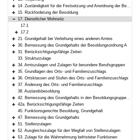
Bereich erweitern
14. Zuständigkeit für die Festsetzung und Anordnung der Besoldung
Bereich erweitern
15. Rückforderung der Besoldung
Bereich erweitern
17. Dienstlicher Wohnsitz
Bereich reduzieren
17.1
17.2
Bereich erweitern
21. Grundgehalt bei Verleihung eines anderen Amtes
Bereich erweitern
30. Bemessung des Grundgehalts der Besoldungsordnung A
Bereich erweitern
31. Berücksichtigungsfähige Zeiten
Bereich erweitern
33. Strukturzulage
34. Amtszulagen und Zulagen für besondere Berufsgruppen
Bereich erweitern
35. Grundlagen des Orts- und Familienzuschlags
Bereich erweitern
36. Ortsklassen und Stufen des Orts- und Familienzuschlags
Bereich erweitern
37. Änderung des Orts- und Familienzuschlags
Bereich erweitern
38. Auslandsbesoldung
42. Bemessung des Grundgehalts in den Besoldungsgruppen W 2 und W 3
Bereich erweitern
42a. Berücksichtigungsfähige Zeiten
Bereich erweitern
45. Funktionsgerechte Besoldung, Grundgehalt
47. Bemessung des Grundgehalts
Bereich erweitern
51. Stellenzulagen
Bereich erweitern
52. Ausgleichszulage für den Wegfall von Stellenzulagen
Bereich erweitern
53. Zulage für die Wahrnehmung befristeter Funktionen