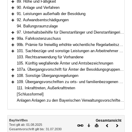
89. Höhe und Fälligkeit
Bereich erweitern
90. Anlage und Verfahren
Bereich erweitern
91. Leistungen außerhalb der Besoldung
Bereich erweitern
92. Aufwandsentschädigungen
Bereich erweitern
94. Ballungsraumzulage
97. Unterhaltsbeihilfe für Dienstanfänger und Dienstanfängerinnen
Bereich erweitern
99a. Fahrkostenzuschuss
Bereich erweitern
99b. Prämie für freiwillig erhöhte wöchentliche Regelarbeitszeit im Feuerwehrdienst
Bereich erweitern
101. Sachbezüge und sonstige Leistungen an Arbeitnehmer und Arbeitnehmerinnen
Bereich erweitern
103. Rechtsanwendung für Vorhandene
105. Künftig wegfallende Ämter und Amtsbezeichnungen
107a. Übergangsvorschrift für Ämter der Besoldungsgruppen W 2 und W 3
Bereich erweitern
108. Sonstige Übergangsregelungen
Bereich erweitern
109. Übergangsvorschriften zu orts- und familienbezogenen Besoldungsbestandteilen
Bereich erweitern
111. Inkrafttreten, Außerkrafttreten
[Schlussformel]
Anlagen Anlagen zu den Bayerischen Verwaltungsvorschriften zum Besoldungsrecht und Nebengebieten (BayVwVBes)Anlagenverzeichnis
Inhalt
BayVwVBes
Gesamtansicht
Text gilt ab: 01.08.2025
Download
Drucken
Vorheriges
Nächste
Gesamtvorschrift gilt bis: 31.07.2030
Dokument
Dokume