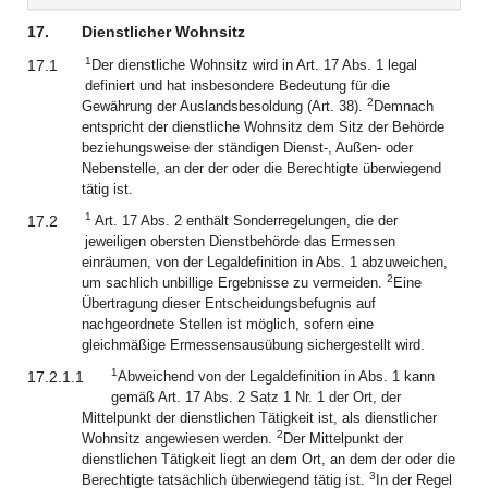
17.
Dienstlicher Wohnsitz
1
17.1
Der dienstliche Wohnsitz wird in Art. 17 Abs. 1 legal
definiert und hat insbesondere Bedeutung für die
2
Gewährung der Auslandsbesoldung (Art. 38).
Demnach
entspricht der dienstliche Wohnsitz dem Sitz der Behörde
beziehungsweise der ständigen Dienst-, Außen- oder
Nebenstelle, an der der oder die Berechtigte überwiegend
tätig ist.
1
17.2
Art. 17 Abs. 2 enthält Sonderregelungen, die der
jeweiligen obersten Dienstbehörde das Ermessen
einräumen, von der Legaldefinition in Abs. 1 abzuweichen,
2
um sachlich unbillige Ergebnisse zu vermeiden.
Eine
Übertragung dieser Entscheidungsbefugnis auf
nachgeordnete Stellen ist möglich, sofern eine
gleichmäßige Ermessensausübung sichergestellt wird.
1
17.2.1.1
Abweichend von der Legaldefinition in Abs. 1 kann
gemäß Art. 17 Abs. 2 Satz 1 Nr. 1 der Ort, der
Mittelpunkt der dienstlichen Tätigkeit ist, als dienstlicher
2
Wohnsitz angewiesen werden.
Der Mittelpunkt der
dienstlichen Tätigkeit liegt an dem Ort, an dem der oder die
3
Berechtigte tatsächlich überwiegend tätig ist.
In der Regel