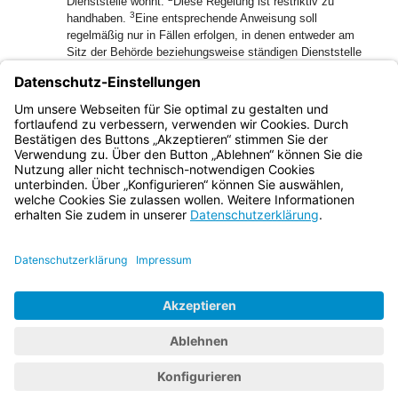
Dienststelle wohnt.
Diese Regelung ist restriktiv zu
3
handhaben.
Eine entsprechende Anweisung soll
regelmäßig nur in Fällen erfolgen, in denen entweder am
Sitz der Behörde beziehungsweise ständigen Dienststelle
keine zumutbare Wohnung vorhanden oder die auswärtige
Wohnsitznahme wegen erheblicher
Gesundheitsbeeinträchtigung eines im Haushalt lebenden
Angehörigen gerechtfertigt ist.
Bayern.de
BayernPortal
Datenschutz
Impressum
Barrierefreiheit
Hilfe
Kontakt
Kontrastwechsel
Schriftgröße