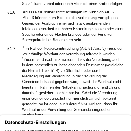
Satz 1 kann verbal oder durch Abdruck einer Karte erfolgen.
51.6
Anlässe für Notbekanntmachungen im Sinn von Art. 51
Abs. 3 können zum Beispiel die Verbreitung von giftigen
Gasen, der Ausbruch einer sich stark ausbreitenden
Infektionskrankheit mit hohen Erkrankungszahlen oder einer
Seuche oder eines Flächenbrandes oder der Fund von
Sprengmitteln bei Bauarbeiten sein.
1
51.7
Im Fall der Notbekanntmachung (Art. 51 Abs. 3) muss der
vollständige Wortlaut der Verordnung mitgeteilt werden.
2
Zudem ist darauf hinzuweisen, dass die Verordnung auch
in dem namentlich zu bezeichnenden Druckwerk (vergleiche
die Nrn. 51.1 bis 51.4) veröffentlicht oder durch
Niederlegung der Verordnung in der Verwaltung der
Gemeinde bekannt gegeben wird, soweit der Wortlaut nicht
bereits im Rahmen der Notbekanntmachung öffentlich und
3
dauerhaft gesichert nachlesbar ist.
Wird die Verordnung
einer Gemeinde zunächst nur mündlich amtlich bekannt
gemacht, so ist dabei auch darauf hinzuweisen, dass ihr
Wortlaut in der Verwaltung der Gemeinde eingesehen
werden kann.
51.8
Die Ausfertigung einer genehmigungspflichtigen
Verordnung, die amtlich bekannt gemacht wird, darf kein