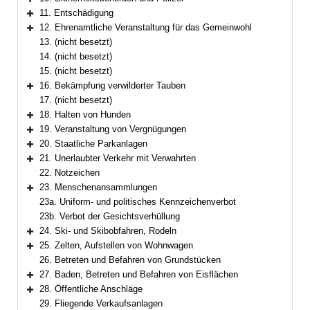
Bereich erweitern
11. Entschädigung
Bereich erweitern
12. Ehrenamtliche Veranstaltung für das Gemeinwohl
Bereich erweitern
13. (nicht besetzt)
14. (nicht besetzt)
15. (nicht besetzt)
16. Bekämpfung verwilderter Tauben
Bereich erweitern
17. (nicht besetzt)
18. Halten von Hunden
Bereich erweitern
19. Veranstaltung von Vergnügungen
Bereich erweitern
20. Staatliche Parkanlagen
Bereich erweitern
21. Unerlaubter Verkehr mit Verwahrten
Bereich erweitern
22. Notzeichen
23. Menschenansammlungen
Bereich erweitern
23a. Uniform- und politisches Kennzeichenverbot
23b. Verbot der Gesichtsverhüllung
24. Ski- und Skibobfahren, Rodeln
Bereich erweitern
25. Zelten, Aufstellen von Wohnwagen
Bereich erweitern
26. Betreten und Befahren von Grundstücken
27. Baden, Betreten und Befahren von Eisflächen
Bereich erweitern
28. Öffentliche Anschläge
Bereich erweitern
29. Fliegende Verkaufsanlagen