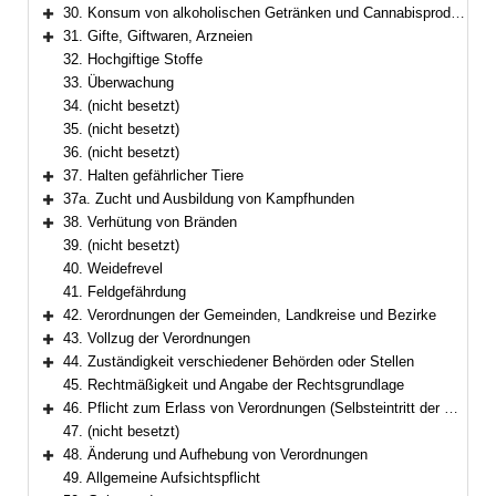
30. Konsum von alkoholischen Getränken und Cannabisprodukten auf öffentlichen Flächen
Bereich erweitern
31. Gifte, Giftwaren, Arzneien
Bereich erweitern
32. Hochgiftige Stoffe
33. Überwachung
34. (nicht besetzt)
35. (nicht besetzt)
36. (nicht besetzt)
37. Halten gefährlicher Tiere
Bereich erweitern
37a. Zucht und Ausbildung von Kampfhunden
Bereich erweitern
38. Verhütung von Bränden
Bereich erweitern
39. (nicht besetzt)
40. Weidefrevel
41. Feldgefährdung
42. Verordnungen der Gemeinden, Landkreise und Bezirke
Bereich erweitern
43. Vollzug der Verordnungen
Bereich erweitern
44. Zuständigkeit verschiedener Behörden oder Stellen
Bereich erweitern
45. Rechtmäßigkeit und Angabe der Rechtsgrundlage
46. Pflicht zum Erlass von Verordnungen (Selbsteintritt der Rechtsaufsichtsbehörde)
Bereich erweitern
47. (nicht besetzt)
48. Änderung und Aufhebung von Verordnungen
Bereich erweitern
49. Allgemeine Aufsichtspflicht