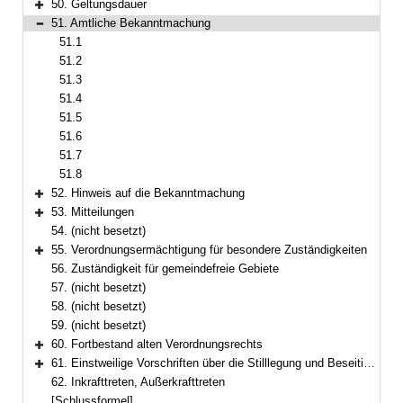
50. Geltungsdauer
Bereich erweitern
51. Amtliche Bekanntmachung
Bereich reduzieren
51.1
51.2
51.3
51.4
51.5
51.6
51.7
51.8
52. Hinweis auf die Bekanntmachung
Bereich erweitern
53. Mitteilungen
Bereich erweitern
54. (nicht besetzt)
55. Verordnungsermächtigung für besondere Zuständigkeiten
Bereich erweitern
56. Zuständigkeit für gemeindefreie Gebiete
57. (nicht besetzt)
58. (nicht besetzt)
59. (nicht besetzt)
60. Fortbestand alten Verordnungsrechts
Bereich erweitern
61. Einstweilige Vorschriften über die Stilllegung und Beseitigung von Anlagen und Geräten
Bereich erweitern
62. Inkrafttreten, Außerkrafttreten
[Schlussformel]