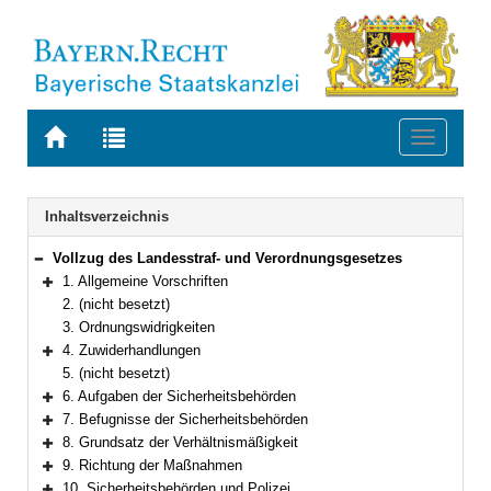
Zur
Zur
Toggle
Startseite
Trefferliste
navigati
von
der
BAYERN.RECHT
letzten
Navigation
Inhaltsverzeichnis
Suche
Vollzug des Landesstraf- und Verordnungsgesetzes
Bereich reduzieren
1. Allgemeine Vorschriften
Bereich erweitern
2. (nicht besetzt)
3. Ordnungswidrigkeiten
4. Zuwiderhandlungen
Bereich erweitern
5. (nicht besetzt)
6. Aufgaben der Sicherheitsbehörden
Bereich erweitern
7. Befugnisse der Sicherheitsbehörden
Bereich erweitern
8. Grundsatz der Verhältnismäßigkeit
Bereich erweitern
9. Richtung der Maßnahmen
Bereich erweitern
10. Sicherheitsbehörden und Polizei