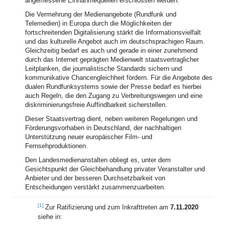
angemessene Einnahmequellen erschlossen werden.
Die Vermehrung der Medienangebote (Rundfunk und
Telemedien) in Europa durch die Möglichkeiten der
fortschreitenden Digitalisierung stärkt die Informationsvielfalt
und das kulturelle Angebot auch im deutschsprachigen Raum.
Gleichzeitig bedarf es auch und gerade in einer zunehmend
durch das Internet geprägten Medienwelt staatsvertraglicher
Leitplanken, die journalistische Standards sichern und
kommunikative Chancengleichheit fördern. Für die Angebote des
dualen Rundfunksystems sowie der Presse bedarf es hierbei
auch Regeln, die den Zugang zu Verbreitungswegen und eine
diskriminierungsfreie Auffindbarkeit sicherstellen.
Dieser Staatsvertrag dient, neben weiteren Regelungen und
Förderungsvorhaben in Deutschland, der nachhaltigen
Unterstützung neuer europäischer Film- und
Fernsehproduktionen.
Den Landesmedienanstalten obliegt es, unter dem
Gesichtspunkt der Gleichbehandlung privater Veranstalter und
Anbieter und der besseren Durchsetzbarkeit von
Entscheidungen verstärkt zusammenzuarbeiten.
[1]
Zur Ratifizierung und zum Inkrafttreten am
7.11.2020
siehe in: