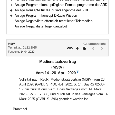
Bereich erweitern
Anlage ProgrammkonzeptDigitale Fernsehprogramme der ARD
Bereich erweitern
Anlage Konzepte für die Zusatzangebote des ZDF
Bereich erweitern
Anlage Programmkonzept DRadio Wissen
Bereich erweitern
Anlage Negativliste öffentlich-rechtlicher Telemedien
Anlage Negativliste Jugendangebot
Inhalt
MStV
Gesamtansicht
Text gilt ab: 01.12.2025
Download
Drucken
Vorheriges
Nächste
Fassung: 14.04.2020
Dokument
Dokume
(inaktiv)
(inaktiv)
Medienstaatsvertrag
(MStV)
[1]
Vom 14.–28. April 2020
Vollzitat nach RedR: Medienstaatsvertrag (MStV) vom 23.
April 2020 (GVBl. S. 450, 451, 2021 S. 14, BayRS 02-33-
S), der zuletzt durch Art. 1 des Vertrages vom 14. März
2025 (GVBl. S. 350) und durch Art. 2 des Vertrages vom 14.
März 2025 (GVBl. S. 396) geändert worden ist
Präambel