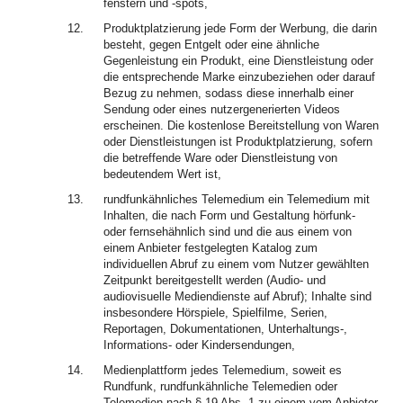
fenstern und -spots,
12.
Produktplatzierung jede Form der Werbung, die darin
besteht, gegen Entgelt oder eine ähnliche
Gegenleistung ein Produkt, eine Dienstleistung oder
die entsprechende Marke einzubeziehen oder darauf
Bezug zu nehmen, sodass diese innerhalb einer
Sendung oder eines nutzergenerierten Videos
erscheinen. Die kostenlose Bereitstellung von Waren
oder Dienstleistungen ist Produktplatzierung, sofern
die betreffende Ware oder Dienstleistung von
bedeutendem Wert ist,
13.
rundfunkähnliches Telemedium ein Telemedium mit
Inhalten, die nach Form und Gestaltung hörfunk-
oder fernsehähnlich sind und die aus einem von
einem Anbieter festgelegten Katalog zum
individuellen Abruf zu einem vom Nutzer gewählten
Zeitpunkt bereitgestellt werden (Audio- und
audiovisuelle Mediendienste auf Abruf); Inhalte sind
insbesondere Hörspiele, Spielfilme, Serien,
Reportagen, Dokumentationen, Unterhaltungs-,
Informations- oder Kindersendungen,
14.
Medienplattform jedes Telemedium, soweit es
Rundfunk, rundfunkähnliche Telemedien oder
Telemedien nach § 19 Abs. 1 zu einem vom Anbieter