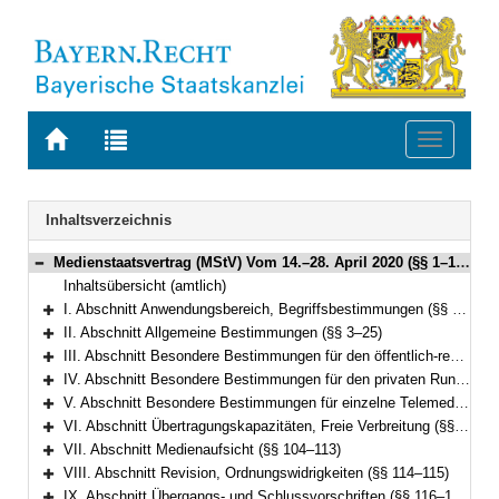
Zur
Zur
Toggle
Startseite
Trefferliste
navigati
von
der
BAYERN.RECHT
letzten
Navigation
Inhaltsverzeichnis
Suche
Medienstaatsvertrag (MStV) Vom 14.–28. April 2020 (§§ 1–122)
Bereich reduzieren
Inhaltsübersicht (amtlich)
I. Abschnitt Anwendungsbereich, Begriffsbestimmungen (§§ 1–2)
Bereich erweitern
II. Abschnitt Allgemeine Bestimmungen (§§ 3–25)
Bereich erweitern
III. Abschnitt Besondere Bestimmungen für den öffentlich-rechtlichen Rundfunk (§§ 26–49)
Bereich erweitern
IV. Abschnitt Besondere Bestimmungen für den privaten Rundfunk (§§ 50–73)
Bereich erweitern
V. Abschnitt Besondere Bestimmungen für einzelne Telemedien (§§ 74–99e)
Bereich erweitern
VI. Abschnitt Übertragungskapazitäten, Freie Verbreitung (§§ 100–103)
Bereich erweitern
VII. Abschnitt Medienaufsicht (§§ 104–113)
Bereich erweitern
VIII. Abschnitt Revision, Ordnungswidrigkeiten (§§ 114–115)
Bereich erweitern
IX. Abschnitt Übergangs- und Schlussvorschriften (§§ 116–122)