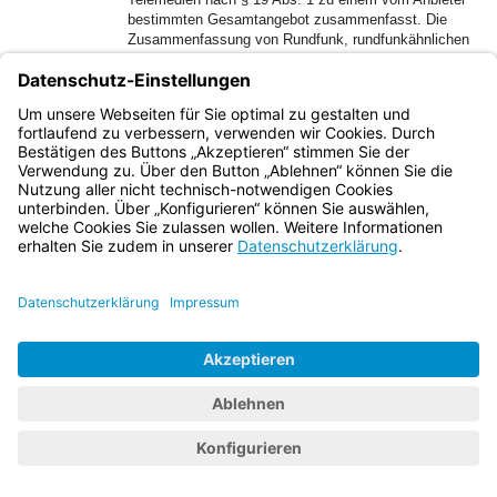
bestimmten Gesamtangebot zusammenfasst. Die
Zusammenfassung von Rundfunk, rundfunkähnlichen
Telemedien oder Telemedien nach § 19 Abs. 1 ist
auch die Zusammenfassung von softwarebasierten
Anwendungen, welche im Wesentlichen der
unmittelbaren Ansteuerung von Rundfunk,
rundfunkähnlichen Telemedien, Telemedien nach §
19 Abs. 1 oder Telemedien im Sinne des Satz 1
dienen. Keine Medienplattformen in diesem Sinne
sind
a)
Angebote, die analog über eine Kabelanlage
verbreitet werden,
b)
das Gesamtangebot von Rundfunk,
rundfunkähnlichen Telemedien oder
Telemedien nach § 19 Abs. 1, welches
ausschließlich in der inhaltlichen
Verantwortung einer oder mehrerer öffentlich-
rechtlicher Rundfunkanstalten oder eines
privaten Anbieters von Rundfunk,
rundfunkähnlichen Telemedien oder
Telemedien nach § 19 Abs. 1 oder von
Unternehmen, deren Programme ihm nach §
62 zuzurechnen sind, stehen; Inhalte aus