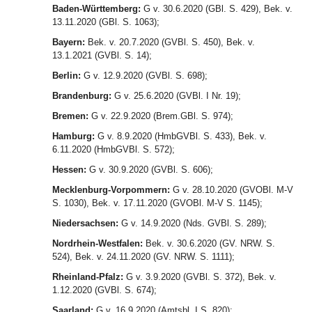
Baden-Württemberg:
G v. 30.6.2020 (GBl. S. 429), Bek. v.
13.11.2020 (GBl. S. 1063);
Bayern:
Bek. v. 20.7.2020 (GVBl. S. 450), Bek. v.
13.1.2021 (GVBl. S. 14);
Berlin:
G v. 12.9.2020 (GVBl. S. 698);
Brandenburg:
G v. 25.6.2020 (GVBl. I Nr. 19);
Bremen:
G v. 22.9.2020 (Brem.GBl. S. 974);
Hamburg:
G v. 8.9.2020 (HmbGVBl. S. 433), Bek. v.
6.11.2020 (HmbGVBl. S. 572);
Hessen:
G v. 30.9.2020 (GVBl. S. 606);
Mecklenburg-Vorpommern:
G v. 28.10.2020 (GVOBl. M-V
S. 1030), Bek. v. 17.11.2020 (GVOBl. M-V S. 1145);
Niedersachsen:
G v. 14.9.2020 (Nds. GVBl. S. 289);
Nordrhein-Westfalen:
Bek. v. 30.6.2020 (GV. NRW. S.
524), Bek. v. 24.11.2020 (GV. NRW. S. 1111);
Rheinland-Pfalz:
G v. 3.9.2020 (GVBl. S. 372), Bek. v.
1.12.2020 (GVBl. S. 674);
Saarland:
G v. 16.9.2020 (Amtsbl. I S. 820);