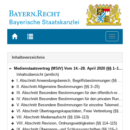
Zur
Zur
Toggle
Startseite
Trefferliste
navigati
von
der
BAYERN.RECHT
letzten
Navigation
Inhaltsverzeichnis
Suche
Medienstaatsvertrag (MStV) Vom 14.–28. April 2020 (§§ 1–122)
Bereich reduzieren
Inhaltsübersicht (amtlich)
I. Abschnitt Anwendungsbereich, Begriffsbestimmungen (§§ 1–2)
Bereich erweitern
II. Abschnitt Allgemeine Bestimmungen (§§ 3–25)
Bereich erweitern
III. Abschnitt Besondere Bestimmungen für den öffentlich-rechtlichen Rundfunk (§§ 26–49)
Bereich erweitern
IV. Abschnitt Besondere Bestimmungen für den privaten Rundfunk (§§ 50–73)
Bereich erweitern
V. Abschnitt Besondere Bestimmungen für einzelne Telemedien (§§ 74–99e)
Bereich erweitern
VI. Abschnitt Übertragungskapazitäten, Freie Verbreitung (§§ 100–103)
Bereich erweitern
VII. Abschnitt Medienaufsicht (§§ 104–113)
Bereich erweitern
VIII. Abschnitt Revision, Ordnungswidrigkeiten (§§ 114–115)
Bereich erweitern
IX. Abschnitt Übergangs- und Schlussvorschriften (§§ 116–122)