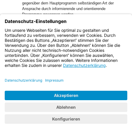
gegenüber dem Hauptprogramm selbständigen Art der
Ansprache durch informierende und orientierende
Programme gewonnen werden.
Die Unterhaltungsangebote sollen dabei ein spezifisch
öffentlich-rechtliches Profil aufweisen. Dazu werden sie
einerseits berücksichtigen, dass Entspannung und
Anregung Zuschauerbedürfnisse sind. Zugleich können aber
auch Unterhaltungsangebote Information und Orientierung
vermitteln. Der ZDF-Familienkanal wird in seinen
Unterhaltungsangeboten insbesondere auch die jüngeren
Zuschauer ansprechen und ihnen die Auseinandersetzung
mit Themen aus dem Alltag, dem Wissensfundus der
Gesellschaft und der Kultur ebenso ermöglichen wie die
Reflexion von Themen unserer Zeit. Er soll also die
Zuschauer für Qualität, Information und Orientierung
gewinnen.
Der Sender wird sich bereits dadurch von anderen
Programmen, vor allem kommerziellen Sendern, abheben,
weil er zu rund 80% mit Wiederholungen aus dem ZDF-
Hauptprogramm (darunter insbesondere Sendungen, die
beim jüngeren Publikum erfolgreich sind) bestückt wird. Von
den meisten kommerziellen Digital-Spartenkanälen