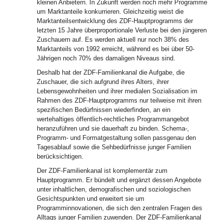
kleinen Anbietern. In Zukunft werden noch mehr Programme
um Marktanteile konkurrieren. Gleichzeitig weist die
Marktanteilsentwicklung des ZDF-Hauptprogramms der
letzten 15 Jahre überproportionale Verluste bei den jüngeren
Zuschauern auf. Es werden aktuell nur noch 38% des
Marktanteils von 1992 erreicht, während es bei über 50-
Jährigen noch 70% des damaligen Niveaus sind.
Deshalb hat der ZDF-Familienkanal die Aufgabe, die
Zuschauer, die sich aufgrund ihres Alters, ihrer
Lebensgewohnheiten und ihrer medialen Sozialisation im
Rahmen des ZDF-Hauptprogramms nur teilweise mit ihren
spezifischen Bedürfnissen wiederfinden, an ein
wertehaltiges öffentlich-rechtliches Programmangebot
heranzuführen und sie dauerhaft zu binden. Schema-,
Programm- und Formatgestaltung sollen passgenau den
Tagesablauf sowie die Sehbedürfnisse junger Familien
berücksichtigen.
Der ZDF-Familienkanal ist komplementär zum
Hauptprogramm. Er bündelt und ergänzt dessen Angebote
unter inhaltlichen, demografischen und soziologischen
Gesichtspunkten und erweitert sie um
Programminnovationen, die sich den zentralen Fragen des
Alltags junger Familien zuwenden. Der ZDF-Familienkanal