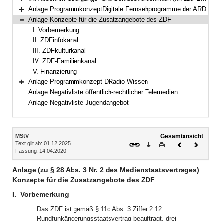
Bereich erweitern
Anlage ProgrammkonzeptDigitale Fernsehprogramme der ARD
Bereich erweitern
Anlage Konzepte für die Zusatzangebote des ZDF
Bereich reduzieren
I. Vorbemerkung
II. ZDFinfokanal
III. ZDFkulturkanal
IV. ZDF-Familienkanal
V. Finanzierung
Anlage Programmkonzept DRadio Wissen
Bereich erweitern
Anlage Negativliste öffentlich-rechtlicher Telemedien
Anlage Negativliste Jugendangebot
Inhalt
MStV
Gesamtansicht
Text gilt ab: 01.12.2025
Download
Drucken
Vorheriges
Nächste
Fassung: 14.04.2020
Dokument
Dokume
Anlage (zu § 28 Abs. 3 Nr. 2 des Medienstaatsvertrages)
Konzepte für die Zusatzangebote des ZDF
I.
Vorbemerkung
Das ZDF ist gemäß § 11d Abs. 3 Ziffer 2 12.
Rundfunkänderungsstaatsvertrag beauftragt, drei