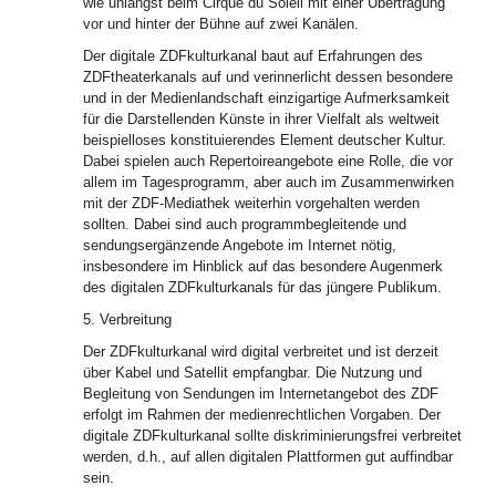
wie unlängst beim Cirque du Soleil mit einer Übertragung
vor und hinter der Bühne auf zwei Kanälen.
Der digitale ZDFkulturkanal baut auf Erfahrungen des
ZDFtheaterkanals auf und verinnerlicht dessen besondere
und in der Medienlandschaft einzigartige Aufmerksamkeit
für die Darstellenden Künste in ihrer Vielfalt als weltweit
beispielloses konstituierendes Element deutscher Kultur.
Dabei spielen auch Repertoireangebote eine Rolle, die vor
allem im Tagesprogramm, aber auch im Zusammenwirken
mit der ZDF-Mediathek weiterhin vorgehalten werden
sollten. Dabei sind auch programmbegleitende und
sendungsergänzende Angebote im Internet nötig,
insbesondere im Hinblick auf das besondere Augenmerk
des digitalen ZDFkulturkanals für das jüngere Publikum.
5. Verbreitung
Der ZDFkulturkanal wird digital verbreitet und ist derzeit
über Kabel und Satellit empfangbar. Die Nutzung und
Begleitung von Sendungen im Internetangebot des ZDF
erfolgt im Rahmen der medienrechtlichen Vorgaben. Der
digitale ZDFkulturkanal sollte diskriminierungsfrei verbreitet
werden, d.h., auf allen digitalen Plattformen gut auffindbar
sein.