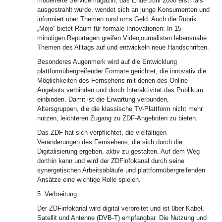
moderierte Servicemagazin, das Ende Juni 2008 erstmals
ausgestrahlt wurde, wendet sich an junge Konsumenten und
informiert über Themen rund ums Geld. Auch die Rubrik
„Mojo“ bietet Raum für formale Innovationen: In 15-
minütigen Reportagen greifen Videojournalisten lebensnahe
Themen des Alltags auf und entwickeln neue Handschriften.
Besonderes Augenmerk wird auf die Entwicklung
plattformübergreifender Formate gerichtet, die innovativ die
Möglichkeiten des Fernsehens mit denen des Online-
Angebots verbinden und durch Interaktivität das Publikum
einbinden. Damit ist die Erwartung verbunden,
Altersgruppen, die die klassische TV-Plattform nicht mehr
nutzen, leichteren Zugang zu ZDF-Angeboten zu bieten.
Das ZDF hat sich verpflichtet, die vielfältigen
Veränderungen des Fernsehens, die sich durch die
Digitalisierung ergeben, aktiv zu gestalten. Auf dem Weg
dorthin kann und wird der ZDFinfokanal durch seine
synergetischen Arbeitsabläufe und plattformübergreifenden
Ansätze eine wichtige Rolle spielen.
5. Verbreitung
Der ZDFinfokanal wird digital verbreitet und ist über Kabel,
Satellit und Antenne (DVB-T) empfangbar. Die Nutzung und