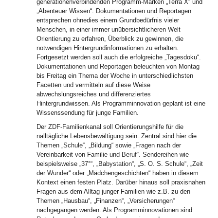
generationenverbindenden Programm-Marken „Terra X“ und
„Abenteuer Wissen“. Dokumentationen und Reportagen
entsprechen ohnedies einem Grundbedürfnis vieler
Menschen, in einer immer unübersichtlicheren Welt
Orientierung zu erfahren, Überblick zu gewinnen, die
notwendigen Hintergrundinformationen zu erhalten.
Fortgesetzt werden soll auch die erfolgreiche „Tagesdoku“.
Dokumentationen und Reportagen beleuchten von Montag
bis Freitag ein Thema der Woche in unterschiedlichsten
Facetten und vermitteln auf diese Weise
abwechslungsreiches und differenziertes
Hintergrundwissen. Als Programminnovation geplant ist eine
Wissenssendung für junge Familien.
Der ZDF-Familienkanal soll Orientierungshilfe für die
nalltägliche Lebensbewältigung sein. Zentral sind hier die
Themen „Schule“, „Bildung“ sowie „Fragen nach der
Vereinbarkeit von Familie und Beruf“. Sendereihen wie
beispielsweise „37°“, „Babystation“, „S. O. S. Schule“, „Zeit
der Wunder“ oder „Mädchengeschichten“ haben in diesem
Kontext einen festen Platz. Darüber hinaus soll praxisnahen
Fragen aus dem Alltag junger Familien wie z.B. zu den
Themen „Hausbau“, „Finanzen“, „Versicherungen“
nachgegangen werden. Als Programminnovationen sind