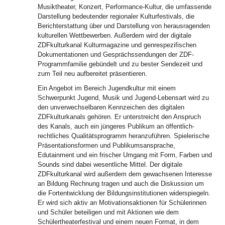
Musiktheater, Konzert, Performance-Kultur, die umfassende
Darstellung bedeutender regionaler Kulturfestivals, die
Berichterstattung über und Darstellung von herausragenden
kulturellen Wettbewerben. Außerdem wird der digitale
ZDFkulturkanal Kulturmagazine und genrespezifischen
Dokumentationen und Gesprächssendungen der ZDF-
Programmfamilie gebündelt und zu bester Sendezeit und
zum Teil neu aufbereitet präsentieren.
Ein Angebot im Bereich Jugendkultur mit einem
Schwerpunkt Jugend, Musik und Jugend-Lebensart wird zu
den unverwechselbaren Kennzeichen des digitalen
ZDFkulturkanals gehören. Er unterstreicht den Anspruch
des Kanals, auch ein jüngeres Publikum an öffentlich-
rechtliches Qualitätsprogramm heranzuführen. Spielerische
Präsentationsformen und Publikumsansprache,
Edutainment und ein frischer Umgang mit Form, Farben und
Sounds sind dabei wesentliche Mittel. Der digitale
ZDFkulturkanal wird außerdem dem gewachsenen Interesse
an Bildung Rechnung tragen und auch die Diskussion um
die Fortentwicklung der Bildungsinstitutionen widerspiegeln.
Er wird sich aktiv an Motivationsaktionen für Schülerinnen
und Schüler beteiligen und mit Aktionen wie dem
Schülertheaterfestival und einem neuen Format, in dem