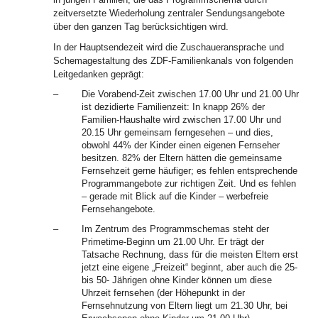
zeitversetzte Wiederholung zentraler Sendungsangebote
über den ganzen Tag berücksichtigen wird.
In der Hauptsendezeit wird die Zuschaueransprache und
Schemagestaltung des ZDF-Familienkanals von folgenden
Leitgedanken geprägt:
–
Die Vorabend-Zeit zwischen 17.00 Uhr und 21.00 Uhr
ist dezidierte Familienzeit: In knapp 26% der
Familien-Haushalte wird zwischen 17.00 Uhr und
20.15 Uhr gemeinsam ferngesehen – und dies,
obwohl 44% der Kinder einen eigenen Fernseher
besitzen. 82% der Eltern hätten die gemeinsame
Fernsehzeit gerne häufiger; es fehlen entsprechende
Programmangebote zur richtigen Zeit. Und es fehlen
– gerade mit Blick auf die Kinder – werbefreie
Fernsehangebote.
–
Im Zentrum des Programmschemas steht der
Primetime-Beginn um 21.00 Uhr. Er trägt der
Tatsache Rechnung, dass für die meisten Eltern erst
jetzt eine eigene „Freizeit“ beginnt, aber auch die 25-
bis 50- Jährigen ohne Kinder können um diese
Uhrzeit fernsehen (der Höhepunkt in der
Fernsehnutzung von Eltern liegt um 21.30 Uhr, bei