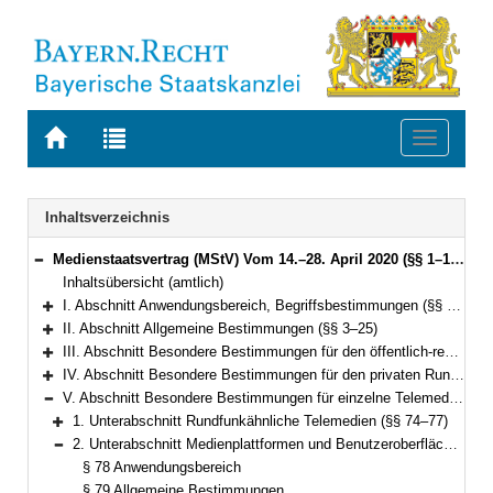
Zur
Zur
Toggle
Startseite
Trefferliste
navigati
von
der
BAYERN.RECHT
letzten
Navigation
Inhaltsverzeichnis
Suche
Medienstaatsvertrag (MStV) Vom 14.–28. April 2020 (§§ 1–122)
Bereich reduzieren
Inhaltsübersicht (amtlich)
I. Abschnitt Anwendungsbereich, Begriffsbestimmungen (§§ 1–2)
Bereich erweitern
II. Abschnitt Allgemeine Bestimmungen (§§ 3–25)
Bereich erweitern
III. Abschnitt Besondere Bestimmungen für den öffentlich-rechtlichen Rundfunk (§§ 26–49)
Bereich erweitern
IV. Abschnitt Besondere Bestimmungen für den privaten Rundfunk (§§ 50–73)
Bereich erweitern
V. Abschnitt Besondere Bestimmungen für einzelne Telemedien (§§ 74–99e)
Bereich reduzieren
1. Unterabschnitt Rundfunkähnliche Telemedien (§§ 74–77)
Bereich erweitern
2. Unterabschnitt Medienplattformen und Benutzeroberflächen (§§ 78–90)
Bereich reduzieren
§ 78 Anwendungsbereich
§ 79 Allgemeine Bestimmungen