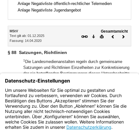
Bereich erweitern
Anlage Negativliste öffentlich-rechtlicher Telemedien
Anlage Negativliste Jugendangebot
Inhalt
MStV
Gesamtansicht
Text gilt ab: 01.12.2025
Download
Drucken
Vorheriges
Nächste
Fassung: 14.04.2020
Dokument
Dokume
§ 88
Satzungen, Richtlinien
1
Die Landesmedienanstalten regeln durch gemeinsame
Satzungen und Richtlinien Einzelheiten zur Konkretisierung
der sie betreffenden Bestimmungen dieses Unterabschnitts.
2
Dabei ist die Bedeutung für die öffentliche
Meinungsbildung für den Empfängerkreis in Bezug auf den
jeweiligen Übertragungsweg, die jeweilige Medienplattform
oder die jeweilige Benutzeroberfläche zu berücksichtigen.
Bayern.de
BayernPortal
Datenschutz