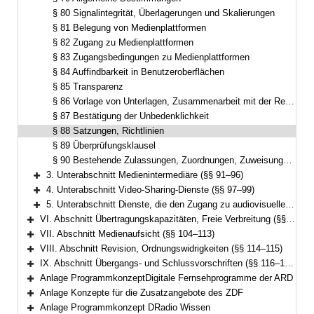
§ 80 Signalintegrität, Überlagerungen und Skalierungen
§ 81 Belegung von Medienplattformen
§ 82 Zugang zu Medienplattformen
§ 83 Zugangsbedingungen zu Medienplattformen
§ 84 Auffindbarkeit in Benutzeroberflächen
§ 85 Transparenz
§ 86 Vorlage von Unterlagen, Zusammenarbeit mit der Regulierungsbehörde für Telekommunikation
§ 87 Bestätigung der Unbedenklichkeit
§ 88 Satzungen, Richtlinien
§ 89 Überprüfungsklausel
§ 90 Bestehende Zulassungen, Zuordnungen, Zuweisungen, Anzeige von bestehenden Medienplattformen oder Benutzeroberflächen
3. Unterabschnitt Medienintermediäre (§§ 91–96)
Bereich erweitern
4. Unterabschnitt Video-Sharing-Dienste (§§ 97–99)
Bereich erweitern
5. Unterabschnitt Dienste, die den Zugang zu audiovisuellen Mediendiensten ermöglichen (§§ 99a–99e)
Bereich erweitern
VI. Abschnitt Übertragungskapazitäten, Freie Verbreitung (§§ 100–103)
Bereich erweitern
VII. Abschnitt Medienaufsicht (§§ 104–113)
Bereich erweitern
VIII. Abschnitt Revision, Ordnungswidrigkeiten (§§ 114–115)
Bereich erweitern
IX. Abschnitt Übergangs- und Schlussvorschriften (§§ 116–122)
Bereich erweitern
Anlage ProgrammkonzeptDigitale Fernsehprogramme der ARD
Bereich erweitern
Anlage Konzepte für die Zusatzangebote des ZDF
Bereich erweitern
Anlage Programmkonzept DRadio Wissen