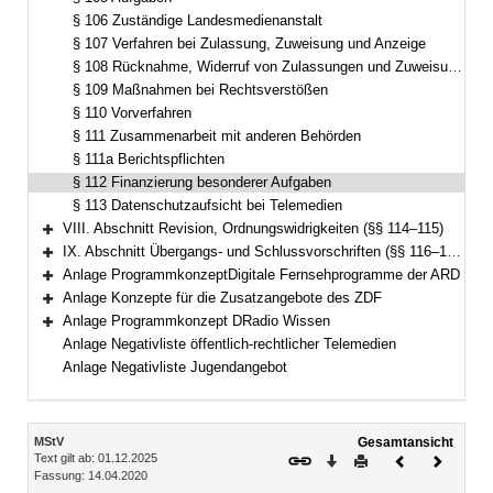
§ 106 Zuständige Landesmedienanstalt
§ 107 Verfahren bei Zulassung, Zuweisung und Anzeige
§ 108 Rücknahme, Widerruf von Zulassungen und Zuweisungen
§ 109 Maßnahmen bei Rechtsverstößen
§ 110 Vorverfahren
§ 111 Zusammenarbeit mit anderen Behörden
§ 111a Berichtspflichten
§ 112 Finanzierung besonderer Aufgaben
§ 113 Datenschutzaufsicht bei Telemedien
VIII. Abschnitt Revision, Ordnungswidrigkeiten (§§ 114–115)
Bereich erweitern
IX. Abschnitt Übergangs- und Schlussvorschriften (§§ 116–122)
Bereich erweitern
Anlage ProgrammkonzeptDigitale Fernsehprogramme der ARD
Bereich erweitern
Anlage Konzepte für die Zusatzangebote des ZDF
Bereich erweitern
Anlage Programmkonzept DRadio Wissen
Bereich erweitern
Anlage Negativliste öffentlich-rechtlicher Telemedien
Anlage Negativliste Jugendangebot
Inhalt
MStV
Gesamtansicht
Text gilt ab: 01.12.2025
Download
Drucken
Vorheriges
Nächste
Fassung: 14.04.2020
Dokument
Dokume