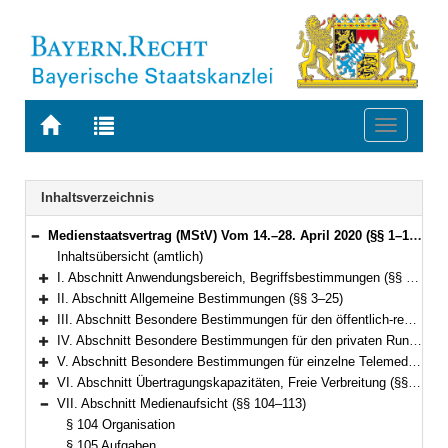
Zur
Zur
Toggle
Startseite
Trefferliste
navigati
von
der
BAYERN.RECHT
letzten
Navigation
Inhaltsverzeichnis
Suche
Medienstaatsvertrag (MStV) Vom 14.–28. April 2020 (§§ 1–122)
Bereich reduzieren
Inhaltsübersicht (amtlich)
I. Abschnitt Anwendungsbereich, Begriffsbestimmungen (§§ 1–2)
Bereich erweitern
II. Abschnitt Allgemeine Bestimmungen (§§ 3–25)
Bereich erweitern
III. Abschnitt Besondere Bestimmungen für den öffentlich-rechtlichen Rundfunk (§§ 26–49)
Bereich erweitern
IV. Abschnitt Besondere Bestimmungen für den privaten Rundfunk (§§ 50–73)
Bereich erweitern
V. Abschnitt Besondere Bestimmungen für einzelne Telemedien (§§ 74–99e)
Bereich erweitern
VI. Abschnitt Übertragungskapazitäten, Freie Verbreitung (§§ 100–103)
Bereich erweitern
VII. Abschnitt Medienaufsicht (§§ 104–113)
Bereich reduzieren
§ 104 Organisation
§ 105 Aufgaben