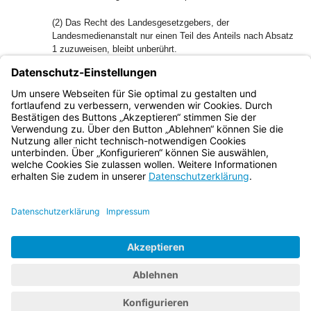
(2) Das Recht des Landesgesetzgebers, der
Landesmedienanstalt nur einen Teil des Anteils nach Absatz
1 zuzuweisen, bleibt unberührt.
1
(3)
Soweit der Anteil nach Absatz 1 nicht in Anspruch
genommen wird, steht er den jeweiligen
2
Landesrundfunkanstalten zu.
Eine landesgesetzliche
Zweckbestimmung ist zulässig.
Bayern.de
BayernPortal
Datenschutz
Impressum
Barrierefreiheit
Hilfe
Kontakt
Kontrastwechsel
Schriftgröße