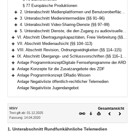
§ 77 Europäische Produktionen
2. Unterabschnitt Medienplattformen und Benutzeroberflächen (§§ 78–90)
Bereich erweitern
3. Unterabschnitt Medienintermediäre (§§ 91–96)
Bereich erweitern
4. Unterabschnitt Video-Sharing-Dienste (§§ 97–99)
Bereich erweitern
5. Unterabschnitt Dienste, die den Zugang zu audiovisuellen Mediendiensten ermöglichen (§§ 99a–99e)
Bereich erweitern
VI. Abschnitt Übertragungskapazitäten, Freie Verbreitung (§§ 100–103)
Bereich erweitern
VII. Abschnitt Medienaufsicht (§§ 104–113)
Bereich erweitern
VIII. Abschnitt Revision, Ordnungswidrigkeiten (§§ 114–115)
Bereich erweitern
IX. Abschnitt Übergangs- und Schlussvorschriften (§§ 116–122)
Bereich erweitern
Anlage ProgrammkonzeptDigitale Fernsehprogramme der ARD
Bereich erweitern
Anlage Konzepte für die Zusatzangebote des ZDF
Bereich erweitern
Anlage Programmkonzept DRadio Wissen
Bereich erweitern
Anlage Negativliste öffentlich-rechtlicher Telemedien
Anlage Negativliste Jugendangebot
Inhalt
MStV
Gesamtansicht
Text gilt ab: 01.12.2025
Download
Drucken
Vorheriges
Nächste
Fassung: 14.04.2020
Dokument
Dokume
1. Unterabschnitt Rundfunkähnliche Telemedien