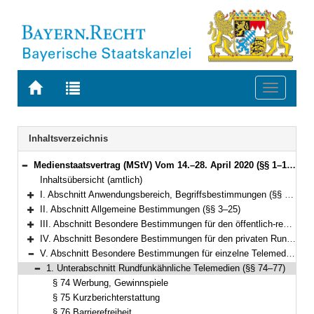
Zur
Zur
Toggle
Startseite
Trefferliste
navigati
von
der
BAYERN.RECHT
letzten
Navigation
Inhaltsverzeichnis
Suche
Medienstaatsvertrag (MStV) Vom 14.–28. April 2020 (§§ 1–122)
Bereich reduzieren
Inhaltsübersicht (amtlich)
I. Abschnitt Anwendungsbereich, Begriffsbestimmungen (§§ 1–2)
Bereich erweitern
II. Abschnitt Allgemeine Bestimmungen (§§ 3–25)
Bereich erweitern
III. Abschnitt Besondere Bestimmungen für den öffentlich-rechtlichen Rundfunk (§§ 26–49)
Bereich erweitern
IV. Abschnitt Besondere Bestimmungen für den privaten Rundfunk (§§ 50–73)
Bereich erweitern
V. Abschnitt Besondere Bestimmungen für einzelne Telemedien (§§ 74–99e)
Bereich reduzieren
1. Unterabschnitt Rundfunkähnliche Telemedien (§§ 74–77)
Bereich reduzieren
§ 74 Werbung, Gewinnspiele
§ 75 Kurzberichterstattung
§ 76 Barrierefreiheit