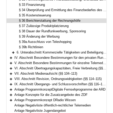
§ 33 Finanzierung
§ 34 Überprüfung und Ermittlung des Finanzbedarfes des öffentlich-rechtlichen Rundfunks
§ 35 Kostensteuerung
§ 36 Berichterstattung der Rechnungshöfe
§ 37 Zulässige Produktplatzierung
§ 38 Dauer der Rundfunkwerbung, Sponsoring
§ 39 Änderung der Werbung
§ 39a Ausschluss von Teleshopping
§ 39b Richtlinien
6. Unterabschnitt Kommerzielle Tätigkeiten und Beteiligungen (§§ 40–49)
Bereich erweitern
IV. Abschnitt Besondere Bestimmungen für den privaten Rundfunk (§§ 50–73)
Bereich erweitern
V. Abschnitt Besondere Bestimmungen für einzelne Telemedien (§§ 74–99e)
Bereich erweitern
VI. Abschnitt Übertragungskapazitäten, Freie Verbreitung (§§ 100–103)
Bereich erweitern
VII. Abschnitt Medienaufsicht (§§ 104–113)
Bereich erweitern
VIII. Abschnitt Revision, Ordnungswidrigkeiten (§§ 114–115)
Bereich erweitern
IX. Abschnitt Übergangs- und Schlussvorschriften (§§ 116–122)
Bereich erweitern
Anlage ProgrammkonzeptDigitale Fernsehprogramme der ARD
Bereich erweitern
Anlage Konzepte für die Zusatzangebote des ZDF
Bereich erweitern
Anlage Programmkonzept DRadio Wissen
Bereich erweitern
Anlage Negativliste öffentlich-rechtlicher Telemedien
Anlage Negativliste Jugendangebot