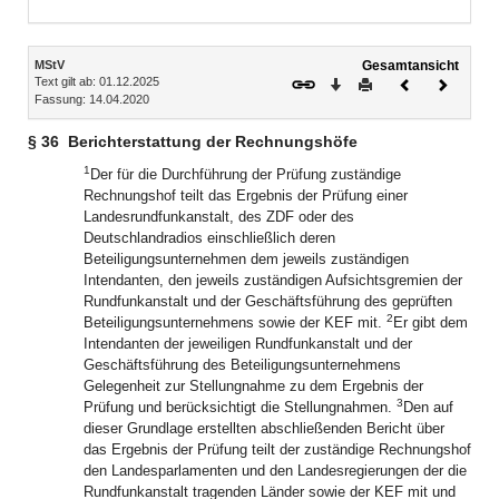
Inhalt
MStV
Gesamtansicht
Text gilt ab: 01.12.2025
Download
Drucken
Vorheriges
Nächste
Fassung: 14.04.2020
Dokument
Dokume
§ 36
Berichterstattung der Rechnungshöfe
1
Der für die Durchführung der Prüfung zuständige
Rechnungshof teilt das Ergebnis der Prüfung einer
Landesrundfunkanstalt, des ZDF oder des
Deutschlandradios einschließlich deren
Beteiligungsunternehmen dem jeweils zuständigen
Intendanten, den jeweils zuständigen Aufsichtsgremien der
Rundfunkanstalt und der Geschäftsführung des geprüften
2
Beteiligungsunternehmens sowie der KEF mit.
Er gibt dem
Intendanten der jeweiligen Rundfunkanstalt und der
Geschäftsführung des Beteiligungsunternehmens
Gelegenheit zur Stellungnahme zu dem Ergebnis der
3
Prüfung und berücksichtigt die Stellungnahmen.
Den auf
dieser Grundlage erstellten abschließenden Bericht über
das Ergebnis der Prüfung teilt der zuständige Rechnungshof
den Landesparlamenten und den Landesregierungen der die
Rundfunkanstalt tragenden Länder sowie der KEF mit und