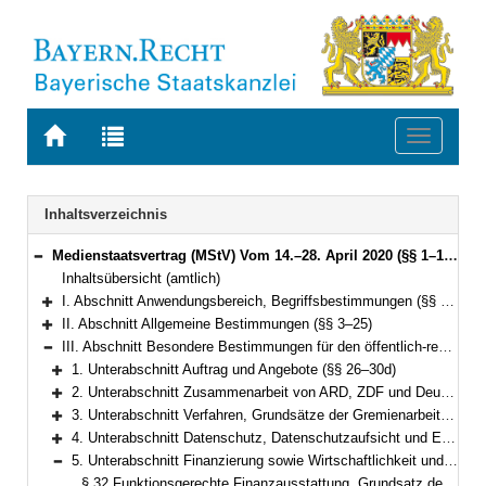
Zur
Zur
Toggle
Startseite
Trefferliste
navigati
von
der
BAYERN.RECHT
letzten
Navigation
Inhaltsverzeichnis
Suche
Medienstaatsvertrag (MStV) Vom 14.–28. April 2020 (§§ 1–122)
Bereich reduzieren
Inhaltsübersicht (amtlich)
I. Abschnitt Anwendungsbereich, Begriffsbestimmungen (§§ 1–2)
Bereich erweitern
II. Abschnitt Allgemeine Bestimmungen (§§ 3–25)
Bereich erweitern
III. Abschnitt Besondere Bestimmungen für den öffentlich-rechtlichen Rundfunk (§§ 26–49)
Bereich reduzieren
1. Unterabschnitt Auftrag und Angebote (§§ 26–30d)
Bereich erweitern
2. Unterabschnitt Zusammenarbeit von ARD, ZDF und Deutschlandradio (§§ 30e–30f)
Bereich erweitern
3. Unterabschnitt Verfahren, Grundsätze der Gremienarbeit und Compliance (§§ 31–31h)
Bereich erweitern
4. Unterabschnitt Datenschutz, Datenschutzaufsicht und Einsatz künstlicher Intelligenz (§§ 31i–31m)
Bereich erweitern
5. Unterabschnitt Finanzierung sowie Wirtschaftlichkeit und Sparsamkeit (§§ 32–39b)
Bereich reduzieren
§ 32 Funktionsgerechte Finanzausstattung, Grundsatz des Finanzausgleichs