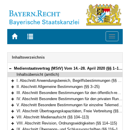
Zur
Zur
Toggle
Startseite
Trefferliste
navigati
von
der
BAYERN.RECHT
letzten
Navigation
Inhaltsverzeichnis
Suche
Medienstaatsvertrag (MStV) Vom 14.–28. April 2020 (§§ 1–122)
Bereich reduzieren
Inhaltsübersicht (amtlich)
I. Abschnitt Anwendungsbereich, Begriffsbestimmungen (§§ 1–2)
Bereich erweitern
II. Abschnitt Allgemeine Bestimmungen (§§ 3–25)
Bereich erweitern
III. Abschnitt Besondere Bestimmungen für den öffentlich-rechtlichen Rundfunk (§§ 26–49)
Bereich erweitern
IV. Abschnitt Besondere Bestimmungen für den privaten Rundfunk (§§ 50–73)
Bereich erweitern
V. Abschnitt Besondere Bestimmungen für einzelne Telemedien (§§ 74–99e)
Bereich erweitern
VI. Abschnitt Übertragungskapazitäten, Freie Verbreitung (§§ 100–103)
Bereich erweitern
VII. Abschnitt Medienaufsicht (§§ 104–113)
Bereich erweitern
VIII. Abschnitt Revision, Ordnungswidrigkeiten (§§ 114–115)
Bereich erweitern
IX. Abschnitt Übergangs- und Schlussvorschriften (§§ 116–122)