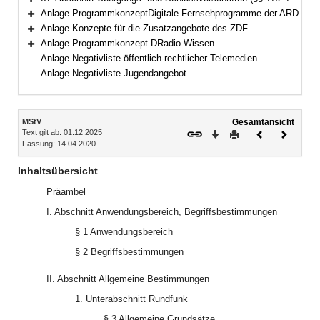
Bereich erweitern
Anlage ProgrammkonzeptDigitale Fernsehprogramme der ARD
Bereich erweitern
Anlage Konzepte für die Zusatzangebote des ZDF
Bereich erweitern
Anlage Programmkonzept DRadio Wissen
Bereich erweitern
Anlage Negativliste öffentlich-rechtlicher Telemedien
Anlage Negativliste Jugendangebot
Inhalt
MStV
Gesamtansicht
Text gilt ab: 01.12.2025
Download
Drucken
Vorheriges
Nächste
Fassung: 14.04.2020
Dokument
Dokume
Inhaltsübersicht
Präambel
I. Abschnitt Anwendungsbereich, Begriffsbestimmungen
§ 1 Anwendungsbereich
§ 2 Begriffsbestimmungen
II. Abschnitt Allgemeine Bestimmungen
1. Unterabschnitt Rundfunk
§ 3 Allgemeine Grundsätze