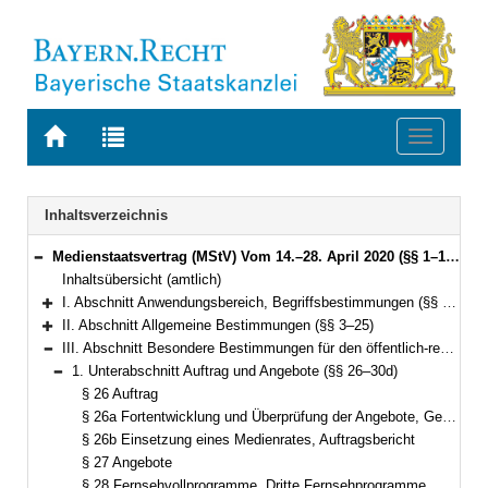
Zur
Zur
Toggle
Startseite
Trefferliste
navigati
von
der
BAYERN.RECHT
letzten
Navigation
Inhaltsverzeichnis
Suche
Medienstaatsvertrag (MStV) Vom 14.–28. April 2020 (§§ 1–122)
Bereich reduzieren
Inhaltsübersicht (amtlich)
I. Abschnitt Anwendungsbereich, Begriffsbestimmungen (§§ 1–2)
Bereich erweitern
II. Abschnitt Allgemeine Bestimmungen (§§ 3–25)
Bereich erweitern
III. Abschnitt Besondere Bestimmungen für den öffentlich-rechtlichen Rundfunk (§§ 26–49)
Bereich reduzieren
1. Unterabschnitt Auftrag und Angebote (§§ 26–30d)
Bereich reduzieren
§ 26 Auftrag
§ 26a Fortentwicklung und Überprüfung der Angebote, Gesellschaftsdialog
§ 26b Einsetzung eines Medienrates, Auftragsbericht
§ 27 Angebote
§ 28 Fernsehvollprogramme, Dritte Fernsehprogramme