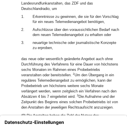
Landesrundfunkanstalten, das ZDF und das
Deutschlandradio, um
1.
Erkenntnisse zu gewinnen, die sie für den Vorschlag
für ein neues Telemedienangebot benötigen,
2.
Aufschlüsse über den voraussichtlichen Bedarf nach
dem neuen Telemedienangebot zu erhalten oder
3.
neuartige technische oder journalistische Konzepte
zu erproben,
das neue oder wesentlich geänderte Angebot auch ohne
Durchführung des Verfahrens für eine Dauer von höchstens
sechs Monaten im Rahmen eines Probebetriebs
2
veranstalten oder bereitstellen.
Um den Übergang in ein
reguläres Telemedienangebot zu ermöglichen, kann der
Probebetrieb um höchstens weitere sechs Monate
verlängert werden, wenn zeitgleich ein Verfahren nach den
3
Absätzen 4 bis 7 eingeleitet wird.
Die Aufnahme und der
Zeitpunkt des Beginns eines solchen Probebetriebs ist von
den Anstalten der jeweiligen Rechtsaufsicht anzuzeigen.
(9) Die Anstalten haben die Zahl der Nutzer des
Probebetriebs insbesondere durch technische Maßnahmen
zu beschränken, um zu verhindern, dass der Probebetrieb