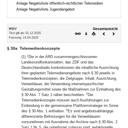
Bereich erweitern
Anlage Negativliste öffentlich-rechtlicher Telemedien
Anlage Negativliste Jugendangebot
Inhalt
MStV
Gesamtansicht
Text gilt ab: 01.12.2025
Download
Drucken
Vorheriges
Nächste
Fassung: 14.04.2020
Dokument
Dokume
§ 30a
Telemedienkonzepte
1
(1)
Die in der ARD zusammengeschlossenen
Landesrundfunkanstalten, das ZDF und das
Deutschlandradio konkretisieren die inhaltliche Ausrichtung
ihrer geplanten Telemedienangebote nach § 30 jeweils in
Telemedienkonzepten, die Zielgruppe, Inhalt, Ausrichtung,
Verweildauer, die Verwendung internetspezifischer
Gestaltungsmittel sowie die Maßnahmen zur Einhaltung des
2
§ 30 Abs. 7 Satz 1 näher beschreiben.
Die
Telemedienkonzepte müssen auch Ausführungen zur
Einbindung in die gemeinsame Plattformstrategie im Sinne
3
des § 30 Abs. 1 enthalten.
Es sind angebotsabhängige
differenzierte Befristungen für die Verweildauern
vorzunehmen mit Ausnahme der Archive nach § 30 Abs. 2
Satz 1 Nr. 5, die unbefristet zulässig sind; redaktionelle