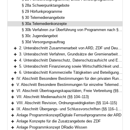
§ 28a Schwerpunktangebote
§ 29 Hörfunkprogramme
§ 30 Telemedienangebote
§ 30a Telemedienkonzepte
§ 30b Verfahren zur Überführung von Programmen nach § 28a Abs. 4
§ 30c Jugendangebot
§ 30d Versorgungsauftrag
2. Unterabschnitt Zusammenarbeit von ARD, ZDF und Deutschlandradio (§§ 30e–30f)
Bereich erweitern
3. Unterabschnitt Verfahren, Grundsätze der Gremienarbeit und Compliance (§§ 31–31h)
Bereich erweitern
4. Unterabschnitt Datenschutz, Datenschutzaufsicht und Einsatz künstlicher Intelligenz (§§ 31i–31m)
Bereich erweitern
5. Unterabschnitt Finanzierung sowie Wirtschaftlichkeit und Sparsamkeit (§§ 32–39b)
Bereich erweitern
6. Unterabschnitt Kommerzielle Tätigkeiten und Beteiligungen (§§ 40–49)
Bereich erweitern
IV. Abschnitt Besondere Bestimmungen für den privaten Rundfunk (§§ 50–73)
Bereich erweitern
V. Abschnitt Besondere Bestimmungen für einzelne Telemedien (§§ 74–99e)
Bereich erweitern
VI. Abschnitt Übertragungskapazitäten, Freie Verbreitung (§§ 100–103)
Bereich erweitern
VII. Abschnitt Medienaufsicht (§§ 104–113)
Bereich erweitern
VIII. Abschnitt Revision, Ordnungswidrigkeiten (§§ 114–115)
Bereich erweitern
IX. Abschnitt Übergangs- und Schlussvorschriften (§§ 116–122)
Bereich erweitern
Anlage ProgrammkonzeptDigitale Fernsehprogramme der ARD
Bereich erweitern
Anlage Konzepte für die Zusatzangebote des ZDF
Bereich erweitern
Anlage Programmkonzept DRadio Wissen