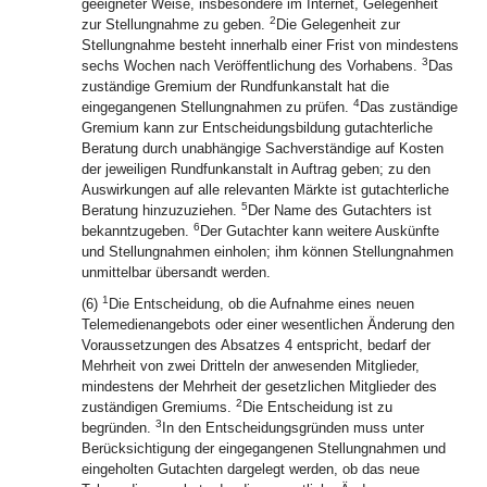
geeigneter Weise, insbesondere im Internet, Gelegenheit
2
zur Stellungnahme zu geben.
Die Gelegenheit zur
Stellungnahme besteht innerhalb einer Frist von mindestens
3
sechs Wochen nach Veröffentlichung des Vorhabens.
Das
zuständige Gremium der Rundfunkanstalt hat die
4
eingegangenen Stellungnahmen zu prüfen.
Das zuständige
Gremium kann zur Entscheidungsbildung gutachterliche
Beratung durch unabhängige Sachverständige auf Kosten
der jeweiligen Rundfunkanstalt in Auftrag geben; zu den
Auswirkungen auf alle relevanten Märkte ist gutachterliche
5
Beratung hinzuzuziehen.
Der Name des Gutachters ist
6
bekanntzugeben.
Der Gutachter kann weitere Auskünfte
und Stellungnahmen einholen; ihm können Stellungnahmen
unmittelbar übersandt werden.
1
(6)
Die Entscheidung, ob die Aufnahme eines neuen
Telemedienangebots oder einer wesentlichen Änderung den
Voraussetzungen des Absatzes 4 entspricht, bedarf der
Mehrheit von zwei Dritteln der anwesenden Mitglieder,
mindestens der Mehrheit der gesetzlichen Mitglieder des
2
zuständigen Gremiums.
Die Entscheidung ist zu
3
begründen.
In den Entscheidungsgründen muss unter
Berücksichtigung der eingegangenen Stellungnahmen und
eingeholten Gutachten dargelegt werden, ob das neue