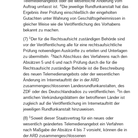
Telemedienangebot oder die wesentliche Änderung vom
4
Auftrag umfasst ist.
Die jeweilige Rundfunkanstalt hat das
Ergebnis ihrer Prüfung einschließlich der eingeholten
Gutachten unter Wahrung von Geschäftsgeheimnissen in
gleicher Weise wie die Veröffentlichung des Vorhabens
bekannt zu machen.
1
(7)
Der für die Rechtsaufsicht zuständigen Behörde sind
vor der Veröffentlichung alle für eine rechtsaufsichtliche
Prüfung notwendigen Auskünfte zu erteilen und Unterlagen
2
zu übermitteln.
Nach Abschluss des Verfahrens nach den
Absätzen 5 und 6 und nach Prüfung durch die für die
Rechtsaufsicht zuständige Behörde ist die Beschreibung
des neuen Telemedienangebots oder der wesentlichen
Änderung im Internetauftritt der in der ARD
zusammengeschlossenen Landesrundfunkanstalten, des
3
ZDF oder des Deutschlandradios zu veröffentlichen.
In den
amtlichen Verkündungsblättern der betroffenen Länder ist
zugleich auf die Veröffentlichung im Internetauftritt der
jeweiligen Rundfunkanstalt hinzuweisen.
1
(8)
Soweit dieser Staatsvertrag für ein neues oder
wesentlich geändertes Telemedienangebot ein Verfahren
nach Maßgabe der Absätze 4 bis 7 vorsieht, können die in
der ARD zusammengeschlossenen