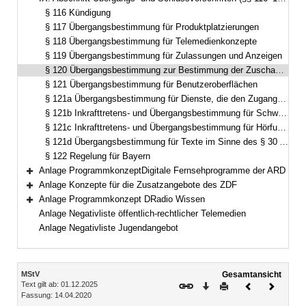
Bereich reduzieren
§ 116 Kündigung
§ 117 Übergangsbestimmung für Produktplatzierungen
§ 118 Übergangsbestimmung für Telemedienkonzepte
§ 119 Übergangsbestimmung für Zulassungen und Anzeigen
§ 120 Übergangsbestimmung zur Bestimmung der Zuschaueranteile
§ 121 Übergangsbestimmung für Benutzeroberflächen
§ 121a Übergangsbestimmung für Dienste, die den Zugang zu audiovisuellen Mediendiensten ermöglichen
§ 121b Inkrafttretens- und Übergangsbestimmung für Schwerpunktangebote nach § 28a
§ 121c Inkrafttretens- und Übergangsbestimmung für Hörfunkprogramme nach § 29 Abs. 2
§ 121d Übergangsbestimmung für Texte im Sinne des § 30 Abs. 7
§ 122 Regelung für Bayern
Anlage ProgrammkonzeptDigitale Fernsehprogramme der ARD
Bereich erweitern
Anlage Konzepte für die Zusatzangebote des ZDF
Bereich erweitern
Anlage Programmkonzept DRadio Wissen
Bereich erweitern
Anlage Negativliste öffentlich-rechtlicher Telemedien
Anlage Negativliste Jugendangebot
Inhalt
MStV
Gesamtansicht
Text gilt ab: 01.12.2025
Download
Drucken
Vorheriges
Nächste
Fassung: 14.04.2020
Dokument
Dokume