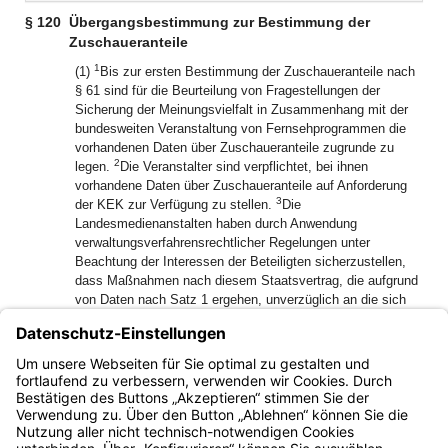
§ 120
Übergangsbestimmung zur Bestimmung der
Zuschaueranteile
1
(1)
Bis zur ersten Bestimmung der Zuschaueranteile nach
§ 61 sind für die Beurteilung von Fragestellungen der
Sicherung der Meinungsvielfalt in Zusammenhang mit der
bundesweiten Veranstaltung von Fernsehprogrammen die
vorhandenen Daten über Zuschaueranteile zugrunde zu
2
legen.
Die Veranstalter sind verpflichtet, bei ihnen
vorhandene Daten über Zuschaueranteile auf Anforderung
3
der KEK zur Verfügung zu stellen.
Die
Landesmedienanstalten haben durch Anwendung
verwaltungsverfahrensrechtlicher Regelungen unter
Beachtung der Interessen der Beteiligten sicherzustellen,
dass Maßnahmen nach diesem Staatsvertrag, die aufgrund
von Daten nach Satz 1 ergehen, unverzüglich an die sich
aufgrund der ersten Bestimmung der Zuschaueranteile nach
§ 61 ergebende Sach- und Rechtslage angepasst werden
können.
(2) Absatz 1 gilt nur für bundesweit ausgerichtete Angebote.
Bayern.de