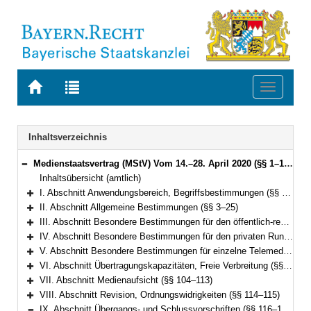
Zur
Zur
Toggle
Startseite
Trefferliste
navigati
von
der
BAYERN.RECHT
letzten
Navigation
Inhaltsverzeichnis
Suche
Medienstaatsvertrag (MStV) Vom 14.–28. April 2020 (§§ 1–122)
Bereich reduzieren
Inhaltsübersicht (amtlich)
I. Abschnitt Anwendungsbereich, Begriffsbestimmungen (§§ 1–2)
Bereich erweitern
II. Abschnitt Allgemeine Bestimmungen (§§ 3–25)
Bereich erweitern
III. Abschnitt Besondere Bestimmungen für den öffentlich-rechtlichen Rundfunk (§§ 26–49)
Bereich erweitern
IV. Abschnitt Besondere Bestimmungen für den privaten Rundfunk (§§ 50–73)
Bereich erweitern
V. Abschnitt Besondere Bestimmungen für einzelne Telemedien (§§ 74–99e)
Bereich erweitern
VI. Abschnitt Übertragungskapazitäten, Freie Verbreitung (§§ 100–103)
Bereich erweitern
VII. Abschnitt Medienaufsicht (§§ 104–113)
Bereich erweitern
VIII. Abschnitt Revision, Ordnungswidrigkeiten (§§ 114–115)
Bereich erweitern
IX. Abschnitt Übergangs- und Schlussvorschriften (§§ 116–122)