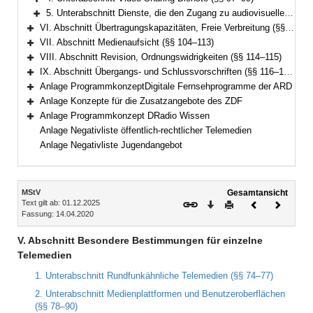
Bereich erweitern
5. Unterabschnitt Dienste, die den Zugang zu audiovisuellen Mediendiensten ermöglichen (§§ 99a–99e)
Bereich erweitern
VI. Abschnitt Übertragungskapazitäten, Freie Verbreitung (§§ 100–103)
Bereich erweitern
VII. Abschnitt Medienaufsicht (§§ 104–113)
Bereich erweitern
VIII. Abschnitt Revision, Ordnungswidrigkeiten (§§ 114–115)
Bereich erweitern
IX. Abschnitt Übergangs- und Schlussvorschriften (§§ 116–122)
Bereich erweitern
Anlage ProgrammkonzeptDigitale Fernsehprogramme der ARD
Bereich erweitern
Anlage Konzepte für die Zusatzangebote des ZDF
Bereich erweitern
Anlage Programmkonzept DRadio Wissen
Bereich erweitern
Anlage Negativliste öffentlich-rechtlicher Telemedien
Anlage Negativliste Jugendangebot
Inhalt
MStV
Gesamtansicht
Text gilt ab: 01.12.2025
Download
Drucken
Vorheriges
Nächste
Fassung: 14.04.2020
Dokument
Dokume
V. Abschnitt Besondere Bestimmungen für einzelne
Telemedien
1. Unterabschnitt Rundfunkähnliche Telemedien (§§ 74–77)
2. Unterabschnitt Medienplattformen und Benutzeroberflächen
(§§ 78–90)