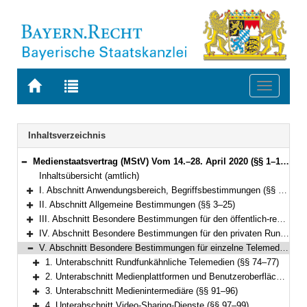
Zur
Zur
Toggle
Startseite
Trefferliste
navigati
von
der
BAYERN.RECHT
letzten
Navigation
Inhaltsverzeichnis
Suche
Medienstaatsvertrag (MStV) Vom 14.–28. April 2020 (§§ 1–122)
Bereich reduzieren
Inhaltsübersicht (amtlich)
I. Abschnitt Anwendungsbereich, Begriffsbestimmungen (§§ 1–2)
Bereich erweitern
II. Abschnitt Allgemeine Bestimmungen (§§ 3–25)
Bereich erweitern
III. Abschnitt Besondere Bestimmungen für den öffentlich-rechtlichen Rundfunk (§§ 26–49)
Bereich erweitern
IV. Abschnitt Besondere Bestimmungen für den privaten Rundfunk (§§ 50–73)
Bereich erweitern
V. Abschnitt Besondere Bestimmungen für einzelne Telemedien (§§ 74–99e)
Bereich reduzieren
1. Unterabschnitt Rundfunkähnliche Telemedien (§§ 74–77)
Bereich erweitern
2. Unterabschnitt Medienplattformen und Benutzeroberflächen (§§ 78–90)
Bereich erweitern
3. Unterabschnitt Medienintermediäre (§§ 91–96)
Bereich erweitern
4. Unterabschnitt Video-Sharing-Dienste (§§ 97–99)