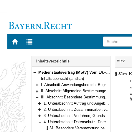
Zur
Zur
Startseite
Trefferliste
von
der
Navigation
BAYERN.RECHT
letzten
Inhalt
Inhaltsverzeichnis
MStV
Suche
Medienstaatsvertrag (MStV) Vom 14.–28. April 2020 (§§ 1–122)
§ 31m
K
Bereich reduzieren
Inhaltsübersicht (amtlich)
1
I. Abschnitt Anwendungsbereich, Begriffsbestimmungen (§§ 1–2)
e
Bereich erweitern
II. Abschnitt Allgemeine Bestimmungen (§§ 3–25)
w
Bereich erweitern
III. Abschnitt Besondere Bestimmungen für den öffentlich-rechtlichen Rundfunk (§§ 26–49)
f
Bereich reduzieren
1. Unterabschnitt Auftrag und Angebote (§§ 26–30d)
Bereich erweitern
2. Unterabschnitt Zusammenarbeit von ARD, ZDF und Deutschlandradio (§§ 30e–30f)
Bereich erweitern
3. Unterabschnitt Verfahren, Grundsätze der Gremienarbeit und Compliance (§§ 31–31h)
Bereich erweitern
4. Unterabschnitt Datenschutz, Datenschutzaufsicht und Einsatz künstlicher Intelligenz (§§ 31i–31m)
Bereich reduzieren
§ 31i Besondere Verantwortung bei der Datenverarbeitung