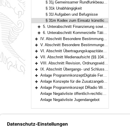
§ 31j Gemeinsamer Rundfunkbeauftragter für den Datenschutz
§ 31k Unabhängigkeit
§ 31l Aufgaben und Befugnisse
§ 31m Kodex zum Einsatz künstlicher Intelligenz
5. Unterabschnitt Finanzierung sowie Wirtschaftlichkeit und Sparsamkeit (§§ 32–39b)
Bereich erweitern
6. Unterabschnitt Kommerzielle Tätigkeiten und Beteiligungen (§§ 40–49)
Bereich erweitern
IV. Abschnitt Besondere Bestimmungen für den privaten Rundfunk (§§ 50–73)
Bereich erweitern
V. Abschnitt Besondere Bestimmungen für einzelne Telemedien (§§ 74–99e)
Bereich erweitern
VI. Abschnitt Übertragungskapazitäten, Freie Verbreitung (§§ 100–103)
Bereich erweitern
VII. Abschnitt Medienaufsicht (§§ 104–113)
Bereich erweitern
VIII. Abschnitt Revision, Ordnungswidrigkeiten (§§ 114–115)
Bereich erweitern
IX. Abschnitt Übergangs- und Schlussvorschriften (§§ 116–122)
Bereich erweitern
Anlage ProgrammkonzeptDigitale Fernsehprogramme der ARD
Bereich erweitern
Anlage Konzepte für die Zusatzangebote des ZDF
Bereich erweitern
Anlage Programmkonzept DRadio Wissen
Bereich erweitern
Anlage Negativliste öffentlich-rechtlicher Telemedien
Anlage Negativliste Jugendangebot
Bayern.de