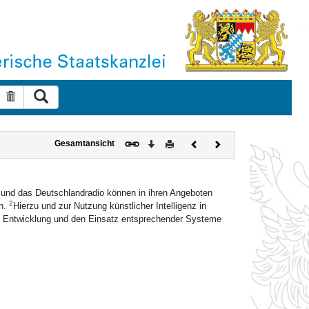
Suche ausführen
Suche zurücksetzen
Download
Drucken
Vorheriges
Nächstes
Gesamtansicht
Dokument
Dokument
nd das Deutschlandradio können in ihren Angeboten
2
en.
Hierzu und zur Nutzung künstlicher Intelligenz in
e Entwicklung und den Einsatz entsprechender Systeme